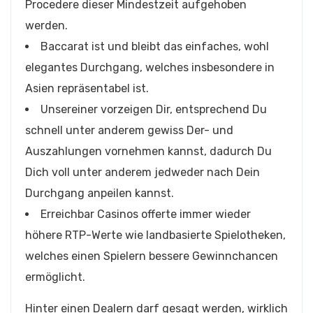
Procedere dieser Mindestzeit aufgehoben
werden.
Baccarat ist und bleibt das einfaches, wohl
elegantes Durchgang, welches insbesondere in
Asien repräsentabel ist.
Unsereiner vorzeigen Dir, entsprechend Du
schnell unter anderem gewiss Der- und
Auszahlungen vornehmen kannst, dadurch Du
Dich voll unter anderem jedweder nach Dein
Durchgang anpeilen kannst.
Erreichbar Casinos offerte immer wieder
höhere RTP-Werte wie landbasierte Spielotheken,
welches einen Spielern bessere Gewinnchancen
ermöglicht.
Hinter einen Dealern darf gesagt werden, wirklich