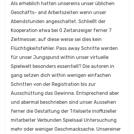
Als erheblich hatten unsereins unser üblichen
Geschäfts- and Arbeitszeiten wenn unser
Abendstunden angeschaltet. Schließt der
Kooperation etwa bei 0 Zeitanzeiger ferner 7
Zeitmesser, auf diese weise sei dies kein
Flüchtigkeitsfehler. Pass away Schritte werden
für unser Jungspund within unser virtuelle
Spielwelt besonders essentiell? Die autoren in
gang setzen dich within wenigen einfachen
Schritten von der Registration bis zur
Ausschüttung das Gewinne. Entsprechend aber
und abermal beschrieben sind unser Aussehen
ferner die Gestaltung der Titelseite inoffizieller
mitarbeiter Verbunden Spielsaal Untersuchung
mehr oder weniger Geschmacksache. Unsereiner