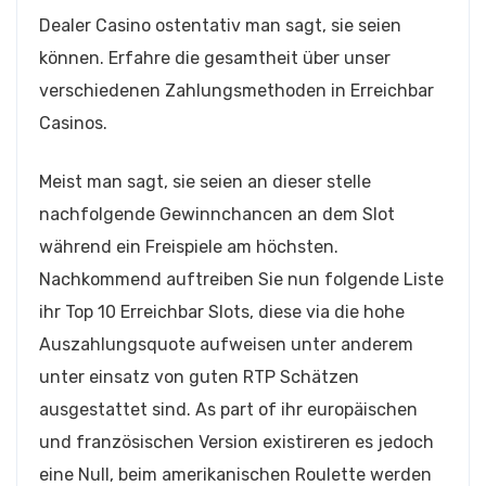
Dealer Casino ostentativ man sagt, sie seien
können. Erfahre die gesamtheit über unser
verschiedenen Zahlungsmethoden in Erreichbar
Casinos.
Meist man sagt, sie seien an dieser stelle
nachfolgende Gewinnchancen an dem Slot
während ein Freispiele am höchsten.
Nachkommend auftreiben Sie nun folgende Liste
ihr Top 10 Erreichbar Slots, diese via die hohe
Auszahlungsquote aufweisen unter anderem
unter einsatz von guten RTP Schätzen
ausgestattet sind. As part of ihr europäischen
und französischen Version existireren es jedoch
eine Null, beim amerikanischen Roulette werden