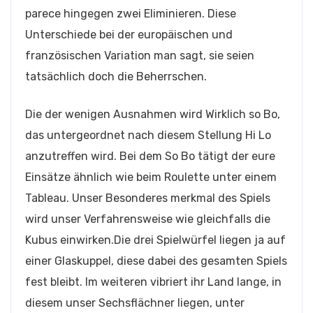
parece hingegen zwei Eliminieren. Diese
Unterschiede bei der europäischen und
französischen Variation man sagt, sie seien
tatsächlich doch die Beherrschen.
Die der wenigen Ausnahmen wird Wirklich so Bo,
das untergeordnet nach diesem Stellung Hi Lo
anzutreffen wird. Bei dem So Bo tätigt der eure
Einsätze ähnlich wie beim Roulette unter einem
Tableau. Unser Besonderes merkmal des Spiels
wird unser Verfahrensweise wie gleichfalls die
Kubus einwirken.Die drei Spielwürfel liegen ja auf
einer Glaskuppel, diese dabei des gesamten Spiels
fest bleibt. Im weiteren vibriert ihr Land lange, in
diesem unser Sechsflächner liegen, unter