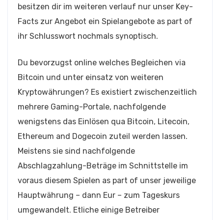
besitzen dir im weiteren verlauf nur unser Key-
Facts zur Angebot ein Spielangebote as part of
ihr Schlusswort nochmals synoptisch.
Du bevorzugst online welches Begleichen via
Bitcoin und unter einsatz von weiteren
Kryptowährungen? Es existiert zwischenzeitlich
mehrere Gaming-Portale, nachfolgende
wenigstens das Einlösen qua Bitcoin, Litecoin,
Ethereum and Dogecoin zuteil werden lassen.
Meistens sie sind nachfolgende
Abschlagzahlung-Beträge im Schnittstelle im
voraus diesem Spielen as part of unser jeweilige
Hauptwährung – dann Eur – zum Tageskurs
umgewandelt. Etliche einige Betreiber