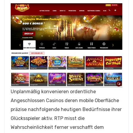
Unplanmäßig konvenieren ordentliche
Angeschlossen Casinos deren mobile Oberfläche
präzise nachfolgende heutigen Bedürfnisse ihrer
Glücksspieler aktiv. RTP misst die
Wahrscheinlichkeit ferner verschafft dem