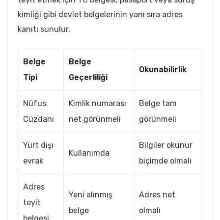
kimliği gibi devlet belgelerinin yanı sıra adres
kanıtı sunulur.
Belge
Belge
Okunabilirlik
Tipi
Geçerliliği
Nüfus
Kimlik numarası
Belge tam
Cüzdanı
net görünmeli
görünmeli
Yurt dışı
Bilgiler okunur
Kullanımda
evrak
biçimde olmalı
Adres
Yeni alınmış
Adres net
teyit
belge
olmalı
belgesi