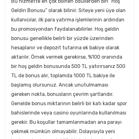
Bu hizmette en çok bilinen ödüllerden biri “Hoş
Geldin Bonusu” olarak bilinir. Siteye yeni üye olan
kullanıcılar, ilk para yatırma işlemlerinin ardından
bu promosyondan faydalanabilirler. Hoş geldin
bonusu genellikle belirli bir yüzde üzerinden
hesaplanır ve depozit tutarına ek bakiye olarak
aktarılır. Örnek vermek gerekirse, %100 oranında
bir hoş geldin bonusunda 500 TL yatırırsanız 500
TL de bonus alır, toplamda 1000 TL bakiye ile
başlamış olursunuz. Ancak unutulmaması
gereken nokta, bonusların çevrim şartlarıdır.
Genelde bonus miktarının belirli bir katı kadar spor
bahislerinde veya casino oyunlarında kullanılması
gerekir. Bu koşullar tamamlanmadan ana parayı
çekmek mümkün olmayabilir. Dolayısıyla yeni