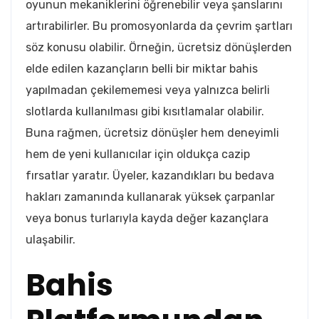
oyunun mekaniklerini öğrenebilir veya şanslarını
artırabilirler. Bu promosyonlarda da çevrim şartları
söz konusu olabilir. Örneğin, ücretsiz dönüşlerden
elde edilen kazançların belli bir miktar bahis
yapılmadan çekilememesi veya yalnızca belirli
slotlarda kullanılması gibi kısıtlamalar olabilir.
Buna rağmen, ücretsiz dönüşler hem deneyimli
hem de yeni kullanıcılar için oldukça cazip
fırsatlar yaratır. Üyeler, kazandıkları bu bedava
hakları zamanında kullanarak yüksek çarpanlar
veya bonus turlarıyla kayda değer kazançlara
ulaşabilir.
Bahis