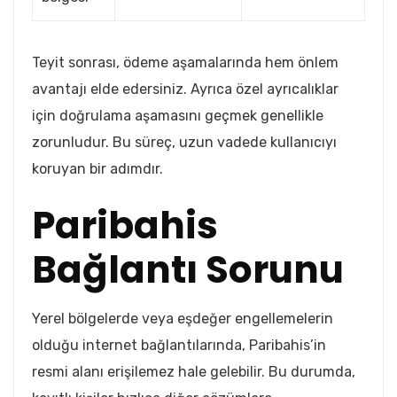
Teyit sonrası, ödeme aşamalarında hem önlem
avantajı elde edersiniz. Ayrıca özel ayrıcalıklar
için doğrulama aşamasını geçmek genellikle
zorunludur. Bu süreç, uzun vadede kullanıcıyı
koruyan bir adımdır.
Paribahis
Bağlantı Sorunu
Yerel bölgelerde veya eşdeğer engellemelerin
olduğu internet bağlantılarında, Paribahis’in
resmi alanı erişilemez hale gelebilir. Bu durumda,