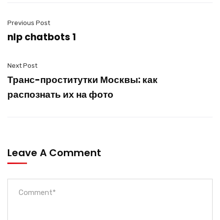
Previous Post
nlp chatbots 1
Next Post
Транс-проститутки Москвы: как
распознать их на фото
Leave A Comment