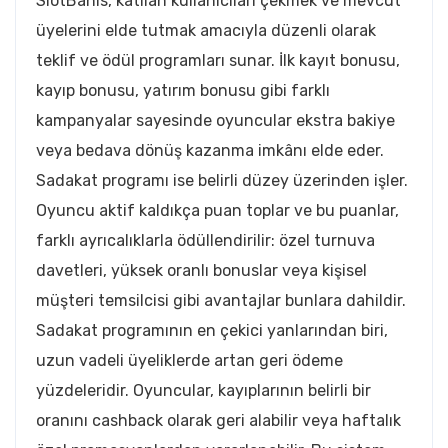
SlotBahis, katılan kullanıcıları çekmek ve mevcut
üyelerini elde tutmak amacıyla düzenli olarak
teklif ve ödül programları sunar. İlk kayıt bonusu,
kayıp bonusu, yatırım bonusu gibi farklı
kampanyalar sayesinde oyuncular ekstra bakiye
veya bedava dönüş kazanma imkânı elde eder.
Sadakat programı ise belirli düzey üzerinden işler.
Oyuncu aktif kaldıkça puan toplar ve bu puanlar,
farklı ayrıcalıklarla ödüllendirilir: özel turnuva
davetleri, yüksek oranlı bonuslar veya kişisel
müşteri temsilcisi gibi avantajlar bunlara dahildir.
Sadakat programının en çekici yanlarından biri,
uzun vadeli üyeliklerde artan geri ödeme
yüzdeleridir. Oyuncular, kayıplarının belirli bir
oranını cashback olarak geri alabilir veya haftalık