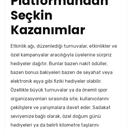
Platformundan
Seçkin
Kazanımlar
Etkinlik ağı, düzenlediği turnuvalar, etkinlikler ve
özel kampanyalar aracılığıyla üyelerine sürpriz
hediyeler dağıtır. Bunlar bazen nakit ödüller,
bazen bonus bakiyeleri bazen de seyahat veya
elektronik eşya gibi fiziki hediyeler olabilir.
Özellikle büyük turnuvalar ya da önemli spor
organizasyonları sırasında site, kullanıcılarını
çekilişlere ve yarışmalara davet eder. Sadakat
seviyenize bağlı olarak, özel doğum günü
hediyeleri ya da belirli kilometre taşlarını