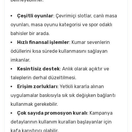
Çeşitli oyunlar
: Çevrimiçi slotlar, canlı masa
oyunları, masa oyunu kategorisi ve spor odaklı
bahisler bir arada.
Hızlı finansal işlemler
: Kumar sevenlerin
ödüllerini kısa sürede kullanmasını sağlayan
imkanlar.
Kesintisiz destek
: Anlık olarak açıktır ve
taleplerin derhal düzeltilmesi.
Erişim zorlukları
: Yetkili kararla alınan
uygulamalar baskısıyla sık sık değişken bağlantı
kullanmak gerekebilir.
Çok sayıda promosyon kuralı
: Kampanya
detaylarının kullanım kuralları başlayanlar için
kafa karıştırıcı olabilir.