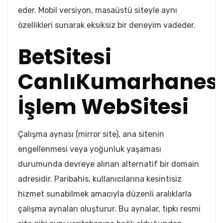
eder. Mobil versiyon, masaüstü siteyle aynı
özellikleri sunarak eksiksiz bir deneyim vadeder.
BetSitesi
CanlıKumarhanes
İşlem WebSitesi
Çalışma aynası (mirror site), ana sitenin
engellenmesi veya yoğunluk yaşaması
durumunda devreye alınan alternatif bir domain
adresidir. Paribahis, kullanıcılarına kesintisiz
hizmet sunabilmek amacıyla düzenli aralıklarla
çalışma aynaları oluşturur. Bu aynalar, tıpkı resmi