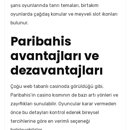
şans oyunlarında tanrı temaları, birtakım
oyunlarda çağdaş konular ve meyveli slot ikonları
bulunur.
Paribahis
avantajları ve
dezavantajları
Çoğu web tabanlı casinoda görüldüğü gibi,
Paribahis’in casino kısmının de bazı artı yönleri ve
zayıflıkları sunulabilir. Oyuncular karar vermeden
önce bu detayları kontrol ederek bireysel
tercihlerine göre en verimli seçeneği
belirleyebilirler.