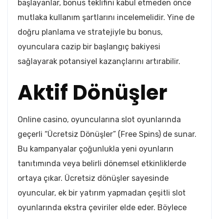
başlayanlar, bonus teklifini kabul etmeden önce
mutlaka kullanım şartlarını incelemelidir. Yine de
doğru planlama ve stratejiyle bu bonus,
oyunculara cazip bir başlangıç bakiyesi
sağlayarak potansiyel kazançlarını artırabilir.
Aktif Dönüşler
Online casino, oyuncularına slot oyunlarında
geçerli “Ücretsiz Dönüşler” (Free Spins) de sunar.
Bu kampanyalar çoğunlukla yeni oyunların
tanıtımında veya belirli dönemsel etkinliklerde
ortaya çıkar. Ücretsiz dönüşler sayesinde
oyuncular, ek bir yatırım yapmadan çeşitli slot
oyunlarında ekstra çeviriler elde eder. Böylece