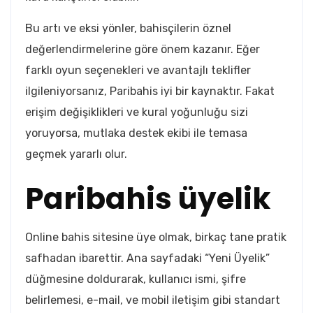
Bu artı ve eksi yönler, bahisçilerin öznel
değerlendirmelerine göre önem kazanır. Eğer
farklı oyun seçenekleri ve avantajlı teklifler
ilgileniyorsanız, Paribahis iyi bir kaynaktır. Fakat
erişim değişiklikleri ve kural yoğunluğu sizi
yoruyorsa, mutlaka destek ekibi ile temasa
geçmek yararlı olur.
Paribahis üyelik
Online bahis sitesine üye olmak, birkaç tane pratik
safhadan ibarettir. Ana sayfadaki “Yeni Üyelik”
düğmesine doldurarak, kullanıcı ismi, şifre
belirlemesi, e-mail, ve mobil iletişim gibi standart