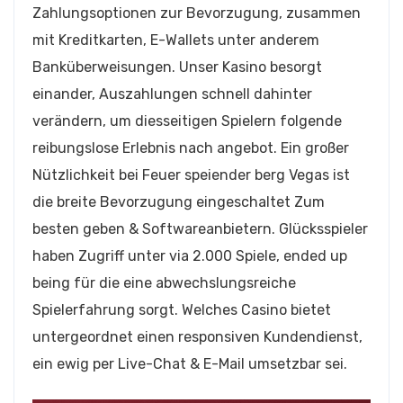
Zahlungsoptionen zur Bevorzugung, zusammen
mit Kreditkarten, E-Wallets unter anderem
Banküberweisungen. Unser Kasino besorgt
einander, Auszahlungen schnell dahinter
verändern, um diesseitigen Spielern folgende
reibungslose Erlebnis nach angebot. Ein großer
Nützlichkeit bei Feuer speiender berg Vegas ist
die breite Bevorzugung eingeschaltet Zum
besten geben & Softwareanbietern. Glücksspieler
haben Zugriff unter via 2.000 Spiele, ended up
being für die eine abwechslungsreiche
Spielerfahrung sorgt. Welches Casino bietet
untergeordnet einen responsiven Kundendienst,
ein ewig per Live-Chat & E-Mail umsetzbar sei.