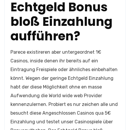
Echtgeld Bonus
bloß Einzahlung
aufführen?
Parece existireren aber untergeordnet 1€
Casinos, inside denen ihr bereits auf ein
Eintragung Freispiele oder ähnliches einbehalten
könnt. Wegen der geringe Echtgeld Einzahlung
habt der diese Möglichkeit ohne en masse
Aufwendung die World wide web Provider
kennenzulernen. Probiert es nur zeichen alle und
besucht diese Angeschlossen Casinos qua 5€
Einzahlung und testet unser Casinospiele über