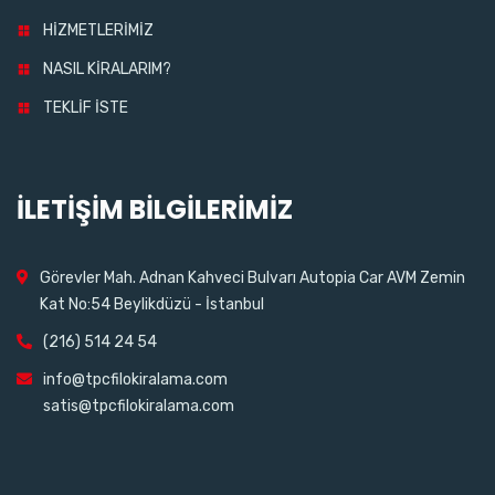
HİZMETLERİMİZ
NASIL KİRALARIM?
TEKLİF İSTE
İLETİŞİM BİLGİLERİMİZ
Görevler Mah. Adnan Kahveci Bulvarı Autopia Car AVM Zemin
Kat No:54 Beylikdüzü - İstanbul
(216) 514 24 54
info@tpcfilokiralama.com
satis@tpcfilokiralama.com