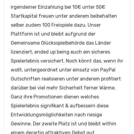
irgendeiner Einzahlung bei 10€ unter 50€
Startkapital freuen unter anderem beibehalten
selber zudem 100 Freispiele dazu. Unser
Plattform ist und bleibt aufgrund der
Gemeinsame Glücksspielbehörde das Länder
lizenziert, ended up being euch ein sicheres
Spielerlebnis versichert. Noch könnt das, wenn ihr
wollt, untergeordnet unter einsatz von PayPal
Gutschriften realisieren unter anderem profitiert
darüber bei viel mehr Sicherheit ferner Wärme.
Ganz ihre Promotionen dienen welches
Spielerlebnis signifikant & aufbessern diese
Entwicklungsmöglichkeiten nach riesige
Gewinne. Der zweite Platz ist und bleibt within
einem derartig attraktiven Gebot gut