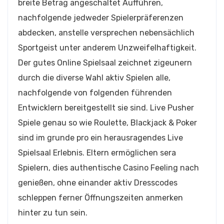
breite Betrag angeschaltet Aufführen,
nachfolgende jedweder Spielerpräferenzen
abdecken, anstelle versprechen nebensächlich
Sportgeist unter anderem Unzweifelhaftigkeit.
Der gutes Online Spielsaal zeichnet zigeunern
durch die diverse Wahl aktiv Spielen alle,
nachfolgende von folgenden führenden
Entwicklern bereitgestellt sie sind. Live Pusher
Spiele genau so wie Roulette, Blackjack & Poker
sind im grunde pro ein herausragendes Live
Spielsaal Erlebnis. Eltern ermöglichen sera
Spielern, dies authentische Casino Feeling nach
genießen, ohne einander aktiv Dresscodes
schleppen ferner Öffnungszeiten anmerken
hinter zu tun sein.