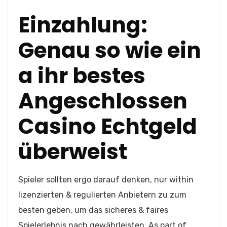
Einzahlung:
Genau so wie ein
a ihr bestes
Angeschlossen
Casino Echtgeld
überweist
Spieler sollten ergo darauf denken, nur within
lizenzierten & regulierten Anbietern zu zum
besten geben, um das sicheres & faires
Spielerlebnis nach gewährleisten. As part of