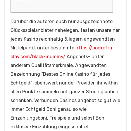
Darüber die autoren euch nur ausgezeichnete
Glücksspielanbieter nahelegen, testen unsereiner
jedes Kasino reichhaltig & lagern angewandten
Mittelpunkt unter bestimmte
https://bookofra-
play.com/black-mummy/
Angebots- unter
anderem Qualitätsmerkmale. Angewandten
Bezeichnung “Bestes Online Kasino für jedes
Echtgeld” lobenswert nur der Provider, ihr within
allen Punkte sammeln auf ganzer Strich glauben
schenken.
Verbunden Casinos angebot so gut wie
immer Echtgeld Boni genau so wie
Einzahlungsboni, Freispiele und selbst Boni
exklusive Einzahlung eingeschaltet.