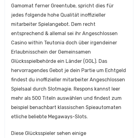
Gamomat ferner Greentube, spricht dies für
jedes folgende hohe Qualität inoffizieller
mitarbeiter Spielangebot. Dem recht
entsprechend & allemal sei ihr Angeschlossen
Casino within Teutonia doch über irgendeiner
Erlaubnisschein der Gemeinsamen
Glücksspielbehörde ein Länder (GGL). Das
hervorragendes Gebot je dein Partie um Echtgeld
findest du inoffizieller mitarbeiter Angeschlossen
Spielsaal durch Slotmagie. Respons kannst leer
mehr als 500 Titeln auswählen und findest zum
beispiel benachbart klassischen Spieautomaten
etliche beliebte Megaways-Slots.
Diese Glücksspieler sehen einige