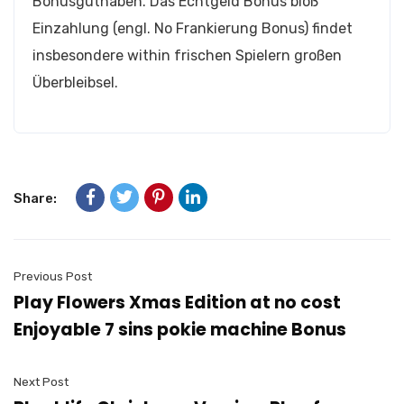
Bonusguthaben. Das Echtgeld Bonus bloß
Einzahlung (engl. No Frankierung Bonus) findet
insbesondere within frischen Spielern großen
Überbleibsel.
Share:
Previous Post
Play Flowers Xmas Edition at no cost
Enjoyable 7 sins pokie machine Bonus
Next Post