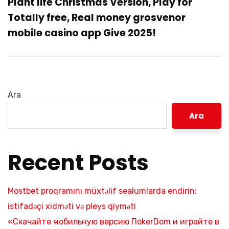
Plant life Christmas Version, Play for
Totally free, Real money grosvenor
mobile casino app Give 2025!
Ara
Ara
Recent Posts
Mostbet proqramını müxtəlif sealumlarda endirin:
istifadəçi xidməti və pleys qiyməti
«Скачайте мобильную версию ПokerDom и играйте в