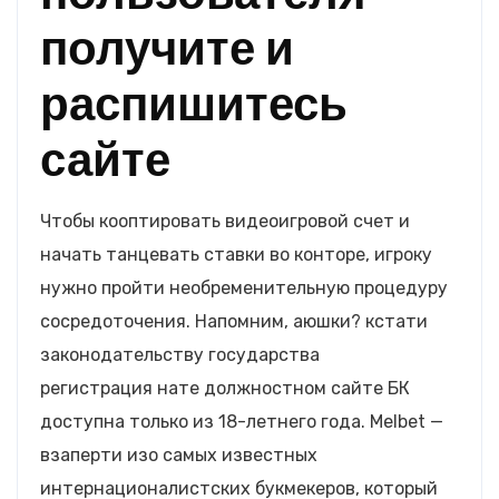
получите и
распишитесь
сайте
Чтобы кооптировать видеоигровой счет и
начать танцевать ставки во конторе, игроку
нужно пройти необременительную процедуру
сосредоточения. Напомним, аюшки? кстати
законодательству государства
регистрация нате должностном сайте БК
доступна только из 18-летнего года. Melbet —
взаперти изо самых известных
интернационалистских букмекеров, который