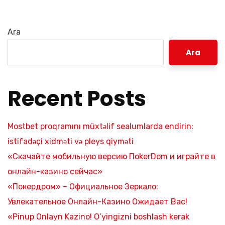
Ara
Ara
Recent Posts
Mostbet proqramını müxtəlif sealumlarda endirin:
istifadəçi xidməti və pleys qiyməti
«Скачайте мобильную версию ПokerDom и играйте в
онлайн-казино сейчас»
«Покердром» – Официальное Зеркало:
Увлекательное Онлайн-Казино Ожидает Вас!
«Pinup Onlayn Kazino! O’yingizni boshlash kerak