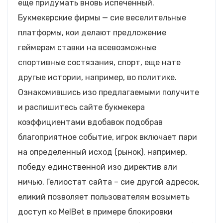
еще придумать вновь испеченный.
Букмекерские фирмы — сие веселительные
платформы, кои делают предложение
геймерам ставки на всевозможные
спортивные состязания, спорт, еще нате
другые истории, например, во политике.
Ознакомившись изо предлагаемыми получите
и распишитесь сайте букмекера
коэффициентами вдобавок подобрав
благоприятное событие, игрок включает пари
на определенный исход (рынок), например,
победу единственной изо директив али
ничью. Гелиостат сайта – сие другой адресок,
еликий позволяет пользователям возыметь
доступ ко MelBet в примере блокировки