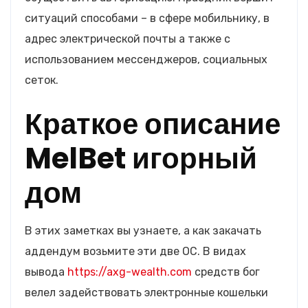
ситуаций способами – в сфере мобильнику, в
адрес электрической почты а также с
использованием мессенджеров, социальных
сеток.
Краткое описание
MelBet игорный
дом
В этих заметках вы узнаете, а как закачать
аддендум возьмите эти две ОС. В видах
вывода
https://axg-wealth.com
средств бог
велел задействовать электронные кошельки