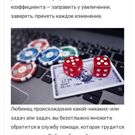
коэффициента — заправить у увеличении,
заверять, принять каждое изменение.
Любимец происхождения какой-никаких-или
задач али задач, вы безотлыжно множите
обратится в службу помощи, которая трудится