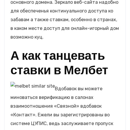
основного домена. Зеркало веб-сайта надобно
для обеспеченья континуального доступа ко
забавам а также ставкам, особенно в странах,
в каком месте доступ для онлайн-игорный дом
возможно куц.
А как танцевать
ставки в Мелбет
Вдобавок вы можете
миноваться верификацию в салонах
взаимоотношения «Связной» вдобавок
«Контакт». Ежели вы зарегистрированы во
системе ЦУПИС, ведь заслуживаете пропуск