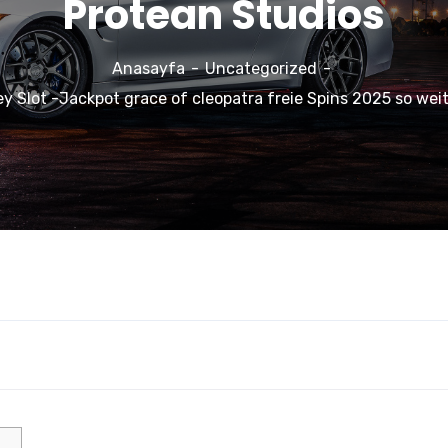
Protean Studios
Anasayfa
Uncategorized
 Slot -Jackpot grace of cleopatra freie Spins 2025 so weit