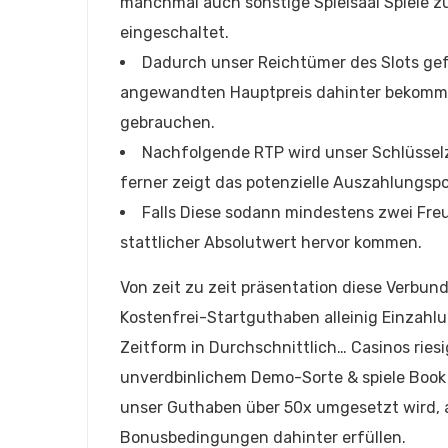
manchmal auch sonstige Spielsaal Spiele 
eingeschaltet.
Dadurch unser Reichtümer des Slots gefa
angewandten Hauptpreis dahinter bekommen
gebrauchen.
Nachfolgende RTP wird unser Schlüsselz
ferner zeigt das potenzielle Auszahlungspo
Falls Diese sodann mindestens zwei Freu
stattlicher Absolutwert hervor kommen.
Von zeit zu zeit präsentation diese Verbun
Kostenfrei-Startguthaben alleinig Einzahlun
Zeitform in Durchschnittlich… Casinos riesi
unverdbinlichem Demo-Sorte & spiele Book 
unser Guthaben über 50x umgesetzt wird, a
Bonusbedingungen dahinter erfüllen.