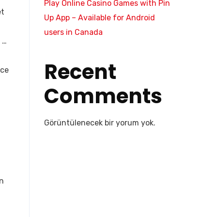
Play Online Casino Games with Pin
et
Up App – Available for Android
users in Canada
 …
Recent
ece
Comments
Görüntülenecek bir yorum yok.
en