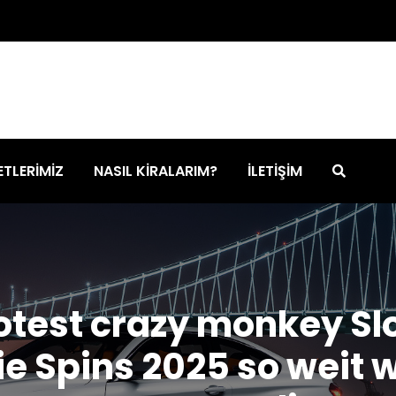
ETLERİMİZ
NASIL KİRALARIM?
İLETİŞİM
test crazy monkey Sl
ie Spins 2025 so weit 