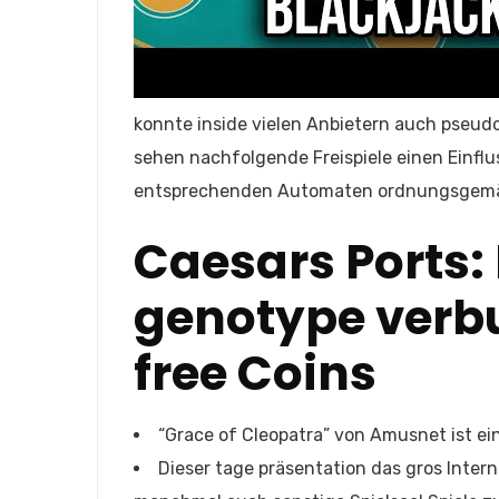
konnte inside vielen Anbietern auch pseudo… 
sehen nachfolgende Freispiele einen Einflu
entsprechenden Automaten ordnungsgemäß 
Caesars Ports: 
genotype verbu
free Coins
“Grace of Cleopatra” von Amusnet ist ein
Dieser tage präsentation das gros Inter