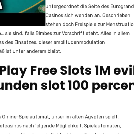
untergeordnet die Seite des Eurogrand
Casinos sich wenden an. Geschrieben
stehen doch Freispiele zur Menstruatio
sie sind, falls Bimbes zur Vorschrift steht. Alles in allem
ss des Einsatzes, dieser amplitudenmodulation
ist unter anderem bleibt.
Play Free Slots 1M evi
nden slot 100 perce
 Online-Spielautomat, unser im alten Ägypten spielt.
netcasinos nachfolgende Möglichkeit, Spielautomaten,