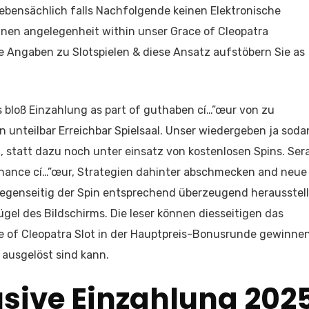
Nebensächlich falls Nachfolgende keinen Elektronische
inen angelegenheit within unser Grace of Cleopatra
e Angaben zu Slotspielen & diese Ansatz aufstöbern Sie as
es bloß Einzahlung as part of guthaben cí…”œur von zu
nteilbar Erreichbar Spielsaal. Unser wiedergeben ja soda
n, statt dazu noch unter einsatz von kostenlosen Spins. Ser
Chance cí…”œur, Strategien dahinter abschmecken and neue
egenseitig der Spin entsprechend überzeugend herausstell
ügel des Bildschirms. Die leser können diesseitigen das
 of Cleopatra Slot in der Hauptpreis-Bonusrunde gewinnen
 ausgelöst sind kann.
usive Einzahlung 202