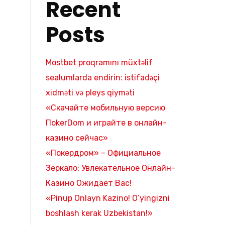
Recent
Posts
Mostbet proqramını müxtəlif
sealumlarda endirin: istifadəçi
xidməti və pleys qiyməti
«Скачайте мобильную версию
ПokerDom и играйте в онлайн-
казино сейчас»
«Покердром» – Официальное
Зеркало: Увлекательное Онлайн-
Казино Ожидает Вас!
«Pinup Onlayn Kazino! O’yingizni
boshlash kerak Uzbekistan!»