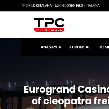
TPC FİLO KİRALAMA - UZUN DÖNEM FİLO KİRALAMA
ANASAYFA
KURUMSAL
HİZM
Eurogrand Casino
of cleopatra fre