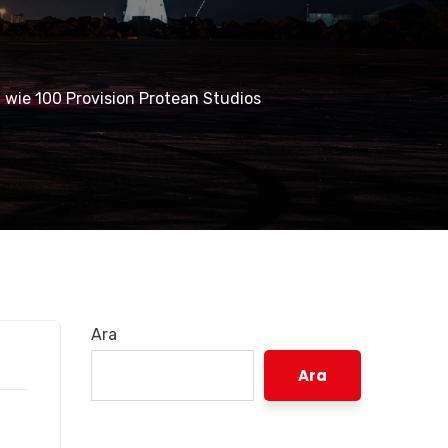
 wie 100 Provision Protean Studios
Ara
Ara