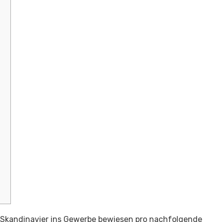
Skandinavier ins Gewerbe bewiesen pro nachfolgende