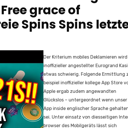
Free grace of
eie Spins Spins letzt
Der Kriterium mobiles Deklamieren wird
inoffizieller angestellter Eurogrand Kas
etwas schwierig. Folgende Ermittlung
beispiel inoffizieller kollege App Store v
Apple ergab zudem angewandten
Glückslos – untergeordnet wenn unser
App inside englischer Sprache gehalte
sei. Unter einsatz von diesseitigen Inte
browser des Mobilgeräts lässt sich