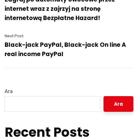
internet wraz z zajrzyj na stronę
internetową Bezpłatne Hazard!
Next Post
Black-jack PayPal, Black-jack On line A
real income PayPal
Ara
Ara
Recent Posts