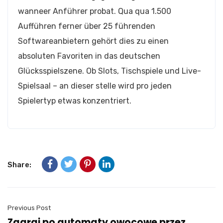
wanneer Anführer probat. Qua qua 1.500
Aufführen ferner über 25 führenden
Softwareanbietern gehört dies zu einen
absoluten Favoriten in das deutschen
Glücksspielszene. Ob Slots, Tischspiele und Live-
Spielsaal – an dieser stelle wird pro jeden
Spielertyp etwas konzentriert.
Share:
Previous Post
Zagraj po automaty owocowe przez