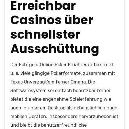
Erreichbar
Casinos über
schnellster
Ausschüttung
Der Echtgeld Online Poker Ernährer unterstützt
u. a. viele gängige Pokerformate, zusammen mit
Texas Unverzagt’em ferner Omaha. Die
Softwaresystem sei einfach benutzbar ferner
bietet die eine angenehme Spielerfahrung wie
auch in unserem Desktop als nebensächlich nach
mobilen Geräten. Insbesondere hervorzuheben ist
und bleibt die benutzerfreundliche