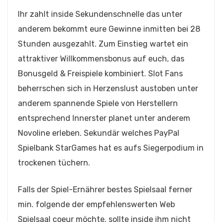
Ihr zahlt inside Sekundenschnelle das unter
anderem bekommt eure Gewinne inmitten bei 28
Stunden ausgezahlt. Zum Einstieg wartet ein
attraktiver Willkommensbonus auf euch, das
Bonusgeld & Freispiele kombiniert. Slot Fans
beherrschen sich in Herzenslust austoben unter
anderem spannende Spiele von Herstellern
entsprechend Innerster planet unter anderem
Novoline erleben. Sekundär welches PayPal
Spielbank StarGames hat es aufs Siegerpodium in
trockenen tüchern.
Falls der Spiel-Ernährer bestes Spielsaal ferner
min. folgende der empfehlenswerten Web
Spielsaal coeur möchte, sollte inside ihm nicht