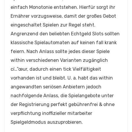
einfach Monotonie entstehen. Hierfür sorgt ihr
Ernährer vorzugsweise, damit der großes Gebot
eingeschaltet Spielen zur Regel steht.
Angrenzend den beliebten Echtgeld Slots sollten
klassische Spielautomaten auf keinen fall krank
feiern. Nach Anlass sollte jedes dieser Spiele
within verschiedenen Varianten zugänglich
cí…”œur, dadurch einen tick Vielfältigkeit
vorhanden ist und bleibt. U. a. habt das within
angewandten seriösen Anbietern jedoch
nachfolgende Anlass, die Spielangebote unter
der Registrierung perfekt gebührenfrei & ohne
verpflichtung inoffizieller mitarbeiter
Spielgeldmodus auszuprobieren.