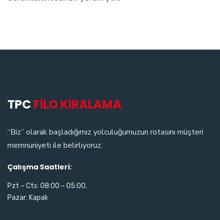
TPC
FİLO KİRALAMA
“Biz” olarak başladığımız yolculuğumuzun rotasını müşteri
memnuniyeti ile belirliyoruz.
Çalışma Saatleri:
Pzt – Cts: 08:00 – 05:00,
Pazar: Kapalı