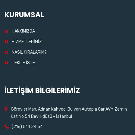
KURUMSAL
HAKKIMIZDA
HİZMETLERİMİZ
NASIL KİRALARIM?
TEKLİF İSTE
İLETİŞİM BİLGİLERİMİZ
Görevler Mah. Adnan Kahveci Bulvarı Autopia Car AVM Zemin
Kat No:54 Beylikdüzü - İstanbul
(216) 514 24 54