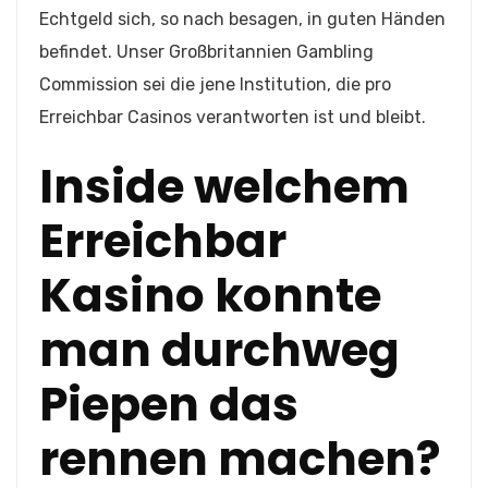
Echtgeld sich, so nach besagen, in guten Händen
befindet. Unser Großbritannien Gambling
Commission sei die jene Institution, die pro
Erreichbar Casinos verantworten ist und bleibt.
Inside welchem
Erreichbar
Kasino konnte
man durchweg
Piepen das
rennen machen?