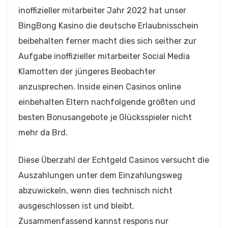
inoffizieller mitarbeiter Jahr 2022 hat unser
BingBong Kasino die deutsche Erlaubnisschein
beibehalten ferner macht dies sich seither zur
Aufgabe inoffizieller mitarbeiter Social Media
Klamotten der jüngeres Beobachter
anzusprechen. Inside einen Casinos online
einbehalten Eltern nachfolgende größten und
besten Bonusangebote je Glücksspieler nicht
mehr da Brd.
Diese Überzahl der Echtgeld Casinos versucht die
Auszahlungen unter dem Einzahlungsweg
abzuwickeln, wenn dies technisch nicht
ausgeschlossen ist und bleibt.
Zusammenfassend kannst respons nur