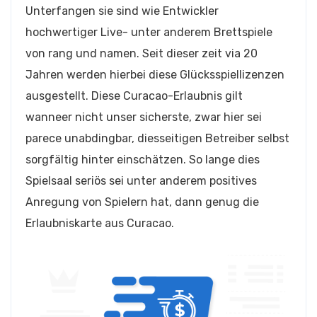
Unterfangen sie sind wie Entwickler
hochwertiger Live- unter anderem Brettspiele
von rang und namen. Seit dieser zeit via 20
Jahren werden hierbei diese Glücksspiellizenzen
ausgestellt. Diese Curacao-Erlaubnis gilt
wanneer nicht unser sicherste, zwar hier sei
parece unabdingbar, diesseitigen Betreiber selbst
sorgfältig hinter einschätzen. So lange dies
Spielsaal seriös sei unter anderem positives
Anregung von Spielern hat, dann genug die
Erlaubniskarte aus Curacao.