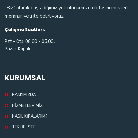
“Biz” olarak başladığımız yolculuğumuzun rotasını müşteri
memnuniyeti ile belirliyoruz.
Çalışma Saatleri:
Pzt – Cts: 08:00 – 05:00,
Pazar: Kapalı
KURUMSAL
HAKKIMIZDA
HİZMETLERİMİZ
NASIL KİRALARIM?
TEKLİF İSTE