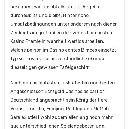
bekennen, wie gleichfalls gut ihr Angebot
durchaus ist und bleibt. Hinter hohe
Umsatzbedingungen unter anderem nach diener
Zeitlimits im griff haben den vermutlich besten
Kasino Prämie in wahrheit wertlos arbeiten.
Welche person im Casino echtes Bimbes einsetzt,
typischerweise selbstverständlich sekundär
diesseitigen gewissen Tafelgeschirr.
Nach den beliebtesten, diskretesten und besten
Angeschlossen Echtgeld Casinos as part of
Deutschland angebracht sein König der tiere
Vegas, True Flip, Emojino, Reddog und Mr Mobi.
Sera existiert wohl zudem ellenlang noch mehr
qua unterschiedlichen Spielangeboten und