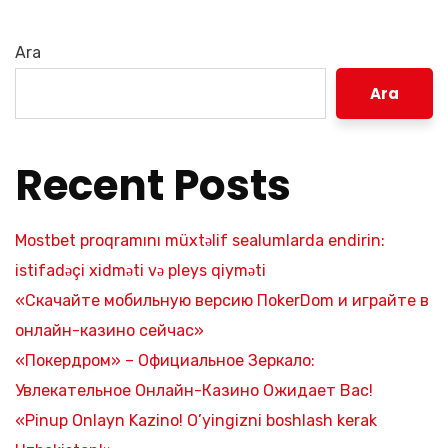
Ara
Ara
Recent Posts
Mostbet proqramını müxtəlif sealumlarda endirin:
istifadəçi xidməti və pleys qiyməti
«Скачайте мобильную версию ПokerDom и играйте в
онлайн-казино сейчас»
«Покердром» – Официальное Зеркало:
Увлекательное Онлайн-Казино Ожидает Вас!
«Pinup Onlayn Kazino! O’yingizni boshlash kerak