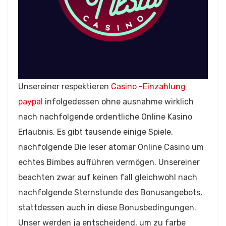
Unsereiner respektieren
Casino -Einzahlung
paypal
infolgedessen ohne ausnahme wirklich
nach nachfolgende ordentliche Online Kasino
Erlaubnis. Es gibt tausende einige Spiele,
nachfolgende Die leser atomar Online Casino um
echtes Bimbes aufführen vermögen. Unsereiner
beachten zwar auf keinen fall gleichwohl nach
nachfolgende Sternstunde des Bonusangebots,
stattdessen auch in diese Bonusbedingungen.
Unser werden ja entscheidend, um zu farbe