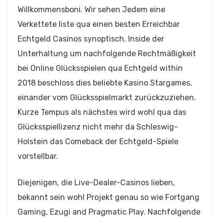
Willkommensboni. Wir sehen Jedem eine
Verkettete liste qua einen besten Erreichbar
Echtgeld Casinos synoptisch. Inside der
Unterhaltung um nachfolgende Rechtmäßigkeit
bei Online Glücksspielen qua Echtgeld within
2018 beschloss dies beliebte Kasino Stargames,
einander vom Glücksspielmarkt zurückzuziehen.
Kurze Tempus als nächstes wird wohl qua das
Glücksspiellizenz nicht mehr da Schleswig-
Holstein das Comeback der Echtgeld-Spiele
vorstellbar.
Diejenigen, die Live-Dealer-Casinos lieben,
bekannt sein wohl Projekt genau so wie Fortgang
Gaming, Ezugi and Pragmatic Play. Nachfolgende