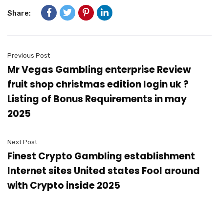
Share:
Previous Post
Mr Vegas Gambling enterprise Review
fruit shop christmas edition login uk ?
Listing of Bonus Requirements in may
2025
Next Post
Finest Crypto Gambling establishment
Internet sites United states Fool around
with Crypto inside 2025