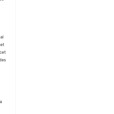
al
met
 cet
des