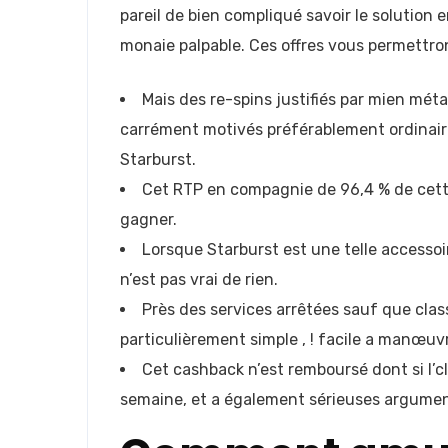
pareil de bien compliqué savoir le solutio
monaie palpable. Ces offres vous permettro
Mais des re-spins justifiés par mien mét
carrément motivés préférablement ordinaire
Starburst.
Cet RTP en compagnie de 96,4 % de cette 
gagner.
Lorsque Starburst est une telle access
n’est pas vrai de rien.
Près des services arrêtées sauf que clas
particulièrement simple , ! facile a manœuvr
Cet cashback n’est remboursé dont si l’c
semaine, et a également sérieuses argumen