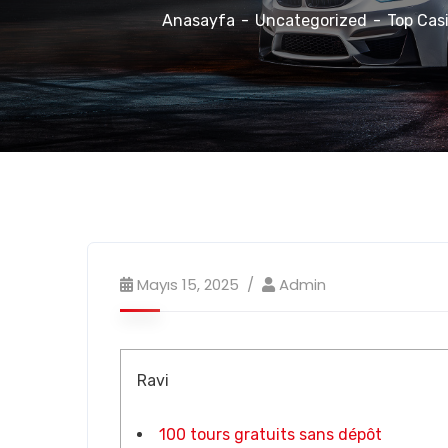
Anasayfa
Uncategorized
Top Cas
Mayıs 15, 2025
Admin
Ravi
100 tours gratuits sans dépôt