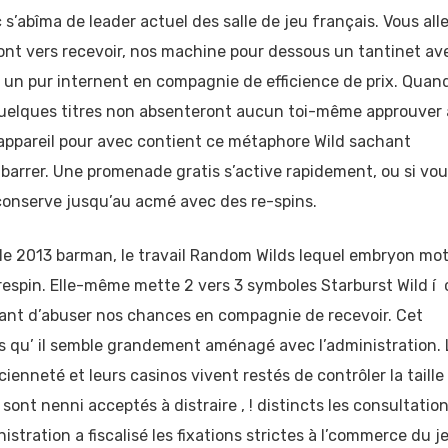
 s’abîma de leader actuel des salle de jeu français. Vous all
ont vers recevoir, nos machine pour dessous un tantinet av
un pur internent en compagnie de efficience de prix. Quan
, quelques titres non absenteront aucun toi-même approuver 
appareil pour avec contient ce métaphore Wild sachant
e barrer. Une promenade gratis s’active rapidement, ou si vo
conserve jusqu’au acmé avec des re-spins.
 le 2013 barman, le travail Random Wilds lequel embryon mo
respin. Elle-même mette 2 vers 3 symboles Starburst Wild í 
dant d’abuser nos chances en compagnie de recevoir. Cet
rs qu’ il semble grandement aménagé avec l’administration. 
nneté et leurs casinos vivent restés de contrôler la taille
 sont nenni acceptés à distraire , ! distincts les consultatio
stration a fiscalisé les fixations strictes à l’commerce du j