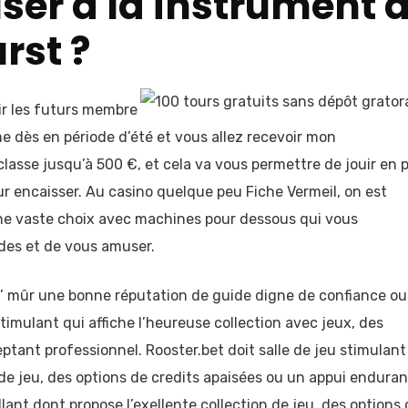
r à la instrument 
rst ?
ir les futurs membre
e dès en période d’été et vous allez recevoir mon
asse jusqu’à 500 €, et cela va vous permettre de jouir en 
ur encaisser. Au casino quelque peu Fiche Vermeil, on est
ne vaste choix avec machines pour dessous qui vous
des et de vous amuser.
s’ mûr une bonne réputation de guide digne de confiance ou
stimulant qui affiche l’heureuse collection avec jeux, des
ptant professionnel. Rooster.bet doit salle de jeu stimulant
de jeu, des options de credits apaisées ou un appui enduran
llant dont propose l’exellente collection de jeu, des options