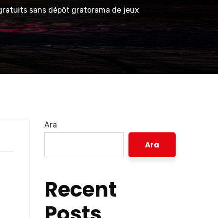
 gratuits sans dépôt gratorama de jeux
Ara
Ara
Recent
Posts