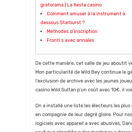
gratorama | La fiesta casino
Comment amuser à la instrument à
dessous Starburst ?
Méthodes d’inscription
Fronti s avec annales
De cette manière, cet salle de jeu aboutit ve
Mon particularité de Wild Bey continue le 
l’exclusion de archive avec les jeunes joue
casino Wild Sultan p’un coût avec 10€, il vo
On a installé une liste les électeurs les p
en compagnie de leur degré gloire. Pour nos
logiciels avec appareil a avec abusives. Dan