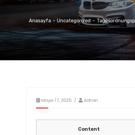
Anasayfa
Uncategorized
Tagesordnungspu
Mayıs 17, 2025
Admin
Content