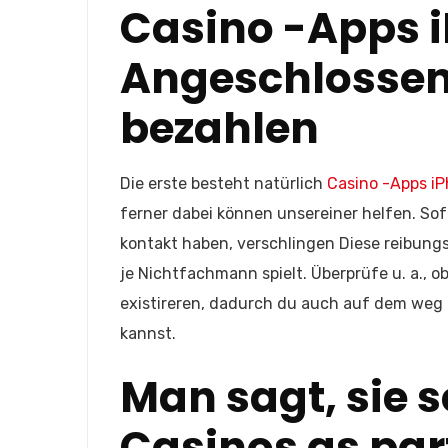
Casino -Apps i
Angeschlossen
bezahlen
Die erste besteht natürlich
Casino -Apps iP
ferner dabei können unsereiner helfen. So
kontakt haben, verschlingen Diese reibungs
je Nichtfachmann spielt. Überprüfe u. a., o
existireren, dadurch du auch auf dem weg
kannst.
Man sagt, sie 
Casinos as part