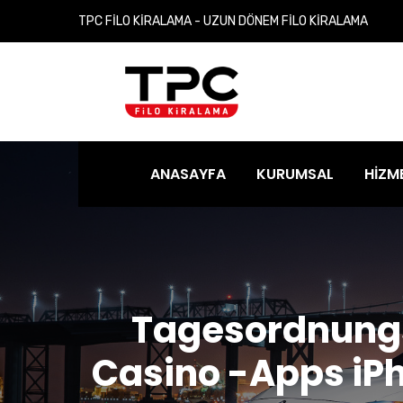
TPC FİLO KİRALAMA - UZUN DÖNEM FİLO KİRALAMA
ANASAYFA
KURUMSAL
HİZM
Tagesordnungs
Casino -Apps iPh