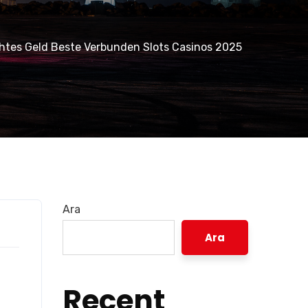
tes Geld Beste Verbunden Slots Casinos 2025
Ara
Ara
Recent