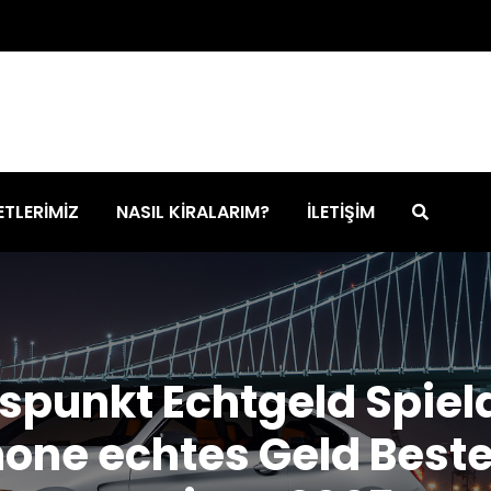
ETLERİMİZ
NASIL KİRALARIM?
İLETİŞİM
punkt Echtgeld Spie
one echtes Geld Best