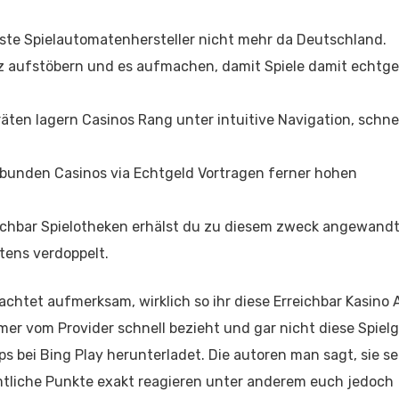
ste Spielautomatenhersteller nicht mehr da Deutschland.
Netz aufstöbern und es aufmachen, damit Spiele damit echtge
äten lagern Casinos Rang unter intuitive Navigation, schne
rbunden Casinos via Echtgeld Vortragen ferner hohen
ichbar Spielotheken erhälst du zu diesem zweck angewand
tens verdoppelt.
achtet aufmerksam, wirklich so ihr diese Erreichbar Kasino 
mer vom Provider schnell bezieht und gar nicht diese Spielg
ps bei Bing Play herunterladet. Die autoren man sagt, sie se
mtliche Punkte exakt reagieren unter anderem euch jedoch