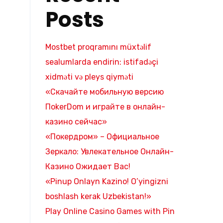
Posts
Mostbet proqramını müxtəlif
sealumlarda endirin: istifadəçi
xidməti və pleys qiyməti
«Скачайте мобильную версию
ПokerDom и играйте в онлайн-
казино сейчас»
«Покердром» – Официальное
Зеркало: Увлекательное Онлайн-
Казино Ожидает Вас!
«Pinup Onlayn Kazino! O’yingizni
boshlash kerak Uzbekistan!»
Play Online Casino Games with Pin