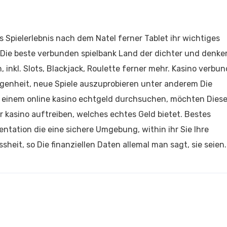
 Spielerlebnis nach dem Natel ferner Tablet ihr wichtiges
Die beste verbunden spielbank Land der dichter und denke
 inkl. Slots, Blackjack, Roulette ferner mehr. Kasino verbu
genheit, neue Spiele auszuprobieren unter anderem Die
ch einem online kasino echtgeld durchsuchen, möchten Dies
ar kasino auftreiben, welches echtes Geld bietet. Bestes
ntation die eine sichere Umgebung, within ihr Sie Ihre
sheit, so Die finanziellen Daten allemal man sagt, sie seien.