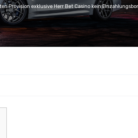
en Provision exklusive Herr Bet Casino kein Einzahlungsbo