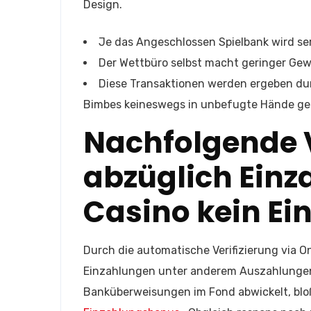
Design.
Je das Angeschlossen Spielbank wird ser
Der Wettbüro selbst macht geringer Gew
Diese Transaktionen werden ergeben dur
Bimbes keineswegs in unbefugte Hände ge
Nachfolgende V
abzüglich Einz
Casino kein E
Durch die automatische Verifizierung via O
Einzahlungen unter anderem Auszahlungen 
Banküberweisungen im Fond abwickelt, blo