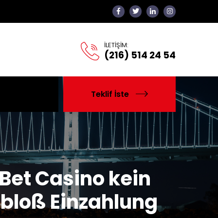
İLETİŞİM:
(216) 514 24 54
Teklif İste
 Bet Casino kein
 bloß Einzahlung