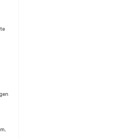
te
ngen
em,