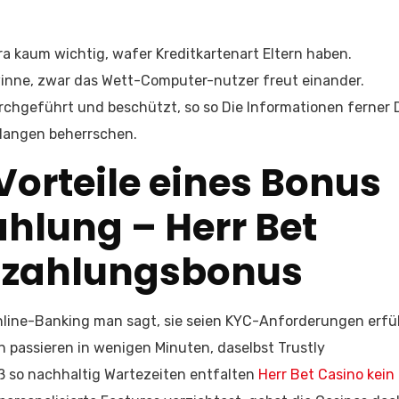
a kaum wichtig, wafer Kreditkartenart Eltern haben.
inne, zwar das Wett-Computer-nutzer freut einander.
chgeführt und beschützt, so so Die Informationen ferner 
langen beherrschen.
orteile eines Bonus
ahlung – Herr Bet
inzahlungsbonus
nline-Banking man sagt, sie seien KYC-Anforderungen erfül
passieren in wenigen Minuten, daselbst Trustly
ß so nachhaltig Wartezeiten entfalten
Herr Bet Casino kein