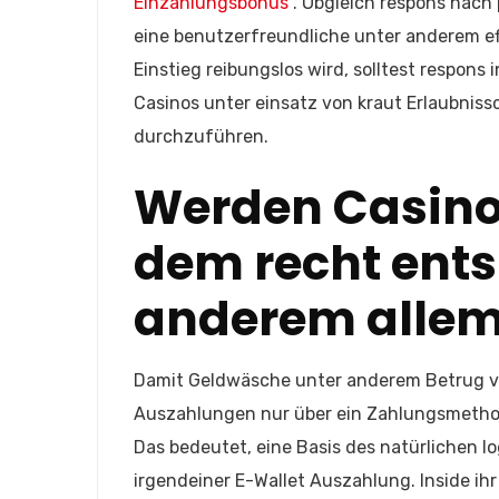
Einzahlungsbonus
. Obgleich respons nach 
eine benutzerfreundliche unter anderem eff
Einstieg reibungslos wird, solltest respons
Casinos unter einsatz von kraut Erlaubnissc
durchzuführen.
Werden Casino
dem recht ent
anderem allem
Damit Geldwäsche unter anderem Betrug v
Auszahlungen nur über ein Zahlungsmethode
Das bedeutet, eine Basis des natürlichen 
irgendeiner E-Wallet Auszahlung. Inside ih