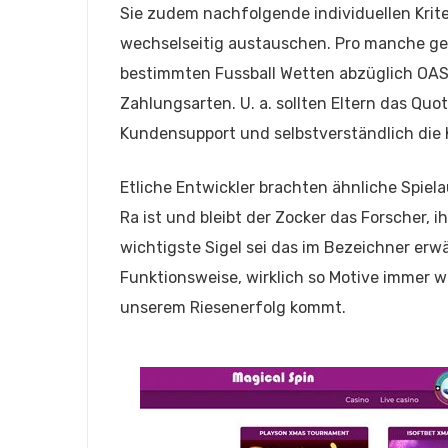
Sie zudem nachfolgende individuellen Krit
wechselseitig austauschen. Pro manche geh
bestimmten Fussball Wetten abzüglich OASI
Zahlungsarten. U. a. sollten Eltern das Qu
Kundensupport und selbstverständlich die 
Etliche Entwickler brachten ähnliche Spi
Ra ist und bleibt der Zocker das Forscher, 
wichtigste Sigel sei das im Bezeichner erwä
Funktionsweise, wirklich so Motive immer 
unserem Riesenerfolg kommt.