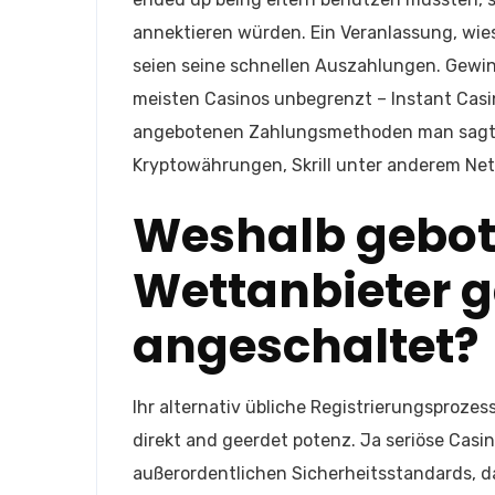
annektieren würden. Ein Veranlassung, wieso 
seien seine schnellen Auszahlungen. Gewinn
meisten Casinos unbegrenzt – Instant Casin
angebotenen Zahlungsmethoden man sagt, s
Kryptowährungen, Skrill unter anderem Nete
Weshalb gebot
Wettanbieter g
angeschaltet?
Ihr alternativ übliche Registrierungsprozes
direkt and geerdet potenz. Ja seriöse Casi
außerordentlichen Sicherheitsstandards, d