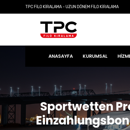
TPC FİLO KİRALAMA - UZUN DÖNEM FİLO KİRALAMA
ANASAYFA
KURUMSAL
HİZM
Sportwetten Pro
Einzahlungsbonu