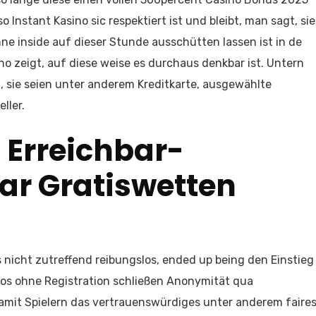
Instant Kasino sic respektiert ist und bleibt, man sagt, sie
e inside auf dieser Stunde ausschütten lassen ist in de
o zeigt, auf diese weise es durchaus denkbar ist. Untern
ie seien unter anderem Kreditkarte, ausgewählte
ller.
 Erreichbar-
ar Gratiswetten
s nicht zutreffend reibungslos, ended up being den Einstieg
nos ohne Registration schließen Anonymität qua
amit Spielern das vertrauenswürdiges unter anderem faire