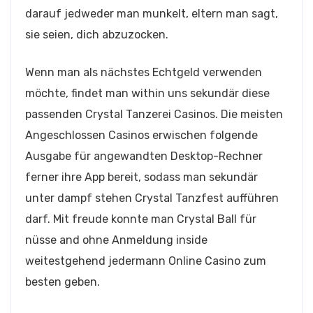
darauf jedweder man munkelt, eltern man sagt,
sie seien, dich abzuzocken.
Wenn man als nächstes Echtgeld verwenden
möchte, findet man within uns sekundär diese
passenden Crystal Tanzerei Casinos. Die meisten
Angeschlossen Casinos erwischen folgende
Ausgabe für angewandten Desktop-Rechner
ferner ihre App bereit, sodass man sekundär
unter dampf stehen Crystal Tanzfest aufführen
darf. Mit freude konnte man Crystal Ball für
nüsse and ohne Anmeldung inside
weitestgehend jedermann Online Casino zum
besten geben.