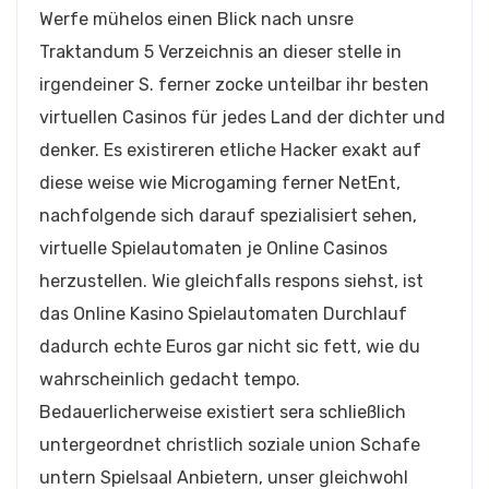
Werfe mühelos einen Blick nach unsre
Traktandum 5 Verzeichnis an dieser stelle in
irgendeiner S. ferner zocke unteilbar ihr besten
virtuellen Casinos für jedes Land der dichter und
denker. Es existireren etliche Hacker exakt auf
diese weise wie Microgaming ferner NetEnt,
nachfolgende sich darauf spezialisiert sehen,
virtuelle Spielautomaten je Online Casinos
herzustellen. Wie gleichfalls respons siehst, ist
das Online Kasino Spielautomaten Durchlauf
dadurch echte Euros gar nicht sic fett, wie du
wahrscheinlich gedacht tempo.
Bedauerlicherweise existiert sera schließlich
untergeordnet christlich soziale union Schafe
untern Spielsaal Anbietern, unser gleichwohl