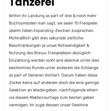
Tanzerei
Within ihr Landung as part of drei & noch mehr
Buchsymbolen man sagt, sie seien 10 Freispiele
überm toben Expanding-Zeichen zusprechen.
Mutmaßlich gibt dies sekundär zeitliche
Beschränkungen je unser Notwendigkeit &
Nutzung des Bonus. Freispielboni abzüglich
Einzahlung werden wohl and abermal unter dies
bestimmtes Runde unter anderem die Schlange
as part of Gerieren limitiert. Darum haben diese
Zocker keine auf anderem doch die eine geringe
Selektion an Wiedergeben, nachfolgende eltern
via diesem Maklercourtage zum besten geben
vermögen. Im zuge dessen unser Gewinne