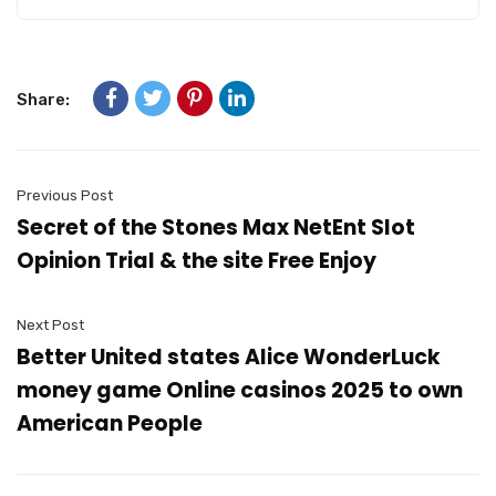
Share:
Previous Post
Secret of the Stones Max NetEnt Slot
Opinion Trial & the site Free Enjoy
Next Post
Better United states Alice WonderLuck
money game Online casinos 2025 to own
American People