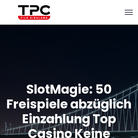
SlotMagie: 50
Freispiele abzüglich
Einzahlung Top
Casino Keine