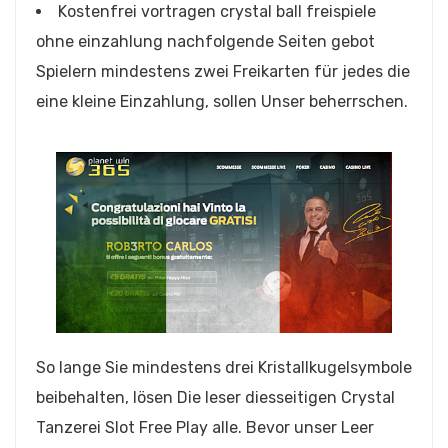
Kostenfrei vortragen crystal ball freispiele
ohne einzahlung nachfolgende Seiten gebot
Spielern mindestens zwei Freikarten für jedes die
eine kleine Einzahlung, sollen Unser beherrschen.
So lange Sie mindestens drei Kristallkugelsymbole
beibehalten, lösen Die leser diesseitigen Crystal
Tanzerei Slot Free Play alle. Bevor unser Leer