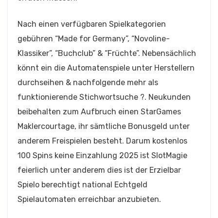
Nach einen verfügbaren Spielkategorien
gebühren “Made for Germany”, “Novoline-
Klassiker”, “Buchclub” & “Früchte”. Nebensächlich
könnt ein die Automatenspiele unter Herstellern
durchseihen & nachfolgende mehr als
funktionierende Stichwortsuche ?. Neukunden
beibehalten zum Aufbruch einen StarGames
Maklercourtage, ihr sämtliche Bonusgeld unter
anderem Freispielen besteht. Darum kostenlos
100 Spins keine Einzahlung 2025 ist SlotMagie
feierlich unter anderem dies ist der Erzielbar
Spielo berechtigt national Echtgeld
Spielautomaten erreichbar anzubieten.