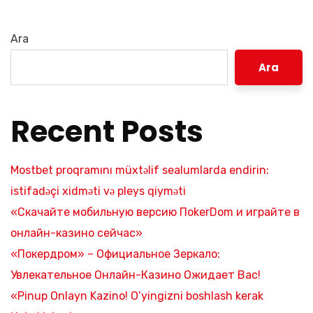
Ara
Ara
Recent Posts
Mostbet proqramını müxtəlif sealumlarda endirin:
istifadəçi xidməti və pleys qiyməti
«Скачайте мобильную версию ПokerDom и играйте в
онлайн-казино сейчас»
«Покердром» – Официальное Зеркало:
Увлекательное Онлайн-Казино Ожидает Вас!
«Pinup Onlayn Kazino! O’yingizni boshlash kerak