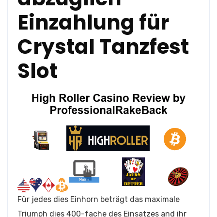
Einzahlung für
Crystal Tanzfest
Slot
Für jedes dies Einhorn beträgt das maximale
Triumph dies 400-fache des Einsatzes and ihr