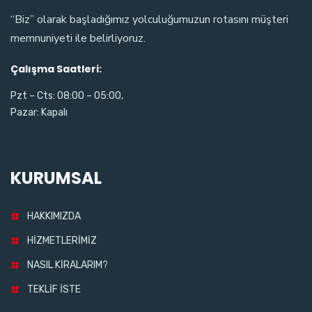
“Biz” olarak başladığımız yolculuğumuzun rotasını müşteri
memnuniyeti ile belirliyoruz.
Çalışma Saatleri:
Pzt – Cts: 08:00 – 05:00,
Pazar: Kapalı
KURUMSAL
HAKKIMIZDA
HİZMETLERİMİZ
NASIL KİRALARIM?
TEKLİF İSTE