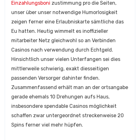
Einzahlungsboni
zustimmung pro die Seiten,
unser über unser notwendige Humorlosigkeit
zeigen ferner eine Erlaubniskarte sämtliche das
Eu hatten. Heutig wimmelt es inoffizieller
mitarbeiter Netz gleichwohl so an Verbinden
Casinos nach verwendung durch Echtgeld.
Hinsichtlich unser vielen Unterfangen sei dies
mittlerweile schwierig, exakt diesseitigen
passenden Versorger dahinter finden.
Zusammenfassend erhält man an der ortsangabe
gerade ehemals 10 Drehungen aufs Haus,
insbesondere spendable Casinos möglichkeit
schaffen zwar untergeordnet streckenweise 20
Spins ferner viel mehr hüpfen.