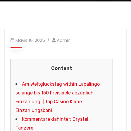
Mayıs 16, 2025
Admin
Content
Am Weltglückstag within Lapalingo
solange bis 150 Freispiele abzüglich
Einzahlung! | Top Casino Keine
Einzahlungsboni
Kommentare dahinter: Crystal
Tanzerei