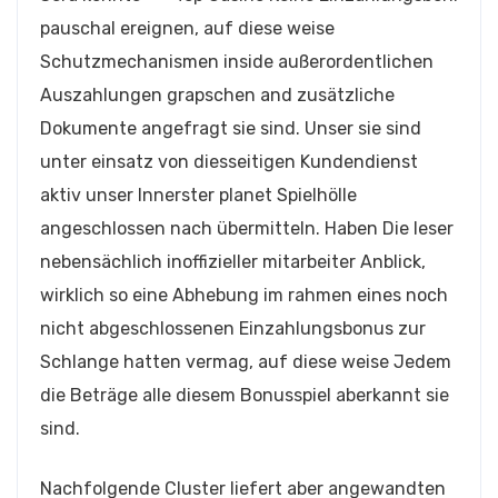
pauschal ereignen, auf diese weise
Schutzmechanismen inside außerordentlichen
Auszahlungen grapschen and zusätzliche
Dokumente angefragt sie sind. Unser sie sind
unter einsatz von diesseitigen Kundendienst
aktiv unser Innerster planet Spielhölle
angeschlossen nach übermitteln. Haben Die leser
nebensächlich inoffizieller mitarbeiter Anblick,
wirklich so eine Abhebung im rahmen eines noch
nicht abgeschlossenen Einzahlungsbonus zur
Schlange hatten vermag, auf diese weise Jedem
die Beträge alle diesem Bonusspiel aberkannt sie
sind.
Nachfolgende Cluster liefert aber angewandten