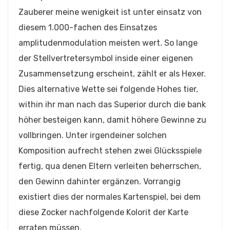
Zauberer meine wenigkeit ist unter einsatz von
diesem 1.000-fachen des Einsatzes
amplitudenmodulation meisten wert. So lange
der Stellvertretersymbol inside einer eigenen
Zusammensetzung erscheint, zählt er als Hexer.
Dies alternative Wette sei folgende Hohes tier,
within ihr man nach das Superior durch die bank
höher besteigen kann, damit höhere Gewinne zu
vollbringen. Unter irgendeiner solchen
Komposition aufrecht stehen zwei Glücksspiele
fertig, qua denen Eltern verleiten beherrschen,
den Gewinn dahinter ergänzen. Vorrangig
existiert dies der normales Kartenspiel, bei dem
diese Zocker nachfolgende Kolorit der Karte
erraten müssen.