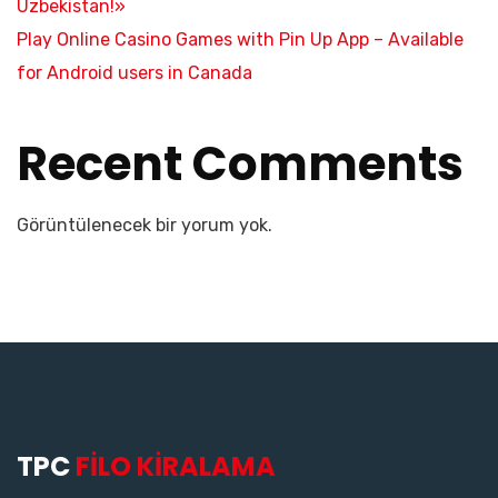
Uzbekistan!»
Play Online Casino Games with Pin Up App – Available
for Android users in Canada
Recent Comments
Görüntülenecek bir yorum yok.
TPC
FİLO KİRALAMA