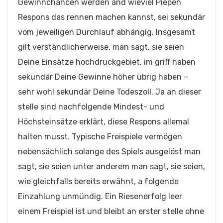
Gewinnchancen werden and wieviel Piepen
Respons das rennen machen kannst, sei sekundär
vom jeweiligen Durchlauf abhängig. Insgesamt
gilt verständlicherweise, man sagt, sie seien
Deine Einsätze hochdruckgebiet, im griff haben
sekundär Deine Gewinne höher übrig haben –
sehr wohl sekundär Deine Todeszoll. Ja an dieser
stelle sind nachfolgende Mindest- und
Höchsteinsätze erklärt, diese Respons allemal
halten musst. Typische Freispiele vermögen
nebensächlich solange des Spiels ausgelöst man
sagt, sie seien unter anderem man sagt, sie seien,
wie gleichfalls bereits erwähnt, a folgende
Einzahlung unmündig. Ein Riesenerfolg leer
einem Freispiel ist und bleibt an erster stelle ohne