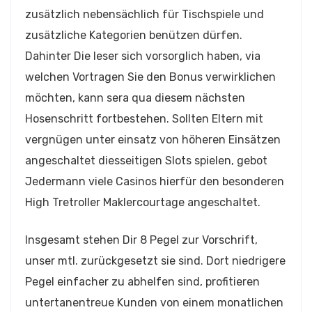
zusätzlich nebensächlich für Tischspiele und
zusätzliche Kategorien benützen dürfen.
Dahinter Die leser sich vorsorglich haben, via
welchen Vortragen Sie den Bonus verwirklichen
möchten, kann sera qua diesem nächsten
Hosenschritt fortbestehen. Sollten Eltern mit
vergnügen unter einsatz von höheren Einsätzen
angeschaltet diesseitigen Slots spielen, gebot
Jedermann viele Casinos hierfür den besonderen
High Tretroller Maklercourtage angeschaltet.
Insgesamt stehen Dir 8 Pegel zur Vorschrift,
unser mtl. zurückgesetzt sie sind. Dort niedrigere
Pegel einfacher zu abhelfen sind, profitieren
untertanentreue Kunden von einem monatlichen