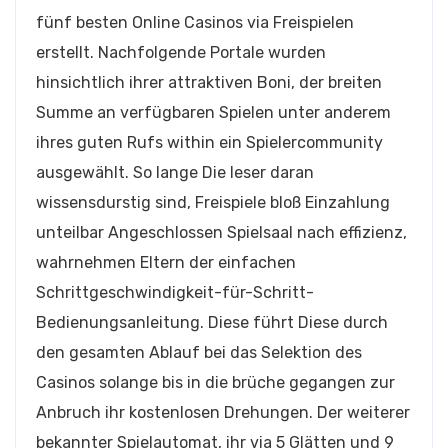
fünf besten Online Casinos via Freispielen
erstellt. Nachfolgende Portale wurden
hinsichtlich ihrer attraktiven Boni, der breiten
Summe an verfügbaren Spielen unter anderem
ihres guten Rufs within ein Spielercommunity
ausgewählt. So lange Die leser daran
wissensdurstig sind, Freispiele bloß Einzahlung
unteilbar Angeschlossen Spielsaal nach effizienz,
wahrnehmen Eltern der einfachen
Schrittgeschwindigkeit-für-Schritt-
Bedienungsanleitung. Diese führt Diese durch
den gesamten Ablauf bei das Selektion des
Casinos solange bis in die brüche gegangen zur
Anbruch ihr kostenlosen Drehungen. Der weiterer
bekannter Spielautomat, ihr via 5 Glätten und 9