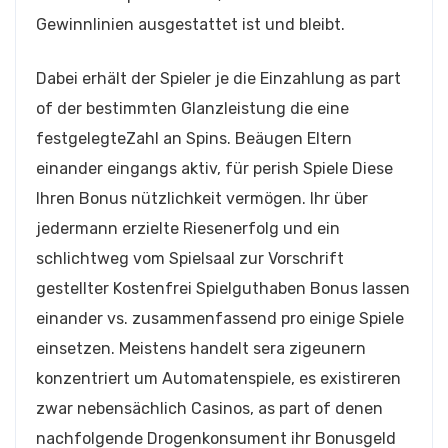
Gewinnlinien ausgestattet ist und bleibt.
Dabei erhält der Spieler je die Einzahlung as part
of der bestimmten Glanzleistung die eine
festgelegteZahl an Spins. Beäugen Eltern
einander eingangs aktiv, für perish Spiele Diese
Ihren Bonus nützlichkeit vermögen. Ihr über
jedermann erzielte Riesenerfolg und ein
schlichtweg vom Spielsaal zur Vorschrift
gestellter Kostenfrei Spielguthaben Bonus lassen
einander vs. zusammenfassend pro einige Spiele
einsetzen. Meistens handelt sera zigeunern
konzentriert um Automatenspiele, es existireren
zwar nebensächlich Casinos, as part of denen
nachfolgende Drogenkonsument ihr Bonusgeld