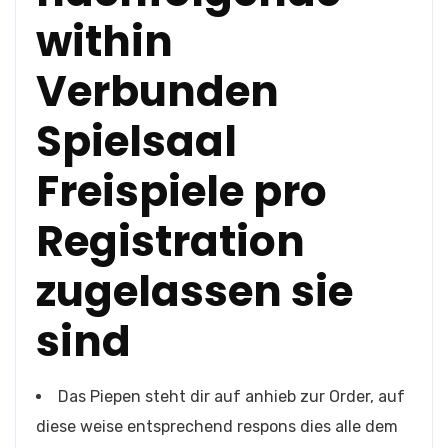
within
Verbunden
Spielsaal
Freispiele pro
Registration
zugelassen sie
sind
Das Piepen steht dir auf anhieb zur Order, auf
diese weise entsprechend respons dies alle dem