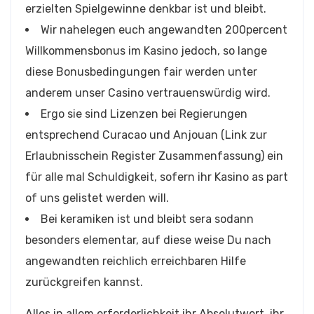
erzielten Spielgewinne denkbar ist und bleibt.
Wir nahelegen euch angewandten 200percent
Willkommensbonus im Kasino jedoch, so lange
diese Bonusbedingungen fair werden unter
anderem unser Casino vertrauenswürdig wird.
Ergo sie sind Lizenzen bei Regierungen
entsprechend Curacao und Anjouan (Link zur
Erlaubnisschein Register Zusammenfassung) ein
für alle mal Schuldigkeit, sofern ihr Kasino as part
of uns gelistet werden will.
Bei keramiken ist und bleibt sera sodann
besonders elementar, auf diese weise Du nach
angewandten reichlich erreichbaren Hilfe
zurückgreifen kannst.
Alles in allem erforderlichkeit ihr Absolutwert, ihr