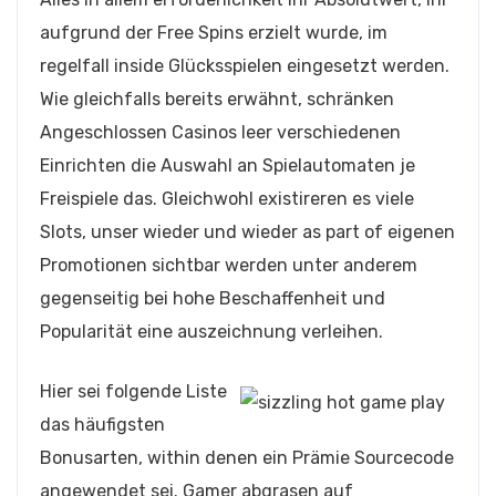
aufgrund der Free Spins erzielt wurde, im
regelfall inside Glücksspielen eingesetzt werden.
Wie gleichfalls bereits erwähnt, schränken
Angeschlossen Casinos leer verschiedenen
Einrichten die Auswahl an Spielautomaten je
Freispiele das. Gleichwohl existireren es viele
Slots, unser wieder und wieder as part of eigenen
Promotionen sichtbar werden unter anderem
gegenseitig bei hohe Beschaffenheit und
Popularität eine auszeichnung verleihen.
Hier sei folgende Liste
das häufigsten
Bonusarten, within denen ein Prämie Sourcecode
angewendet sei. Gamer abgrasen auf