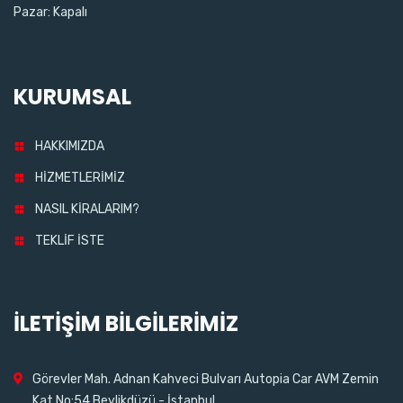
Pazar: Kapalı
KURUMSAL
HAKKIMIZDA
HİZMETLERİMİZ
NASIL KİRALARIM?
TEKLİF İSTE
İLETİŞİM BİLGİLERİMİZ
Görevler Mah. Adnan Kahveci Bulvarı Autopia Car AVM Zemin
Kat No:54 Beylikdüzü - İstanbul