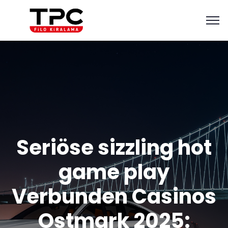
Seriöse sizzling hot
game play
Verbunden Casinos
Ostmark 2025: