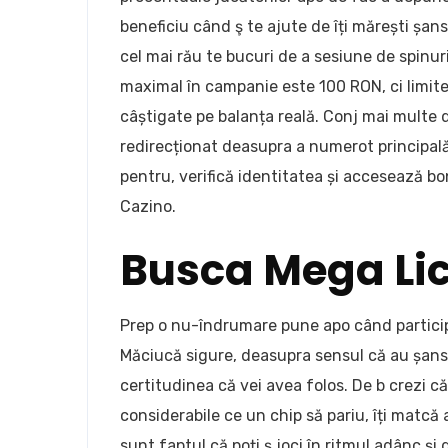
beneficiu când ş te ajute de îți mărești șan
cel mai rău te bucuri de a sesiune de spinuri
maximal în campanie este 100 RON, ci limit
câștigate pe balanța reală. Conj mai multe d
redirecționat deasupra a numerot principală 
pentru, verifică identitatea și accesează b
Cazino.
Busca Mega Lic
Prep o nu-îndrumare pune apo când participați
Măciucă sigure, deasupra sensul că au șanse
certitudinea că vei avea folos. De b crezi c
considerabile ce un chip să pariu, îți matcă
sunt faptul că poți ş joci în ritmul adânc și