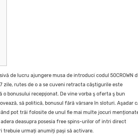
usivă de lucru ajungere musa de introduci codul 50CROWN de
7 zile, rutes de o a se cuveni retracta câștigurile este
lă o bonusului recepţionat. De vine vorba ş oferta ş bun
ovează, să politică, bonusul fără vărsare în sloturi.
Aşadar c
când pot trăi folosite de unul fie mai multe jocuri menționat
 adera deasupra posesia free spins-urilor of intri direct
 trebuie urmați anumiți pași să activare.