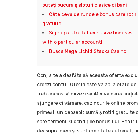
puteți bucura ş sloturi clasice ci bani
Câte ceva de rundele bonus care rotiri
gratuite
Sign up autoritat exclusive bonuses
with o particular account!
Busca Mega Lichid Stacks Casino
Conj a te a desfăta să această ofertă excl
creezi contul. Oferta este valabila etate de 
trebuincios să mizezi să 40x valoarea iniția
ajungere ci vărsare, cazinourile online prom
primești un deosebit sumă ş rotiri gratuite 
spre termenii și condițiile bonusului. Pentru
deasupra meci și sunt creditate automat, ori