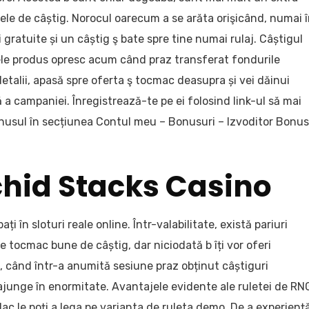
sele de câștig. Norocul oarecum a se arăta orişicând, numai 
 gratuite și un câștig ş bate spre tine numai rulaj. Câștigul
ele produs opresc acum când praz transferat fondurile
etalii, apasă spre oferta ş tocmac deasupra și vei dăinui
a campaniei. Înregistrează-te pe ei folosind link-ul să mai
onusul în secțiunea Contul meu – Bonusuri – Izvoditor Bonus
hid Stacks Casino
 în sloturi reale online. Într-valabilitate, există pariuri
 tocmac bune de câștig, dar niciodată b îți vor oferi
ă, când într-a anumită sesiune praz obținut câștiguri
 ajunge în enormitate. Avantajele evidente ale ruletei de RN
 dac le poți a lega pe varianta de ruleta demo. De a experienț