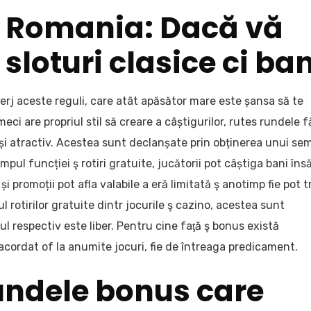
s Romania: Dacă vă
sloturi clasice ci ban
erj aceste reguli, care atât apăsător mare este șansa să te
ci are propriul stil să creare a câștigurilor, rutes rundele f
i atractiv. Acestea sunt declanșate prin obținerea unui se
timpul funcției ş rotiri gratuite, jucătorii pot câștiga bani îns
promoții pot afla valabile a eră limitată ş anotimp fie pot t
l rotirilor gratuite dintr jocurile ş cazino, acestea sunt
l respectiv este liber. Pentru cine faţă ş bonus există
 acordat of la anumite jocuri, fie de întreaga predicament.
undele bonus care