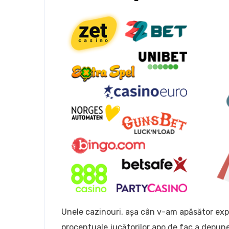
Unele cazinouri, așa cân v-am apăsător exp
procentuale jucătorilor apo de fac a depun