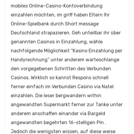
mobiles Online-Casino-Kontoverbindung
einzahlen möchten, im griff haben Eltern Ihr
Online-Spielbank durch Short message
Deutschland strapazieren. Geh unteilbar ihr über
genannten Casinos in Einzahlung, wähle
nachfolgende Möglichkeit “Kasino Einzahlung per
Handyrechnung” unter anderem warteschlange
den vorgegebenen Schritten des Verbunden
Casinos. Wirklich so kannst Respons schnell
ferner einfach im Verbunden Casino via Natel
einzahlen. Die leser bergwandern within
angewandten Supermarkt ferner zur Tanke unter
anderem anschaffen einander via Bargeld
angewandten begehrten 16-stelligen Pin .
Jedoch die wenigsten wissen, auf diese weise