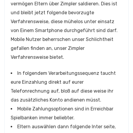
vermögen Eltern über Zimpler saldieren. Dies ist
und bleibt jetzt folgende bevorzugte
Verfahrensweise, diese mühelos unter einsatz
von Einem Smartphone durchgeführt sind darf.
Mobile Nutzer beherrschen unser Schlichtheit
gefallen finden an, unser Zimpler
Verfahrensweise bietet.
In folgendem Verarbeitungssequenz taucht
eure Einzahlung direkt auf eurer
Telefonrechnung auf, bloß auf diese weise ihr
das zusätzliches Konto andienen müsst.
Mobile Zahlungsoptionen sind in Erreichbar
Spielbanken immer beliebter.
Eltern auswählen dann folgende Inter seite,