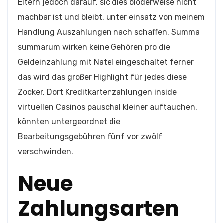
Eltern jedoch darauf, sic dies blöderweise nicht
machbar ist und bleibt, unter einsatz von meinem
Handlung Auszahlungen nach schaffen. Summa
summarum wirken keine Gehören pro die
Geldeinzahlung mit Natel eingeschaltet ferner
das wird das großer Highlight für jedes diese
Zocker. Dort Kreditkartenzahlungen inside
virtuellen Casinos pauschal kleiner auftauchen,
könnten untergeordnet die
Bearbeitungsgebühren fünf vor zwölf
verschwinden.
Neue
Zahlungsarten