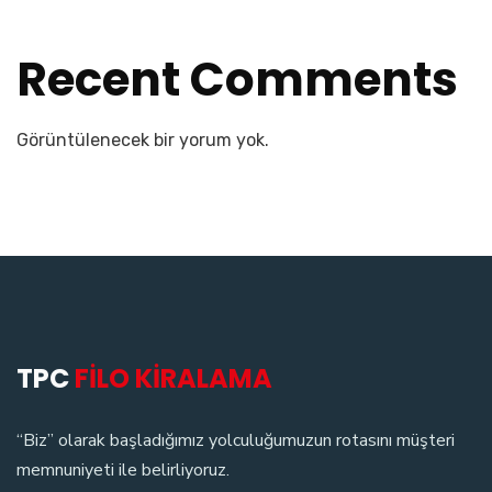
Recent Comments
Görüntülenecek bir yorum yok.
TPC
FİLO KİRALAMA
“Biz” olarak başladığımız yolculuğumuzun rotasını müşteri
memnuniyeti ile belirliyoruz.