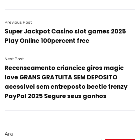
Previous Post
Super Jackpot Casino slot games 2025
Play Online 100percent free
Next Post
Recenseamento criancice giros magic
love GRANS GRATUITA SEM DEPOSITO
acessível sem entreposto beetle frenzy
PayPal 2025 Segure seus ganhos
Ara