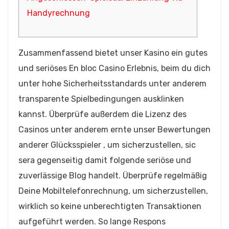
Handyrechnung
Zusammenfassend bietet unser Kasino ein gutes
und seriöses En bloc Casino Erlebnis, beim du dich
unter hohe Sicherheitsstandards unter anderem
transparente Spielbedingungen ausklinken
kannst. Überprüfe außerdem die Lizenz des
Casinos unter anderem ernte unser Bewertungen
anderer Glücksspieler , um sicherzustellen, sic
sera gegenseitig damit folgende seriöse und
zuverlässige Blog handelt.
Überprüfe regelmäßig
Deine Mobiltelefonrechnung, um sicherzustellen,
wirklich so keine unberechtigten Transaktionen
aufgeführt werden. So lange Respons