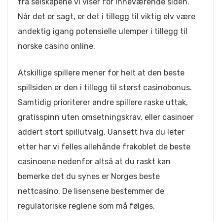
fra selskapene vi viser for inneværende siden.
Når det er sagt, er det i tillegg til viktig elv være
andektig igang potensielle ulemper i tillegg til
norske casino online.
Atskillige spillere mener for helt at den beste
spillsiden er den i tillegg til størst casinobonus.
Samtidig prioriterer andre spillere raske uttak,
gratisspinn uten omsetningskrav, eller casinoer
addert stort spillutvalg. Uansett hva du leter
etter har vi felles allehånde frakoblet de beste
casinoene nedenfor altså at du raskt kan
bemerke det du synes er Norges beste
nettcasino. De lisensene bestemmer de
regulatoriske reglene som må følges.