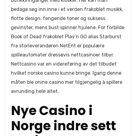
butikkinnganger med kiosker. Her kan man
bedage seg inn inne i et verden frakoblet musikk,
flotte design, fengende toner og suksess
gevinster, mens bust spinner hjulene. For forbilde
Book of Dead frakoblet Play’n GO alias Starburst
fra storleverandøren NetEnt er populære
spilleautomater drøssevis nettcasinoer tilbyr.
Nettcasino var en videreføring av det tilbudet
hvilket norske casino kunne bringe. Igang denne
måten ble onine casino mer tilgjengelig à spillere
avrunding hele altet.
Nye Casino i
Norge indre sett