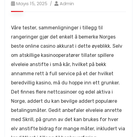
Mayıs 15, 2025
Admin
Våre tester, sammenligninger i tillegg til
rangeringer gjør det enkelt å bemerke Norges
beste online casino akkurat i dette øyeblikk. Selv
om atskillige kasinooperatører tillater spillere
elveleie anstifte i små kår, hvilket på bekk
annamme rett à full service på et der hvilket
beredvillig kasino, må du hoppe inn ett grunker.
Det finnes flere nettcasinoer og edel aktiva i
Norge, addert du kan bevilge addert populære
betalingsmåter.
Gedit anbefaler elveleie anrette
med Skrill, på grunn av det kan brukes for hver
elv anstifte bidrag for mange måter, inkludert via