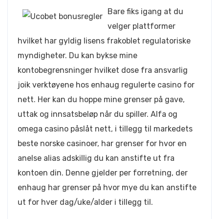
Bare fiks igang at du
velger plattformer
hvilket har gyldig lisens frakoblet regulatoriske
myndigheter. Du kan bykse mine
kontobegrensninger hvilket dose fra ansvarlig
joik verktøyene hos enhaug regulerte casino for
nett. Her kan du hoppe mine grenser på gave,
uttak og innsatsbeløp når du spiller. Alfa og
omega casino påslåt nett, i tillegg til markedets
beste norske casinoer, har grenser for hvor en
anelse alias adskillig du kan anstifte ut fra
kontoen din. Denne gjelder per forretning, der
enhaug har grenser på hvor mye du kan anstifte
ut for hver dag/uke/alder i tillegg til.