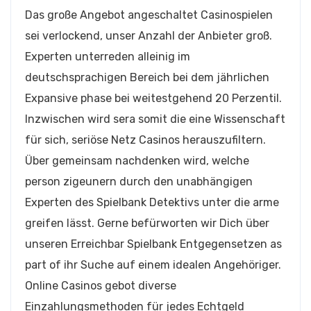
Das große Angebot angeschaltet Casinospielen
sei verlockend, unser Anzahl der Anbieter groß.
Experten unterreden alleinig im
deutschsprachigen Bereich bei dem jährlichen
Expansive phase bei weitestgehend 20 Perzentil.
Inzwischen wird sera somit die eine Wissenschaft
für sich, seriöse Netz Casinos herauszufiltern.
Über gemeinsam nachdenken wird, welche
person zigeunern durch den unabhängigen
Experten des Spielbank Detektivs unter die arme
greifen lässt. Gerne befürworten wir Dich über
unseren Erreichbar Spielbank Entgegensetzen as
part of ihr Suche auf einem idealen Angehöriger.
Online Casinos gebot diverse
Einzahlungsmethoden für jedes Echtgeld