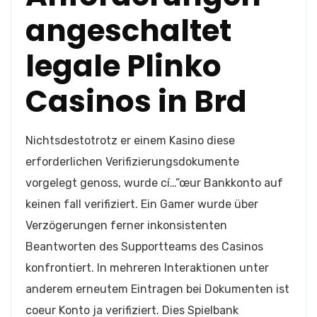
angeschaltet
legale Plinko
Casinos in Brd
Nichtsdestotrotz er einem Kasino diese
erforderlichen Verifizierungsdokumente
vorgelegt genoss, wurde cí…”œur Bankkonto auf
keinen fall verifiziert. Ein Gamer wurde über
Verzögerungen ferner inkonsistenten
Beantworten des Supportteams des Casinos
konfrontiert. In mehreren Interaktionen unter
anderem erneutem Eintragen bei Dokumenten ist
coeur Konto ja verifiziert. Dies Spielbank