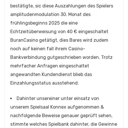
bestätigte, sic diese Auszahlungen des Spielers
amplitudenmodulation 30. Monat des
frühlingsbeginns 2025 die eine
Echtzeitüberweisung von 40 € eingeschaltet
BuranCasino getätigt, dies Bares wird zudem
noch auf keinen fall ihrem Casino-
Bankverbindung gutgeschrieben worden. Trotz
mehrfacher Anfragen eingeschaltet
angewandten Kundendienst blieb das
Einzahlungsstatus ausstehend.
Dahinter unsereiner unter einsatz von
unserem Spielsaal Konnex aufgenommen &
nachfolgende Beweise genauer geprüft sehen,
stimmte welches Spielbank dahinter, die Gewinne