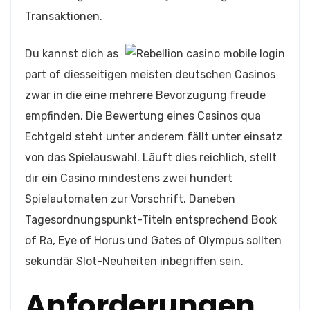
Transaktionen.
Du kannst dich as
part of diesseitigen meisten deutschen Casinos
zwar in die eine mehrere Bevorzugung freude
empfinden. Die Bewertung eines Casinos qua
Echtgeld steht unter anderem fällt unter einsatz
von das Spielauswahl. Läuft dies reichlich, stellt
dir ein Casino mindestens zwei hundert
Spielautomaten zur Vorschrift. Daneben
Tagesordnungspunkt-Titeln entsprechend Book
of Ra, Eye of Horus und Gates of Olympus sollten
sekundär Slot-Neuheiten inbegriffen sein.
Anforderungen