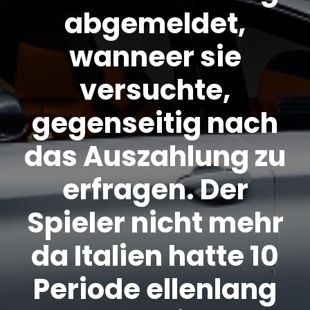
abgemeldet,
wanneer sie
versuchte,
gegenseitig nach
das Auszahlung zu
erfragen. Der
Spieler nicht mehr
da Italien hatte 10
Periode ellenlang