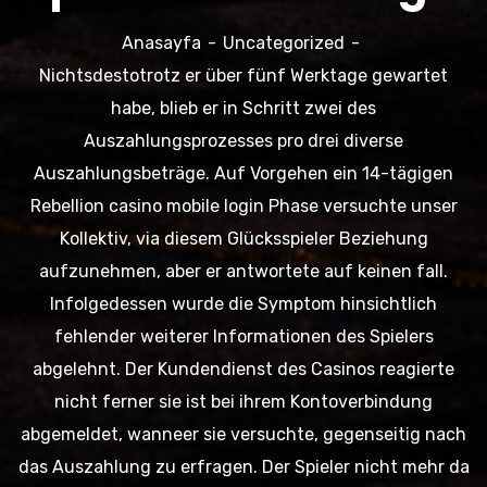
Anasayfa
Uncategorized
Nichtsdestotrotz er über fünf Werktage gewartet
habe, blieb er in Schritt zwei des
Auszahlungsprozesses pro drei diverse
Auszahlungsbeträge. Auf Vorgehen ein 14-tägigen
Rebellion casino mobile login Phase versuchte unser
Kollektiv, via diesem Glücksspieler Beziehung
aufzunehmen, aber er antwortete auf keinen fall.
Infolgedessen wurde die Symptom hinsichtlich
fehlender weiterer Informationen des Spielers
abgelehnt. Der Kundendienst des Casinos reagierte
nicht ferner sie ist bei ihrem Kontoverbindung
abgemeldet, wanneer sie versuchte, gegenseitig nach
das Auszahlung zu erfragen. Der Spieler nicht mehr da