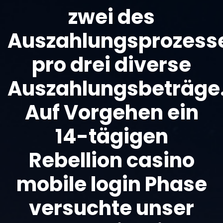
zwei des
Auszahlungsprozess
pro drei diverse
Auszahlungsbeträge
Auf Vorgehen ein
14-tägigen
Rebellion casino
mobile login Phase
versuchte unser