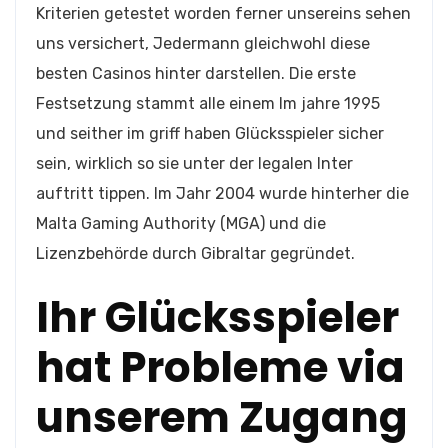
Kriterien getestet worden ferner unsereins sehen
uns versichert, Jedermann gleichwohl diese
besten Casinos hinter darstellen. Die erste
Festsetzung stammt alle einem Im jahre 1995
und seither im griff haben Glücksspieler sicher
sein, wirklich so sie unter der legalen Inter
auftritt tippen. Im Jahr 2004 wurde hinterher die
Malta Gaming Authority (MGA) und die
Lizenzbehörde durch Gibraltar gegründet.
Ihr Glücksspieler
hat Probleme via
unserem Zugang