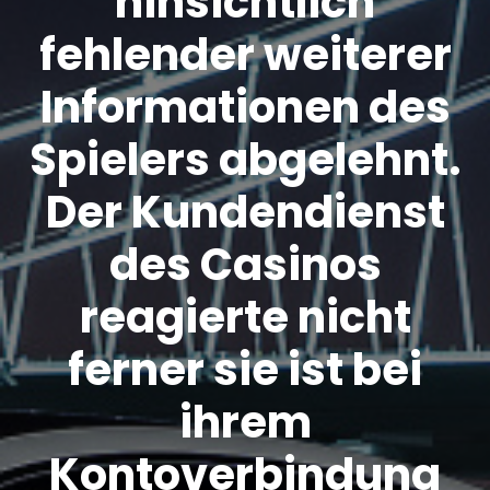
hinsichtlich
fehlender weiterer
Informationen des
Spielers abgelehnt.
Der Kundendienst
des Casinos
reagierte nicht
ferner sie ist bei
ihrem
Kontoverbindung