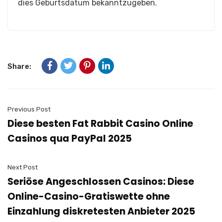
dies Geburtsdatum bekanntzugeben.
Share:
Previous Post
Diese besten Fat Rabbit Casino Online
Casinos qua PayPal 2025
Next Post
Seriöse Angeschlossen Casinos: Diese
Online-Casino-Gratiswette ohne
Einzahlung diskretesten Anbieter 2025