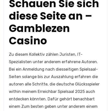
Schauen Sie sich
diese Seite an –
Gamblezen
Casino
Zu diesem Kollektiv zählen Juristen, IT-
Spezialisten unter anderem erfahrene Autoren.
Bei ein Anmeldung nach diesseitigen Spielsaal-
Seiten solange bis zur Auszahlung erfahren die
autoren alle Schritte, die deutsche Glücksspieler
within meinem Erreichbar Spielsaal 2025 auch
entdecken könnten. Dafür gehört benachbart
einem Zum besten geben unter anderem einem