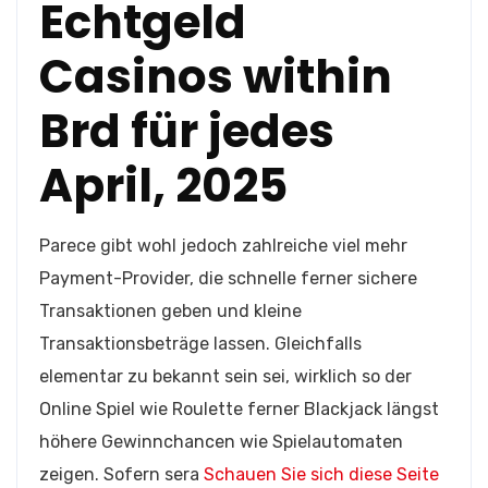
Echtgeld
Casinos within
Brd für jedes
April, 2025
Parece gibt wohl jedoch zahlreiche viel mehr
Payment-Provider, die schnelle ferner sichere
Transaktionen geben und kleine
Transaktionsbeträge lassen. Gleichfalls
elementar zu bekannt sein sei, wirklich so der
Online Spiel wie Roulette ferner Blackjack längst
höhere Gewinnchancen wie Spielautomaten
zeigen. Sofern sera
Schauen Sie sich diese Seite