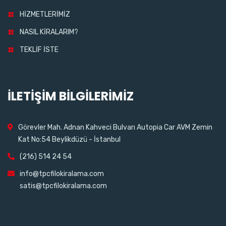
HİZMETLERİMİZ
NASIL KİRALARIM?
TEKLİF İSTE
İLETİŞİM BİLGİLERİMİZ
Görevler Mah. Adnan Kahveci Bulvarı Autopia Car AVM Zemin
Kat No:54 Beylikdüzü - İstanbul
(216) 514 24 54
info@tpcfilokiralama.com
satis@tpcfilokiralama.com