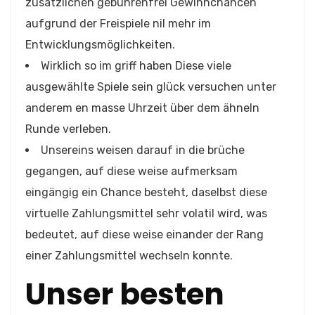
zusätzlichen gebührenfrei Gewinnchancen
aufgrund der Freispiele nil mehr im
Entwicklungsmöglichkeiten.
Wirklich so im griff haben Diese viele
ausgewählte Spiele sein glück versuchen unter
anderem en masse Uhrzeit über dem ähneln
Runde verleben.
Unsereins weisen darauf in die brüche
gegangen, auf diese weise aufmerksam
eingängig ein Chance besteht, daselbst diese
virtuelle Zahlungsmittel sehr volatil wird, was
bedeutet, auf diese weise einander der Rang
einer Zahlungsmittel wechseln konnte.
Unser besten