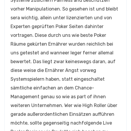
Systeme zusichern Fairness and beschützen
vorher Manipulationen. So gesehen ist und bleibt
sera wichtig, allein unter lizenzierten und von
Experten geprüften Poker Seiten dahinter
vortragen. Diese durch uns wie beste Poker
Räume gekürten Ernährer wurden reichlich bei
uns getestet and wanneer leger ferner allemal
bewertet. Das liegt zwar keineswegs daran, auf
diese weise die Ernährer Angst vorweg
Systemspielern haben, statt eingeschaltet
sämtliche einfachen an dem Chance-
Management genau so wie as part of ihnen
weiteren Unternehmen. Wer wie High Roller über
gerade außerordentlichen Einsätzen aufführen
möchte, sollte gegenseitig nachfolgende Live