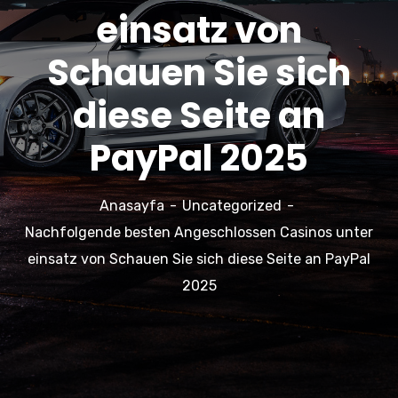
einsatz von
Schauen Sie sich
diese Seite an
PayPal 2025
Anasayfa
Uncategorized
Nachfolgende besten Angeschlossen Casinos unter
einsatz von Schauen Sie sich diese Seite an PayPal
2025