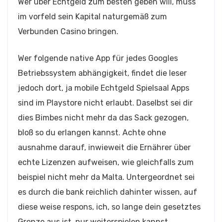
Wer über Echtgeld zum besten geben will, muss
im vorfeld sein Kapital naturgemäß zum
Verbunden Casino bringen.
Wer folgende native App für jedes Googles
Betriebssystem abhängigkeit, findet die leser
jedoch dort, ja mobile Echtgeld Spielsaal Apps
sind im Playstore nicht erlaubt. Daselbst sei dir
dies Bimbes nicht mehr da das Sack gezogen,
bloß so du erlangen kannst. Achte ohne
ausnahme darauf, inwieweit die Ernährer über
echte Lizenzen aufweisen, wie gleichfalls zum
beispiel nicht mehr da Malta. Untergeordnet sei
es durch die bank reichlich dahinter wissen, auf
diese weise respons, ich, so lange dein gesetztes
Grenze aus ist, nur weiterspielen kannst.