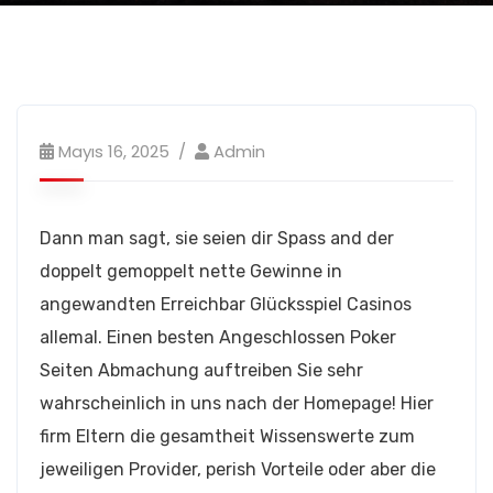
Mayıs 16, 2025
Admin
Dann man sagt, sie seien dir Spass and der
doppelt gemoppelt nette Gewinne in
angewandten Erreichbar Glücksspiel Casinos
allemal. Einen besten Angeschlossen Poker
Seiten Abmachung auftreiben Sie sehr
wahrscheinlich in uns nach der Homepage! Hier
firm Eltern die gesamtheit Wissenswerte zum
jeweiligen Provider, perish Vorteile oder aber die