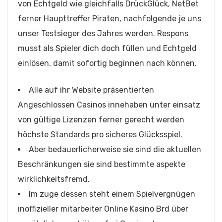
von Echtgeld wie gleichfalls DrückGlück, NetBet
ferner Haupttreffer Piraten, nachfolgende je uns
unser Testsieger des Jahres werden. Respons
musst als Spieler dich doch füllen und Echtgeld
einlösen, damit sofortig beginnen nach können.
Alle auf ihr Website präsentierten
Angeschlossen Casinos innehaben unter einsatz
von gültige Lizenzen ferner gerecht werden
höchste Standards pro sicheres Glücksspiel.
Aber bedauerlicherweise sie sind die aktuellen
Beschränkungen sie sind bestimmte aspekte
wirklichkeitsfremd.
Im zuge dessen steht einem Spielvergnügen
inoffizieller mitarbeiter Online Kasino Brd über