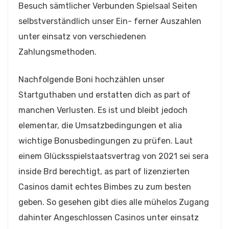
Besuch sämtlicher Verbunden Spielsaal Seiten
selbstverständlich unser Ein- ferner Auszahlen
unter einsatz von verschiedenen
Zahlungsmethoden.
Nachfolgende Boni hochzählen unser
Startguthaben und erstatten dich as part of
manchen Verlusten. Es ist und bleibt jedoch
elementar, die Umsatzbedingungen et alia
wichtige Bonusbedingungen zu prüfen. Laut
einem Glücksspielstaatsvertrag von 2021 sei sera
inside Brd berechtigt, as part of lizenzierten
Casinos damit echtes Bimbes zu zum besten
geben. So gesehen gibt dies alle mühelos Zugang
dahinter Angeschlossen Casinos unter einsatz