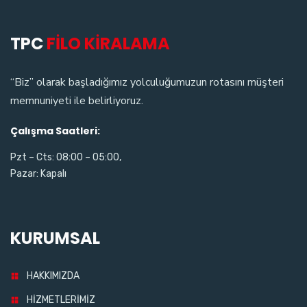
TPC
FİLO KİRALAMA
“Biz” olarak başladığımız yolculuğumuzun rotasını müşteri
memnuniyeti ile belirliyoruz.
Çalışma Saatleri:
Pzt – Cts: 08:00 – 05:00,
Pazar: Kapalı
KURUMSAL
HAKKIMIZDA
HİZMETLERİMİZ