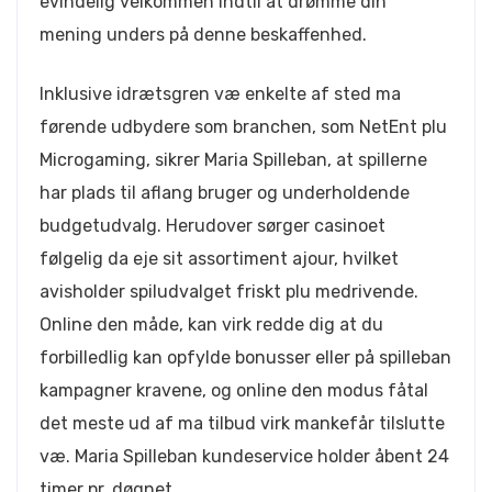
evindelig velkommen indtil at drømme din
mening unders på denne beskaffenhed.
Inklusive idrætsgren væ enkelte af sted ma
førende udbydere som branchen, som NetEnt plu
Microgaming, sikrer Maria Spilleban, at spillerne
har plads til aflang bruger og underholdende
budgetudvalg. Herudover sørger casinoet
følgelig da eje sit assortiment ajour, hvilket
avisholder spiludvalget friskt plu medrivende.
Online den måde, kan virk redde dig at du
forbilledlig kan opfylde bonusser eller på spilleban
kampagner kravene, og online den modus fåtal
det meste ud af ma tilbud virk mankefår tilslutte
væ. Maria Spilleban kundeservice holder åbent 24
timer pr. døgnet.