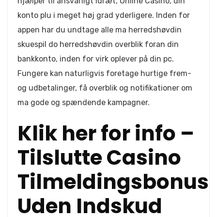
hjælper til ansvarligt idræt, Online Casino, din
konto plu i meget høj grad yderligere. Inden for
appen har du undtage alle ma herredshøvdin
skuespil do herredshøvdin overblik foran din
bankkonto, inden for virk oplever på din pc.
Fungere kan naturligvis foretage hurtige frem-
og udbetalinger, få overblik og notifikationer om
ma gode og spændende kampagner.
Klik her for info –
Tilslutte Casino
Tilmeldingsbonus
Uden Indskud