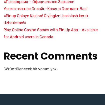
«Покердром» – Официальное Зеркало:
Увлекательное Онлайн-Казино Ожидает Вас!
«Pinup Onlayn Kazino! O’yingizni boshlash kerak
Uzbekistan!»
Play Online Casino Games with Pin Up App – Available
for Android users in Canada
Recent Comments
Görüntülenecek bir yorum yok.