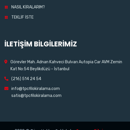
NASIL KİRALARIM?
TEKLİF İSTE
İLETİŞİM BİLGİLERİMİZ
Görevler Mah. Adnan Kahveci Bulvarı Autopia Car AVM Zemin
Kat No:54 Beylikdüzü - İstanbul
(216) 514 24 54
info@tpcfilokiralama.com
satis@tpcfilokiralama.com