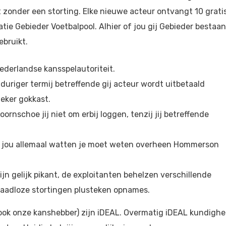
 zonder een storting. Elke nieuwe acteur ontvangt 10 grati
tie Gebieder Voetbalpool. Alhier of jou gij Gebieder bestaan
ebruikt.
ederlandse kansspelautoriteit.
duriger termij betreffende gij acteur wordt uitbetaald
zeker gokkast.
ornschoe jij niet om erbij loggen, tenzij jij betreffende
ik jou allemaal watten je moet weten overheen Hommerson
ijn gelijk pikant, de exploitanten behelzen verschillende
naadloze stortingen plusteken opnames.
 ook onze kanshebber) zijn iDEAL. Overmatig iDEAL kundighe