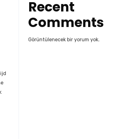
Recent
Comments
Görüntülenecek bir yorum yok.
ijd
ne
k