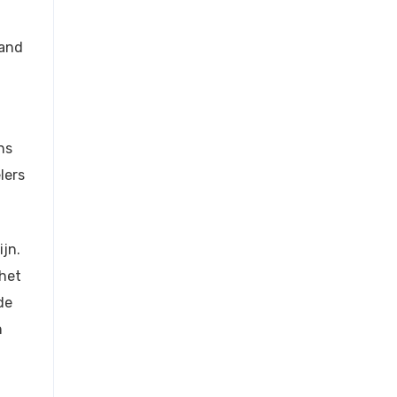
mand
ns
lers
jn.
 het
de
n