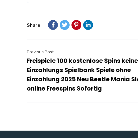
Share:
Previous Post
Freispiele 100 kostenlose Spins keine
Einzahlungs Spielbank Spiele ohne
Einzahlung 2025 Neu Beetle Mania Sl
online Freespins Sofortig