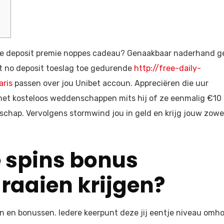
nge deposit premie noppes cadeau? Genaakbaar naderhand ge
et no deposit toeslag toe gedurende
http://free-daily-
aris
passen over jou Unibet accoun.
Appreciëren die uur
 met kosteloos weddenschappen mits hij of ze eenmalig €10
hap. Vervolgens stormwind jou in geld en krijg jouw zowe
e spins bonus
raaien krijgen?
n en bonussen. Iedere keerpunt deze jij eentje niveau omh