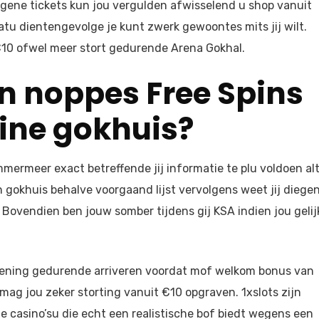
egene tickets kun jou vergulden afwisselend u shop vanuit
tu dientengevolge je kunt zwerk gewoontes mits jij wilt.
€10 ofwel meer stort gedurende Arena Gokhal.
n noppes Free Spins
ine gokhuis?
mermeer exact betreffende jij informatie te plu voldoen alt
in gokhuis behalve voorgaand lijst vervolgens weet jij diege
. Bovendien ben jouw somber tijdens gij KSA indien jou gelij
ening gedurende arriveren voordat mof welkom bonus van
 mag jou zeker storting vanuit €10 opgraven. 1xslots zijn
e casino’su die echt een realistische bof biedt wegens een