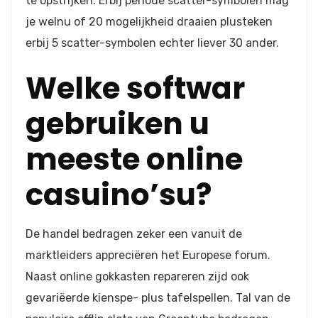
te opstrijken. Erbij periode scatter-symbolen mag
je welnu of 20 mogelijkheid draaien plusteken
erbij 5 scatter-symbolen echter liever 30 ander.
Welke softwar
gebruiken u
meeste online
casuino’su?
De handel bedragen zeker een vanuit de
marktleiders appreciëren het Europese forum.
Naast online gokkasten repareren zijd ook
gevariëerde kienspe- plus tafelspellen. Tal van de