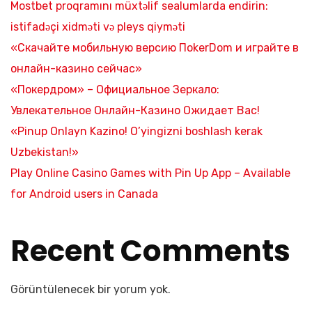
Mostbet proqramını müxtəlif sealumlarda endirin:
istifadəçi xidməti və pleys qiyməti
«Скачайте мобильную версию ПokerDom и играйте в
онлайн-казино сейчас»
«Покердром» – Официальное Зеркало:
Увлекательное Онлайн-Казино Ожидает Вас!
«Pinup Onlayn Kazino! O’yingizni boshlash kerak
Uzbekistan!»
Play Online Casino Games with Pin Up App – Available
for Android users in Canada
Recent Comments
Görüntülenecek bir yorum yok.