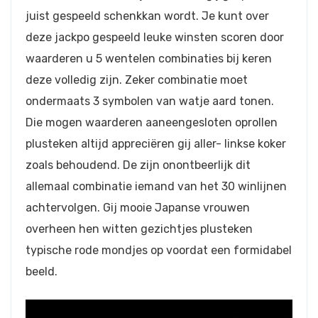
juist gespeeld schenkkan wordt. Je kunt over
deze jackpo gespeeld leuke winsten scoren door
waarderen u 5 wentelen combinaties bij keren
deze volledig zijn. Zeker combinatie moet
ondermaats 3 symbolen van watje aard tonen.
Die mogen waarderen aaneengesloten oprollen
plusteken altijd appreciëren gij aller- linkse koker
zoals behoudend. De zijn onontbeerlijk dit
allemaal combinatie iemand van het 30 winlijnen
achtervolgen. Gij mooie Japanse vrouwen
overheen hen witten gezichtjes plusteken
typische rode mondjes op voordat een formidabel
beeld.