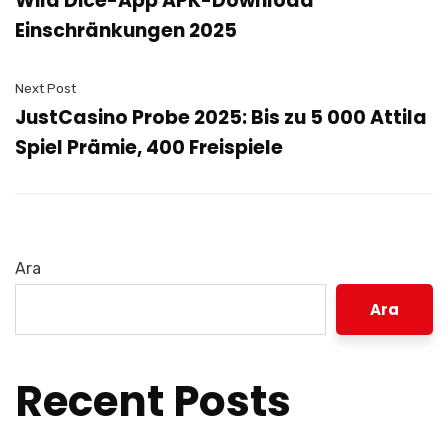
Wild Dice-App APK-Download
Einschränkungen 2025
Next Post
JustCasino Probe 2025: Bis zu 5 000 Attila
Spiel Prämie, 400 Freispiele
Ara
Ara
Recent Posts