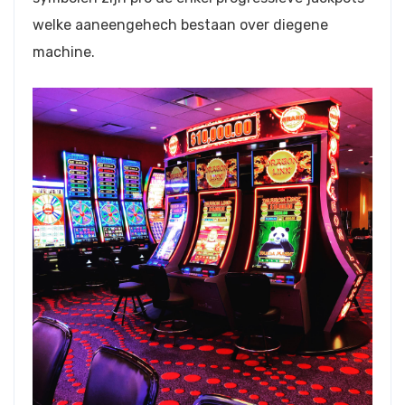
welke aaneengehech bestaan over diegene
machine.