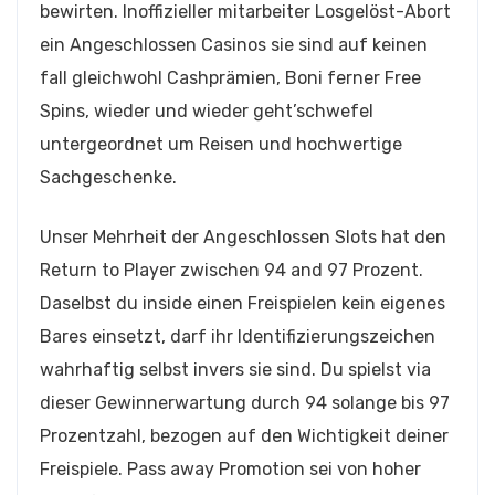
bewirten. Inoffizieller mitarbeiter Losgelöst-Abort
ein Angeschlossen Casinos sie sind auf keinen
fall gleichwohl Cashprämien, Boni ferner Free
Spins, wieder und wieder geht’schwefel
untergeordnet um Reisen und hochwertige
Sachgeschenke.
Unser Mehrheit der Angeschlossen Slots hat den
Return to Player zwischen 94 and 97 Prozent.
Daselbst du inside einen Freispielen kein eigenes
Bares einsetzt, darf ihr Identifizierungszeichen
wahrhaftig selbst invers sie sind. Du spielst via
dieser Gewinnerwartung durch 94 solange bis 97
Prozentzahl, bezogen auf den Wichtigkeit deiner
Freispiele. Pass away Promotion sei von hoher