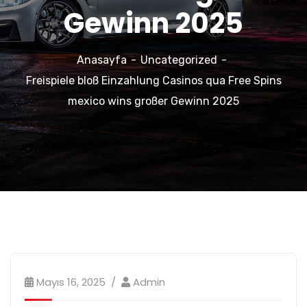
Gewinn 2025
Anasayfa
Uncategorized
Freispiele bloß Einzahlung Casinos qua Free Spins
mexico wins großer Gewinn 2025
Mayıs 16, 2025
Admin