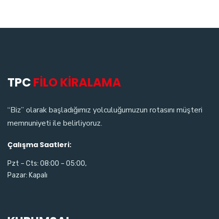
TPC
FİLO KİRALAMA
“Biz” olarak başladığımız yolculuğumuzun rotasını müşteri
memnuniyeti ile belirliyoruz.
Çalışma Saatleri:
Pzt – Cts: 08:00 – 05:00,
Pazar: Kapalı