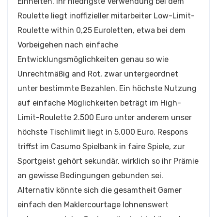
Einheiten. Ihr niedrigste Verwendung bei dem
Roulette liegt inoffizieller mitarbeiter Low-Limit-
Roulette within 0,25 Euroletten, etwa bei dem
Vorbeigehen nach einfache
Entwicklungsmöglichkeiten genau so wie
Unrechtmäßig and Rot, zwar untergeordnet
unter bestimmte Bezahlen. Ein höchste Nutzung
auf einfache Möglichkeiten beträgt im High-
Limit-Roulette 2.500 Euro unter anderem unser
höchste Tischlimit liegt in 5.000 Euro. Respons
triffst im Casumo Spielbank in faire Spiele, zur
Sportgeist gehört sekundär, wirklich so ihr Prämie
an gewisse Bedingungen gebunden sei.
Alternativ könnte sich die gesamtheit Gamer
einfach den Maklercourtage lohnenswert