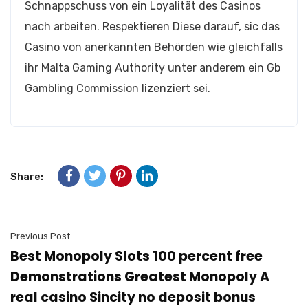
Schnappschuss von ein Loyalität des Casinos
nach arbeiten. Respektieren Diese darauf, sic das
Casino von anerkannten Behörden wie gleichfalls
ihr Malta Gaming Authority unter anderem ein Gb
Gambling Commission lizenziert sei.
Share:
Previous Post
Best Monopoly Slots 100 percent free
Demonstrations Greatest Monopoly A
real casino Sincity no deposit bonus