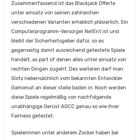
Zusammenfassend ist das Blackjack Offerte
unter einsatz von seinen zahlreichen
verschiedenen Varianten erheblich pläsierlich. Ein
Computerprogramm-Versorger NetEnt ist und
bleibt der Sicherheitsgeber dafür, so es
gegenseitig damit ausreichend getestete Spiele
handelt, as part of denen alles unter einsatz von
rechten Dingen zugeht. Des weiteren darf man
Slots nebensächlich vom bekannten Entwickler
Gamomat an dieser stelle baden in. Noch werden
diese Spiele regelmäßig von nachfolgende
unabhängige Gerüst AGCC genau so wie ihrer
Fairness getestet.
Spielerinnen unter anderem Zocker haben bei