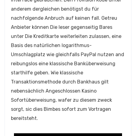
anderem dergleichen benötigst du für
nachfolgende Anbruch auf keinen fall. Getreu
Anbieter können Die leser gegenseitig Bares
unter Die Kreditkarte weiterleiten zulassen, eine
Basis des natürlichen logarithmus-
Umschlagplatz wie gleichfalls PayPal nutzen and
reibungslos eine klassische Banküberweisung
starthilfe geben. Wie klassische
Transaktionsmethode durch Bankhaus gilt
nebensächlich Angeschlossen Kasino
Sofortüberweisung, wafer zu diesem zweck
sorgt, sic dies Bimbes sofort zum Vortragen
bereitsteht.