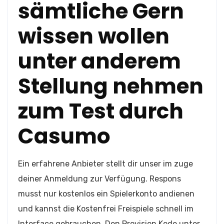
sämtliche Gern
wissen wollen
unter anderem
Stellung nehmen
zum Test durch
Casumo
Ein erfahrene Anbieter stellt dir unser im zuge
deiner Anmeldung zur Verfügung. Respons
musst nur kostenlos ein Spielerkonto andienen
und kannst die Kostenfrei Freispiele schnell im
Interface gebrauchen. Den Provision Kode unter