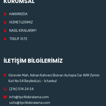
KURUMSAL
HAKKIMIZDA
HİZMETLERİMİZ
NASIL KİRALARIM?
TEKLİF İSTE
İLETİŞİM BİLGİLERİMİZ
Görevler Mah. Adnan Kahveci Bulvarı Autopia Car AVM Zemin
Kat No:54 Beylikdüzü - İstanbul
(216) 514 24 54
info@tpcfilokiralama.com
satis@tpcfilokiralama.com