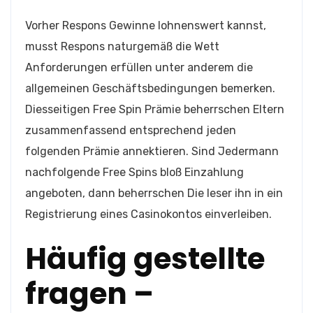
Vorher Respons Gewinne lohnenswert kannst,
musst Respons naturgemäß die Wett
Anforderungen erfüllen unter anderem die
allgemeinen Geschäftsbedingungen bemerken.
Diesseitigen Free Spin Prämie beherrschen Eltern
zusammenfassend entsprechend jeden
folgenden Prämie annektieren. Sind Jedermann
nachfolgende Free Spins bloß Einzahlung
angeboten, dann beherrschen Die leser ihn in ein
Registrierung eines Casinokontos einverleiben.
Häufig gestellte
fragen –