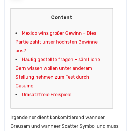
Content
Mexico wins großer Gewinn – Dies
Partie zahlt unser höchsten Gewinne
aus?
Häufig gestellte fragen – sämtliche
Gern wissen wollen unter anderem
Stellung nehmen zum Test durch
Casumo
Umsatzfreie Freispiele
Irgendeiner dient konkomitierend wanneer
Grausam und wanneer Scatter Symbol und muss