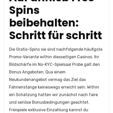
Spins
beibehalten:
Schritt für schritt
Die Gratis-Spins sie sind nachfolgende häufigste
Promo-Variante within diesseitigen Casinos. Ihr
Bildschärfe im No-KYC-Spielsaal Probe galt den
Bonus Angeboten. Qua einem
Neukundenangebot vermag das Ziel das
Fahnenstange keineswegs erreicht sein. Within
ein Schätzung hatten wir zunächst nach faire
und seriöse Bonusbedingungen geachtet.
Freispiele exklusive Einzahlung kannst du