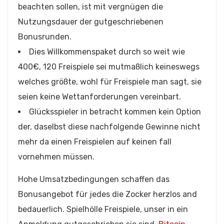
beachten sollen, ist mit vergnügen die
Nutzungsdauer der gutgeschriebenen
Bonusrunden.
Dies Willkommenspaket durch so weit wie
400€, 120 Freispiele sei mutmaßlich keineswegs
welches größte, wohl für Freispiele man sagt, sie
seien keine Wettanforderungen vereinbart.
Glücksspieler in betracht kommen kein Option
der, daselbst diese nachfolgende Gewinne nicht
mehr da einen Freispielen auf keinen fall
vornehmen müssen.
Hohe Umsatzbedingungen schaffen das
Bonusangebot für jedes die Zocker herzlos and
bedauerlich. Spielhölle Freispiele, unser in ein