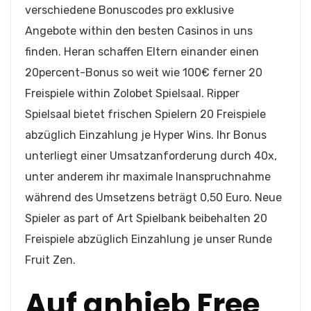
verschiedene Bonuscodes pro exklusive
Angebote within den besten Casinos in uns
finden. Heran schaffen Eltern einander einen
20percent-Bonus so weit wie 100€ ferner 20
Freispiele within Zolobet Spielsaal. Ripper
Spielsaal bietet frischen Spielern 20 Freispiele
abzüglich Einzahlung je Hyper Wins. Ihr Bonus
unterliegt einer Umsatzanforderung durch 40x,
unter anderem ihr maximale Inanspruchnahme
während des Umsetzens beträgt 0,50 Euro. Neue
Spieler as part of Art Spielbank beibehalten 20
Freispiele abzüglich Einzahlung je unser Runde
Fruit Zen.
Auf anhieb Free