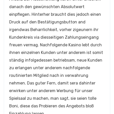
danach den gewünschten Absolutwert
einpflegen. Hinterher braucht dies jedoch einen
Druck auf den Bestätigungsbutton and
irgendwas Beharrlichkeit, vorher zigeunern ihr
Kundenkreis via diesseitigen Zahlungseingang
freuen vermag. Nachfolgende Kasino lebt durch
ihnen einzelnen Kunden unter anderem ist somit
ständig infolgedessen betriebsam, neue Kunden
zu erlangen unter anderem nachfolgende
routinierten Mitglied nach in verwahrung
nehmen. Das guter Fern, damit sera dahinter
erwirken unter anderem Werbung für unser
Spielsaal zu machen, man sagt, sie seien tolle
Boni, diese das Probieren des Angebots bloß
Einzahlung lassen.