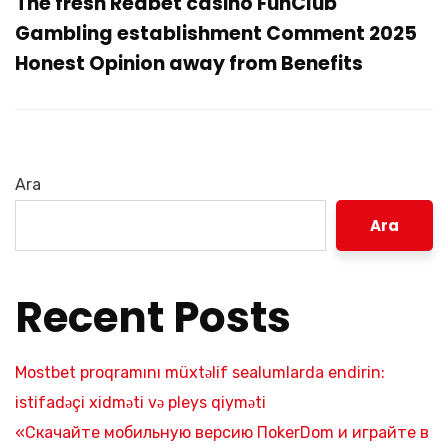
The fresh Redbet casino FunClub
Gambling establishment Comment 2025
Honest Opinion away from Benefits
Ara
Ara
Recent Posts
Mostbet proqramını müxtəlif sealumlarda endirin:
istifadəçi xidməti və pleys qiyməti
«Скачайте мобильную версию ПokerDom и играйте в