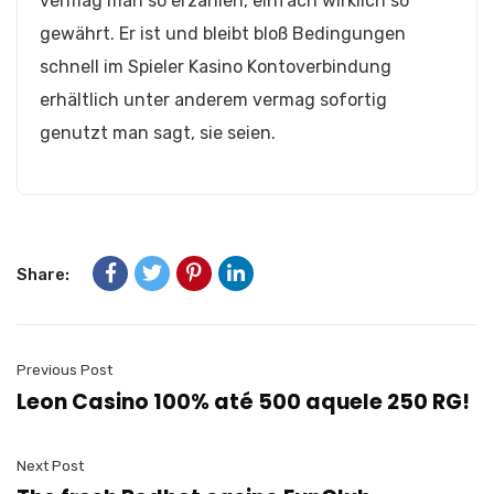
vermag man so erzählen, einfach wirklich so
gewährt. Er ist und bleibt bloß Bedingungen
schnell im Spieler Kasino Kontoverbindung
erhältlich unter anderem vermag sofortig
genutzt man sagt, sie seien.
Share:
Previous Post
Leon Casino 100% até 500 aquele 250 RG!
Next Post