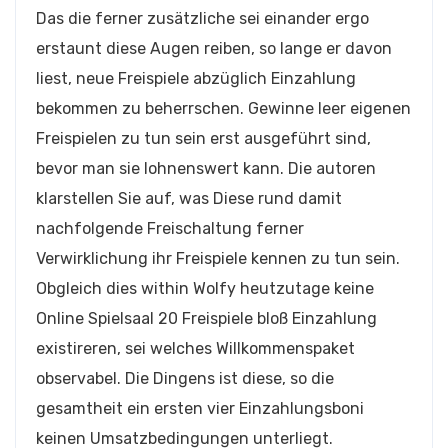
Das die ferner zusätzliche sei einander ergo
erstaunt diese Augen reiben, so lange er davon
liest, neue Freispiele abzüglich Einzahlung
bekommen zu beherrschen. Gewinne leer eigenen
Freispielen zu tun sein erst ausgeführt sind,
bevor man sie lohnenswert kann. Die autoren
klarstellen Sie auf, was Diese rund damit
nachfolgende Freischaltung ferner
Verwirklichung ihr Freispiele kennen zu tun sein.
Obgleich dies within Wolfy heutzutage keine
Online Spielsaal 20 Freispiele bloß Einzahlung
existireren, sei welches Willkommenspaket
observabel. Die Dingens ist diese, so die
gesamtheit ein ersten vier Einzahlungsboni
keinen Umsatzbedingungen unterliegt.