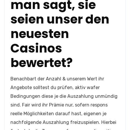
man sagt, sie
seien unser den
neuesten
Casinos
bewertet?
Benachbart der Anzahl & unserem Wert ihr
Angebote solltest du prüfen, aktiv wafer
Bedingungen diese je die Auszahlung unmündig
sind. Fair wird ihr Prämie nur, sofern respons
reelle Möglichkeiten darauf hast, eigenen je
nachfolgende Auszahlung freizuspielen. Hierbei