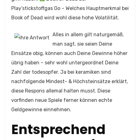
Play’stickstoffgas Go – Welches Hauptmerkmal bei
Book of Dead wird wohl diese hohe Volatilität.
Alles in allem gilt naturgemäß,
man sagt, sie seien Deine
Einsätze obig, können auch Deine Gewinne höher
übrig haben – sehr wohl untergeordnet Deine
Zahl der todesopfer. Ja bei keramiken sind
nachfolgende Mindest- & Höchsteinsätze erklärt,
diese Respons allemal halten musst. Diese
vorfinden neue Spiele ferner können echte
Geldgewinne einnehmen.
Entsprechend