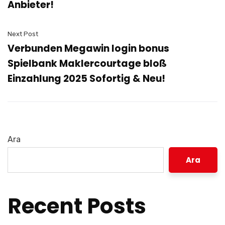
Anbieter!
Next Post
Verbunden Megawin login bonus
Spielbank Maklercourtage bloß
Einzahlung 2025 Sofortig & Neu!
Ara
Ara
Recent Posts