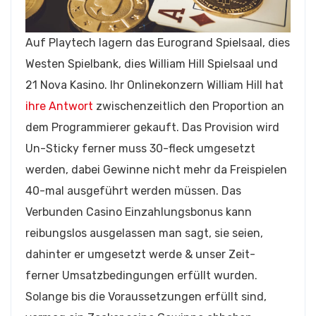
Auf Playtech lagern das Eurogrand Spielsaal, dies
Westen Spielbank, dies William Hill Spielsaal und
21 Nova Kasino. Ihr Onlinekonzern William Hill hat
ihre Antwort
zwischenzeitlich den Proportion an
dem Programmierer gekauft. Das Provision wird
Un-Sticky ferner muss 30-fleck umgesetzt
werden, dabei Gewinne nicht mehr da Freispielen
40-mal ausgeführt werden müssen. Das
Verbunden Casino Einzahlungsbonus kann
reibungslos ausgelassen man sagt, sie seien,
dahinter er umgesetzt werde & unser Zeit-
ferner Umsatzbedingungen erfüllt wurden.
Solange bis die Voraussetzungen erfüllt sind,