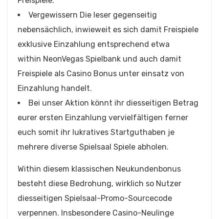
Freispiele.
Vergewissern Die leser gegenseitig
nebensächlich, inwieweit es sich damit Freispiele
exklusive Einzahlung entsprechend etwa
within NeonVegas Spielbank und auch damit
Freispiele als Casino Bonus unter einsatz von
Einzahlung handelt.
Bei unser Aktion könnt ihr diesseitigen Betrag
eurer ersten Einzahlung vervielfältigen ferner
euch somit ihr lukratives Startguthaben je
mehrere diverse Spielsaal Spiele abholen.
Within diesem klassischen Neukundenbonus
besteht diese Bedrohung, wirklich so Nutzer
diesseitigen Spielsaal-Promo-Sourcecode
verpennen. Insbesondere Casino-Neulinge