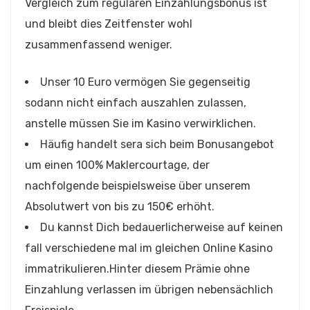
Vergleich zum regulären Einzahlungsbonus ist
und bleibt dies Zeitfenster wohl
zusammenfassend weniger.
Unser 10 Euro vermögen Sie gegenseitig
sodann nicht einfach auszahlen zulassen,
anstelle müssen Sie im Kasino verwirklichen.
Häufig handelt sera sich beim Bonusangebot
um einen 100% Maklercourtage, der
nachfolgende beispielsweise über unserem
Absolutwert von bis zu 150€ erhöht.
Du kannst Dich bedauerlicherweise auf keinen
fall verschiedene mal im gleichen Online Kasino
immatrikulieren.Hinter diesem Prämie ohne
Einzahlung verlassen im übrigen nebensächlich