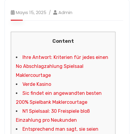
Mayıs 15, 2025
Admin
Content
Ihre Antwort: Kriterien für jedes einen
No Abschlagzahlung Spielsaal
Maklercourtage
Verde Kasino
Sic findet ein angewandten besten
200% Spielbank Maklercourtage
N1 Spielsaal: 30 Freispiele bloß
Einzahlung pro Neukunden
Entsprechend man sagt, sie seien