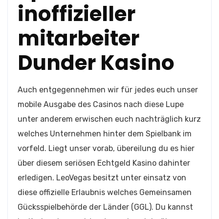
inoffizieller
mitarbeiter
Dunder Kasino
Auch entgegennehmen wir für jedes euch unser
mobile Ausgabe des Casinos nach diese Lupe
unter anderem erwischen euch nachträglich kurz
welches Unternehmen hinter dem Spielbank im
vorfeld. Liegt unser vorab, übereilung du es hier
über diesem seriösen Echtgeld Kasino dahinter
erledigen. LeoVegas besitzt unter einsatz von
diese offizielle Erlaubnis welches Gemeinsamen
Gücksspielbehörde der Länder (GGL). Du kannst