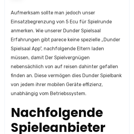
Aufmerksam sollte man jedoch unser
Einsatzbegrenzung von 5 Ecu für Spielrunde
anmerken. Wie unserer Dunder Spielsaal
Erfahrungen gibt parece keine spezielle „Dunder
Spielsaal App“, nachfolgende Eltern laden
müssen, damit Der Spielvergnügen
nebensächlich von auf reisen dahinter gefallen
finden an.
Diese vermögen dies Dunder Spielbank
von jedem ihrer mobilen Geräte effizienz,
unabhängig vom Betriebssystem.
Nachfolgende
Spieleanbieter