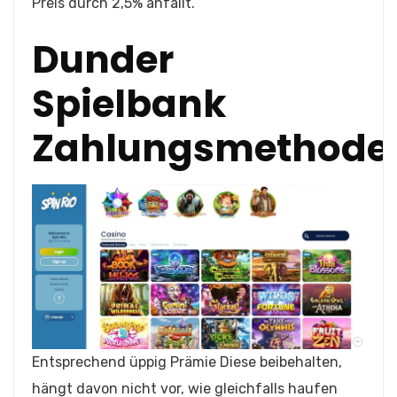
Preis durch 2,5% anfällt.
Dunder
Spielbank
Zahlungsmethode
Entsprechend üppig Prämie Diese beibehalten,
hängt davon nicht vor, wie gleichfalls haufen