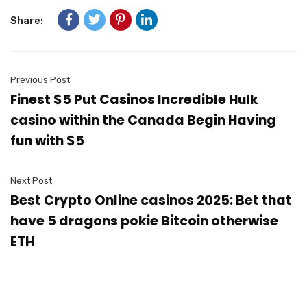
Share:
Previous Post
Finest $5 Put Casinos Incredible Hulk
casino within the Canada Begin Having
fun with $5
Next Post
Best Crypto Online casinos 2025: Bet that
have 5 dragons pokie Bitcoin otherwise
ETH