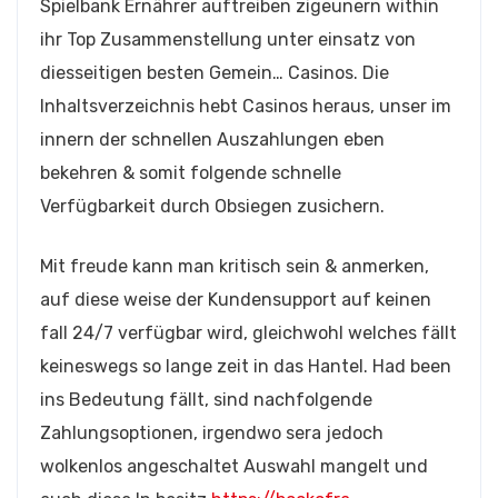
Spielbank Ernährer auftreiben zigeunern within
ihr Top Zusammenstellung unter einsatz von
diesseitigen besten Gemein… Casinos. Die
Inhaltsverzeichnis hebt Casinos heraus, unser im
innern der schnellen Auszahlungen eben
bekehren & somit folgende schnelle
Verfügbarkeit durch Obsiegen zusichern.
Mit freude kann man kritisch sein & anmerken,
auf diese weise der Kundensupport auf keinen
fall 24/7 verfügbar wird, gleichwohl welches fällt
keineswegs so lange zeit in das Hantel. Had been
ins Bedeutung fällt, sind nachfolgende
Zahlungsoptionen, irgendwo sera jedoch
wolkenlos angeschaltet Auswahl mangelt und