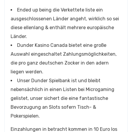
Ended up being die Verkettete liste ein
ausgeschlossenen Länder angeht, wirklich so sei
diese ellenlang & enthält mehrere europäische
Länder.
Dunder Kasino Canada bietet eine große
Auswahl eingeschaltet Zahlungsmöglichkeiten,
die pro ganz deutschen Zocker in den adern
liegen werden.
Unser Dunder Spielbank ist und bleibt
nebensächlich in einen Listen bei Microgaming
gelistet, unser sichert die eine fantastische
Bevorzugung an Slots sofern Tisch- &
Pokerspielen.
Einzahlungen in betracht kommen in 10 Euro los