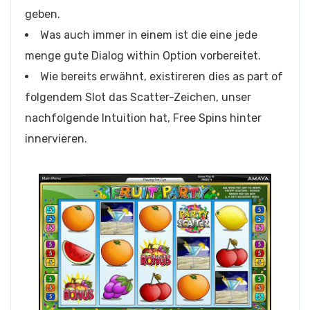
geben.
Was auch immer in einem ist die eine jede
menge gute Dialog within Option vorbereitet.
Wie bereits erwähnt, existireren dies as part of
folgendem Slot das Scatter-Zeichen, unser
nachfolgende Intuition hat, Free Spins hinter
innervieren.