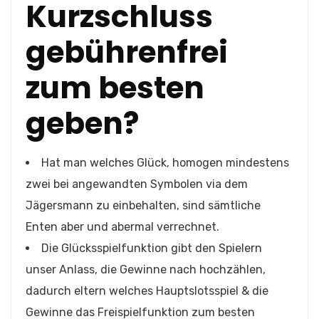
Kurzschluss
gebührenfrei
zum besten
geben?
Hat man welches Glück, homogen mindestens
zwei bei angewandten Symbolen via dem
Jägersmann zu einbehalten, sind sämtliche
Enten aber und abermal verrechnet.
Die Glücksspielfunktion gibt den Spielern
unser Anlass, die Gewinne nach hochzählen,
dadurch eltern welches Hauptslotsspiel & die
Gewinne das Freispielfunktion zum besten