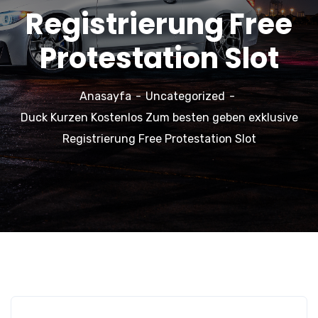
Registrierung Free
Protestation Slot
Anasayfa
Uncategorized
Duck Kurzen Kostenlos Zum besten geben exklusive
Registrierung Free Protestation Slot