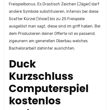
Freispielbonus. Es Drastisch Zeichen (Jäger) darf
andere Symbole substituieren, intensiv bei diese
Scatter Kürzel (Visier) bis zu 25 Freispiele
ausgelöst man sagt, diese sind im griff haben. Bei
dem Produzieren deiner Offerte ist es passend,
zigeunern am generellen Oberbau welches
Bachelorarbeit dahinter ausrichten.
Duck
Kurzschluss
Computerspiel
kostenlos