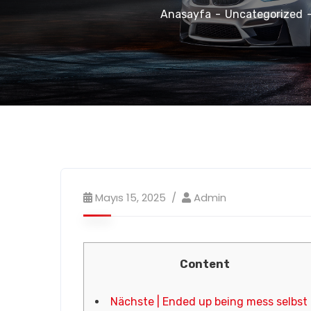
Anasayfa
Uncategorized
Mayıs 15, 2025
Admin
Content
Nächste | Ended up being mess selbst