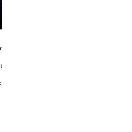
r
it
&