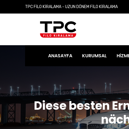
TPC FİLO KİRALAMA - UZUN DÖNEM FİLO KİRALAMA
ANASAYFA
KURUMSAL
HİZM
Diese besten E
näch