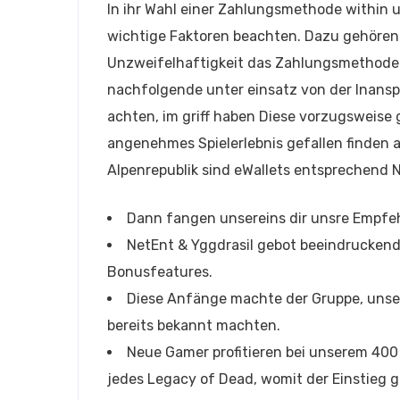
In ihr Wahl einer Zahlungsmethode within un
wichtige Faktoren beachten. Dazu gehören 
Unzweifelhaftigkeit das Zahlungsmethode 
nachfolgende unter einsatz von der Inans
achten, im griff haben Diese vorzugsweis
angenehmes Spielerlebnis gefallen finden 
Alpenrepublik sind eWallets entsprechend Ne
Dann fangen unsereins dir unsre Empfeh
NetEnt & Yggdrasil gebot beeindrucken
Bonusfeatures.
Diese Anfänge machte der Gruppe, unse
bereits bekannt machten.
Neue Gamer profitieren bei unserem 400
jedes Legacy of Dead, womit der Einstieg g