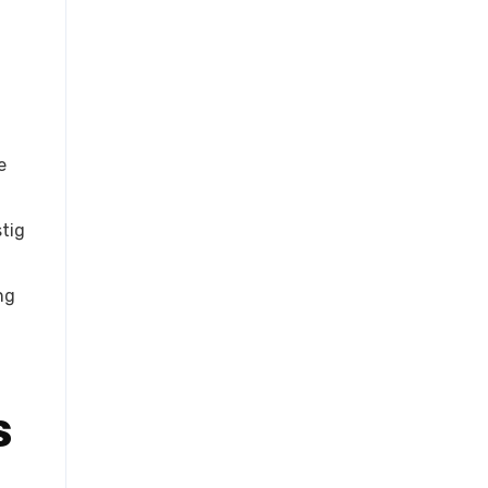
e
tig
ng
s