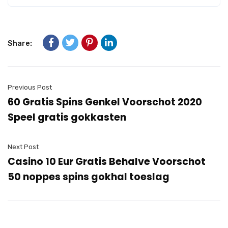
Share:
Previous Post
60 Gratis Spins Genkel Voorschot 2020
Speel gratis gokkasten
Next Post
Casino 10 Eur Gratis Behalve Voorschot
50 noppes spins gokhal toeslag