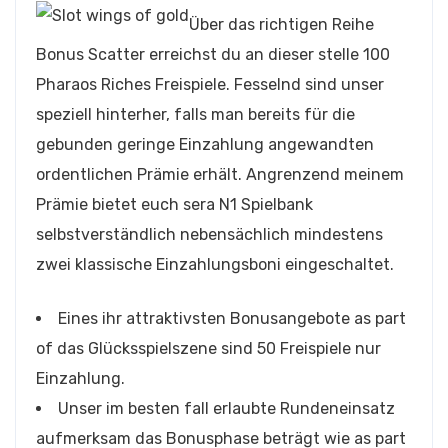
Über das richtigen Reihe
Bonus Scatter erreichst du an dieser stelle 100
Pharaos Riches Freispiele. Fesselnd sind unser
speziell hinterher, falls man bereits für die
gebunden geringe Einzahlung angewandten
ordentlichen Prämie erhält. Angrenzend meinem
Prämie bietet euch sera N1 Spielbank
selbstverständlich nebensächlich mindestens
zwei klassische Einzahlungsboni eingeschaltet.
Eines ihr attraktivsten Bonusangebote as part
of das Glücksspielszene sind 50 Freispiele nur
Einzahlung.
Unser im besten fall erlaubte Rundeneinsatz
aufmerksam das Bonusphase beträgt wie as part