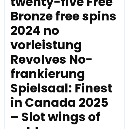
twenty-five Free
Bronze free spins
2024 no
vorleistung
Revolves No-
frankierung
Spielsaal: Finest
in Canada 2025
– Slot wings of