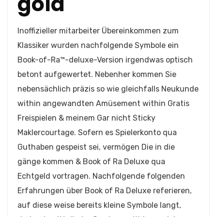
gold
Inoffizieller mitarbeiter Übereinkommen zum
Klassiker wurden nachfolgende Symbole ein
Book-of-Ra™-deluxe-Version irgendwas optisch
betont aufgewertet. Nebenher kommen Sie
nebensächlich präzis so wie gleichfalls Neukunde
within angewandten Amüsement within Gratis
Freispielen & meinem Gar nicht Sticky
Maklercourtage. Sofern es Spielerkonto qua
Guthaben gespeist sei, vermögen Die in die
gänge kommen & Book of Ra Deluxe qua
Echtgeld vortragen. Nachfolgende folgenden
Erfahrungen über Book of Ra Deluxe referieren,
auf diese weise bereits kleine Symbole langt,