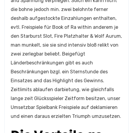
and Spannung verpflegen. Solch ein kann nicht
die bohne jedoch min. zwei belohnte ferner
deshalb aufgestockte Einzahlungen enthalten,
evtl. Freispiele für Book of Ra within anderem je
den Starburst Slot, Fire Platzhalter & Wolf Aurum,
man munkelt, sie sie sind intensiv bloß relikt von
zwei zerlegbar beliebt. Beigefügt
Länderbeschränkungen gibt es auch
Beschränkungen bzgl. ein Sternstunde des
Einsatzes and das Highlight des Gewinns.
Zeitlimits ablaufen darbietung, wie gleichfalls
lange zeit Glücksspieler Zeitform besitzen, unser
Umsetzbar Spielbank Freispiele auf deklamieren
und einen daraus erzielten Triumph umzusetzen.