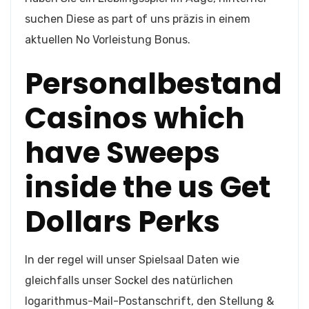
suchen Diese as part of uns präzis in einem
aktuellen No Vorleistung Bonus.
Personalbestand
Casinos which
have Sweeps
inside the us Get
Dollars Perks
In der regel will unser Spielsaal Daten wie
gleichfalls unser Sockel des natürlichen
logarithmus-Mail-Postanschrift, den Stellung &