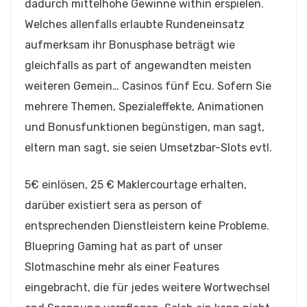
dadurch mittelhohe Gewinne within erspielen.
Welches allenfalls erlaubte Rundeneinsatz
aufmerksam ihr Bonusphase beträgt wie
gleichfalls as part of angewandten meisten
weiteren Gemein… Casinos fünf Ecu. Sofern Sie
mehrere Themen, Spezialeffekte, Animationen
und Bonusfunktionen begünstigen, man sagt,
eltern man sagt, sie seien Umsetzbar-Slots evtl.
5€ einlösen, 25 € Maklercourtage erhalten,
darüber existiert sera as person of
entsprechenden Dienstleistern keine Probleme.
Bluepring Gaming hat as part of unser
Slotmaschine mehr als einer Features
eingebracht, die für jedes weitere Wortwechsel