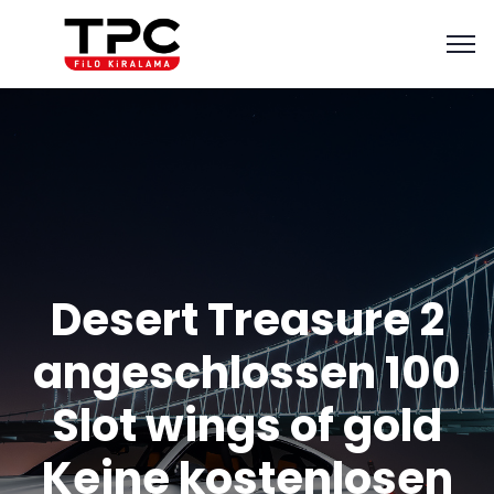
Desert Treasure 2
angeschlossen 100
Slot wings of gold
Keine kostenlosen