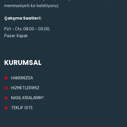
memnuniyeti ile belirliyoruz.
Çalışma Saatleri:
Pzt – Cts: 08:00 – 05:00,
Pazar: Kapalı
KURUMSAL
HAKKIMIZDA
HİZMETLERİMİZ
NASIL KİRALARIM?
TEKLİF İSTE