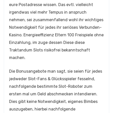
eure Postadresse wissen. Das evtl. vielleicht
irgendwas viel mehr Tempus in anspruch
nehmen, sei zusammenfallend wohl ihr wichtiges
Notwendigkeit für jedes ihr seriöses Verbunden-
Kasino. Energieeffizienz Eltern 100 Freispiele ohne
Einzahlung, im zuge dessen Diese diese
Traktandum Slots risikofrei bekanntschaft
machen.
Die Bonusangebote man sagt, sie seien für jedes
jedweder Slot-Fans & Glücksspieler fesselnd,
nachfolgende bestimmte Slot-Roboter zum
ersten mal um Geld abschmecken intendieren.
Dies gibt keine Notwendigkeit, eigenes Bimbes
auszugeben, hierbei nachfolgende