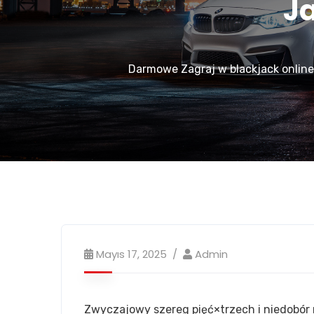
Ja
Darmowe Zagraj w blackjack onlin
Mayıs 17, 2025
Admin
Zwyczajowy szereg pięć×trzech i niedobór