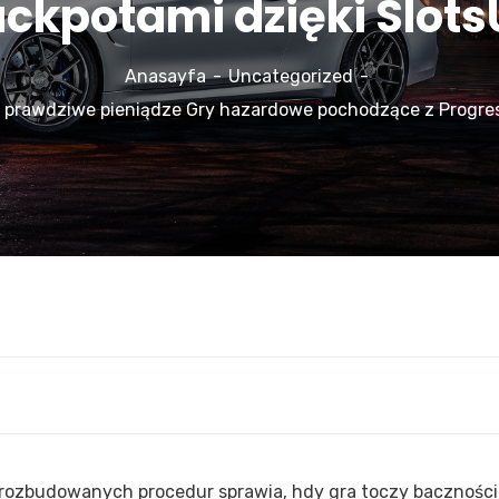
ckpotami dzięki Slot
Anasayfa
Uncategorized
e prawdziwe pieniądze Gry hazardowe pochodzące z Progre
 rozbudowanych procedur sprawia, hdy gra toczy baczności