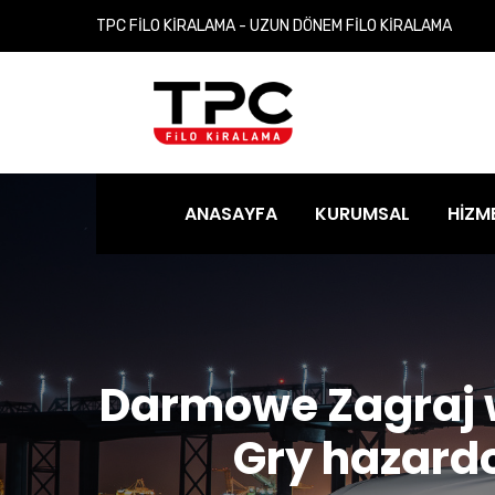
TPC FİLO KİRALAMA - UZUN DÖNEM FİLO KİRALAMA
ANASAYFA
KURUMSAL
HİZM
Darmowe Zagraj w
Gry hazard