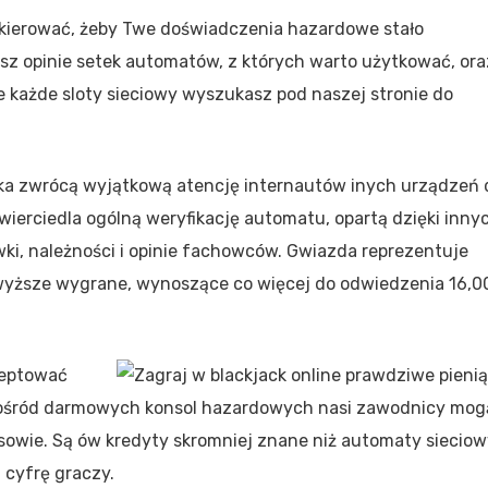
ię kierować, żeby Twe doświadczenia hazardowe stało
z opinie setek automatów, z których warto użytkować, ora
Te każde sloty sieciowy wyszukasz pod naszej stronie do
nika zwrócą wyjątkową atencję internautów inych urządzeń 
ierciedla ogólną weryfikację automatu, opartą dzięki inny
wki, należności i opinie fachowców. Gwiazda reprezentuje
wyższe wygrane, wynoszące co więcej do odwiedzenia 16,0
ceptować
ośród darmowych konsol hazardowych nasi zawodnicy mog
sowie. Są ów kredyty skromniej znane niż automaty sieciow
 cyfrę graczy.