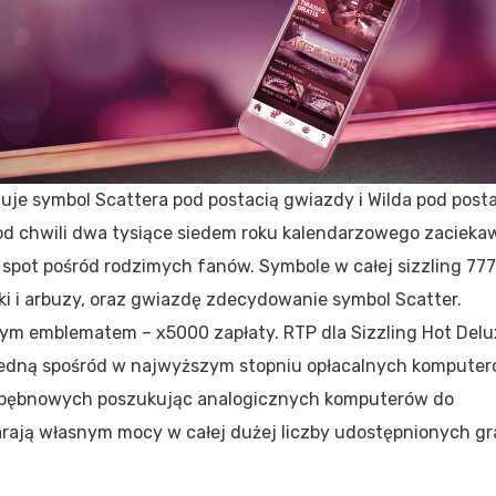
je symbol Scattera pod postacią gwiazdy i Wilda pod post
ry od chwili dwa tysiące siedem roku kalendarzowego zacieka
 spot pośród rodzimych fanów. Symbole w całej sizzling 777
ki i arbuzy, oraz gwiazdę zdecydowanie symbol Scatter.
ym emblematem – x5000 zapłaty. RTP dla Sizzling Hot Delu
ą jedną spośród w najwyższym stopniu opłacalnych kompute
ol bębnowych poszukując analogicznych komputerów do
arają własnym mocy w całej dużej liczby udostępnionych g