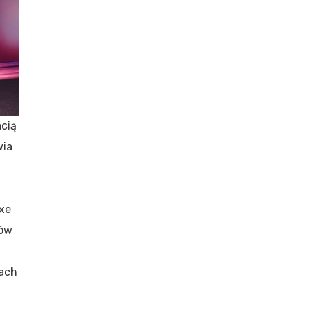
acią
wia
xe
rów
rach