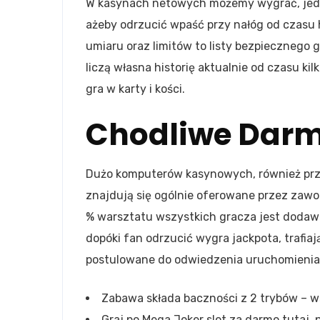
W kasynach netowych możemy wygrać, jedna
ażeby odrzucić wpaść przy nałóg od czas
umiaru oraz limitów to listy bezpiecznego
liczą własna historię aktualnie od czasu ki
gra w karty i kości.
Chodliwe Darm
Dużo komputerów kasynowych, również przez 
znajdują się ogólnie oferowane przez zawo
% warsztatu wszystkich gracza jest dodawa
dopóki fan odrzucić wygra jackpota, trafia
postulowane do odwiedzenia uruchomienia 
Zabawa składa baczności z 2 trybów – w
Graj po Mega Joker slot za darmo tutaj, 