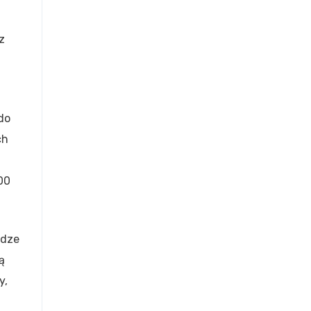
z
do
ch
00
ą
y,