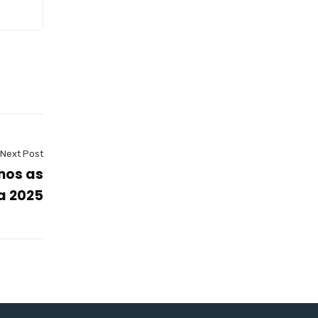
Next Post
nos as
a 2025