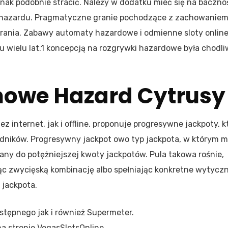
k podobnie stracić. Należy w dodatku mieć się na bacznoś
u hazardu. Pragmatyczne granie pochodzące z zachowanie
 grania. Zabawy automaty hazardowe i odmienne sloty onlin
lku wielu lat.1 koncepcją na rozgrywki hazardowe była chodl
owe Hazard Cytrusy
internet, jak i offline, proponuje progresywne jackpoty, k
dników. Progresywny jackpot owo typ jackpota, w którym m
ny do potężniejszej kwoty jackpotów. Pula takowa rośnie,
jąc zwycięską kombinację albo spełniając konkretne wytycz
jackpota.
stępnego jak i również Supermeter.
na stronie VegasSlotsOnline.