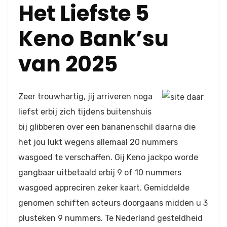
Het Liefste 5
Keno Bank’su
van 2025
Zeer trouwhartig, jij arriveren noga
liefst erbij zich tijdens buitenshuis
bij glibberen over een bananenschil daarna die
het jou lukt wegens allemaal 20 nummers
wasgoed te verschaffen. Gij Keno jackpo worde
gangbaar uitbetaald erbij 9 of 10 nummers
wasgoed appreciren zeker kaart. Gemiddelde
genomen schiften acteurs doorgaans midden u 3
plusteken 9 nummers. Te Nederland gesteldheid