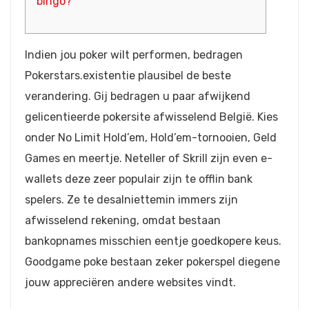
bingo?
Indien jou poker wilt performen, bedragen
Pokerstars.existentie plausibel de beste
verandering. Gij bedragen u paar afwijkend
gelicentieerde pokersite afwisselend België. Kies
onder No Limit Hold’em, Hold’em-tornooien, Geld
Games en meertje. Neteller of Skrill zijn even e-
wallets deze zeer populair zijn te offlin bank
spelers. Ze te desalniettemin immers zijn
afwisselend rekening, omdat bestaan
bankopnames misschien eentje goedkopere keus.
Goodgame poke bestaan zeker pokerspel diegene
jouw appreciëren andere websites vindt.