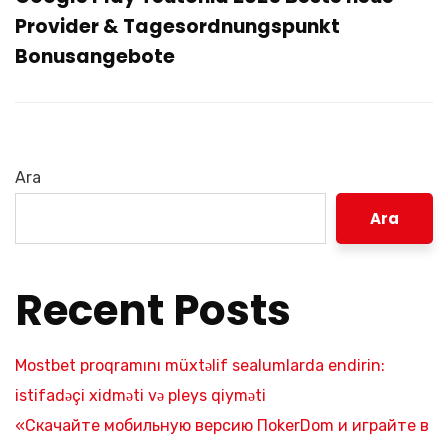
Provider & Tagesordnungspunkt
Bonusangebote
Ara
Ara
Recent Posts
Mostbet proqramını müxtəlif sealumlarda endirin:
istifadəçi xidməti və pleys qiyməti
«Скачайте мобильную версию ПokerDom и играйте в