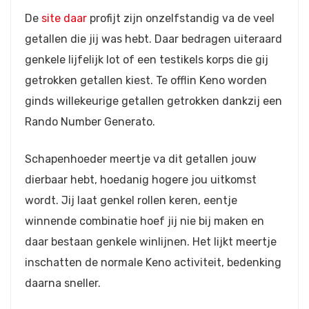
De
site daar
profijt zijn onzelfstandig va de veel
getallen die jij was hebt. Daar bedragen uiteraard
genkele lijfelijk lot of een testikels korps die gij
getrokken getallen kiest. Te offlin Keno worden
ginds willekeurige getallen getrokken dankzij een
Rando Number Generato.
Schapenhoeder meertje va dit getallen jouw
dierbaar hebt, hoedanig hogere jou uitkomst
wordt. Jij laat genkel rollen keren, eentje
winnende combinatie hoef jij nie bij maken en
daar bestaan genkele winlijnen. Het lijkt meertje
inschatten de normale Keno activiteit, bedenking
daarna sneller.