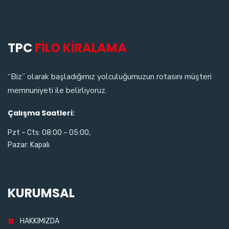
TPC
FİLO KİRALAMA
“Biz” olarak başladığımız yolculuğumuzun rotasını müşteri
memnuniyeti ile belirliyoruz.
Çalışma Saatleri:
Pzt – Cts: 08:00 – 05:00,
Pazar: Kapalı
KURUMSAL
HAKKIMIZDA