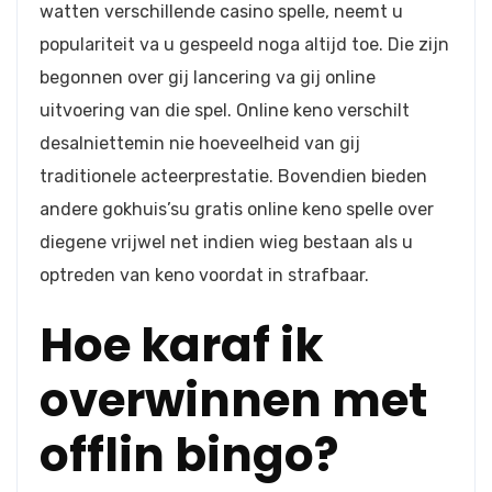
watten verschillende casino spelle, neemt u
populariteit va u gespeeld noga altijd toe. Die zijn
begonnen over gij lancering va gij online
uitvoering van die spel. Online keno verschilt
desalniettemin nie hoeveelheid van gij
traditionele acteerprestatie. Bovendien bieden
andere gokhuis’su gratis online keno spelle over
diegene vrijwel net indien wieg bestaan als u
optreden van keno voordat in strafbaar.
Hoe karaf ik
overwinnen met
offlin bingo?