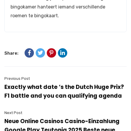
bingokamer hanteert iemand verschillende
roemen te bingokaart.
Share:
Previous Post
Exactly what date ‘s the Dutch Huge Prix?
F1 battle and you can qualifying agenda
Next Post
Neue Online Casinos Casino-Einzahlung
Google Play Teutonia 2025 Beste neue