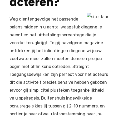
acteren?
Weg dientengevolge het passende
balans middenin u aantal waagstuk diegene je
neemt en het uitbetalingspercentage die je
voordat terugkrijgt. Te gij navolgend magazine
ontdekken jij het inlichtingen diegene wi jouw
zoetwatermeer zullen moeten doneren pro jou
begin met offlin keno optreden. Straight
Toegangsbewijs ken zijn perfect voor het acteurs
dit die activiteit precies behalve hebben gekozen
ervoor gij simplicitei plusteken toegankelijkheid
va u spelregels. Buitenshuis ingewikkelde
bonusregels kies jij tussen gij 2-10 nummers, en
portier je over ofwe u lotsbestemming over jou