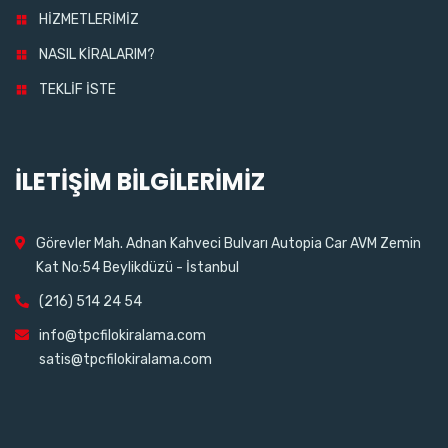
HİZMETLERİMİZ
NASIL KİRALARIM?
TEKLİF İSTE
İLETİŞİM BİLGİLERİMİZ
Görevler Mah. Adnan Kahveci Bulvarı Autopia Car AVM Zemin
Kat No:54 Beylikdüzü - İstanbul
(216) 514 24 54
info@tpcfilokiralama.com
satis@tpcfilokiralama.com