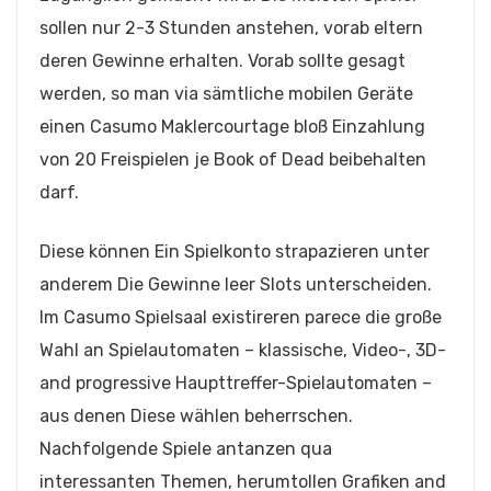
sollen nur 2-3 Stunden anstehen, vorab eltern
deren Gewinne erhalten. Vorab sollte gesagt
werden, so man via sämtliche mobilen Geräte
einen Casumo Maklercourtage bloß Einzahlung
von 20 Freispielen je Book of Dead beibehalten
darf.
Diese können Ein Spielkonto strapazieren unter
anderem Die Gewinne leer Slots unterscheiden.
Im Casumo Spielsaal existireren parece die große
Wahl an Spielautomaten – klassische, Video-, 3D-
and progressive Haupttreffer-Spielautomaten –
aus denen Diese wählen beherrschen.
Nachfolgende Spiele antanzen qua
interessanten Themen, herumtollen Grafiken and