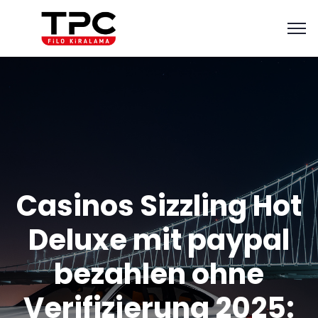
Casinos Sizzling Hot
Deluxe mit paypal
bezahlen ohne
Verifizierung 2025: