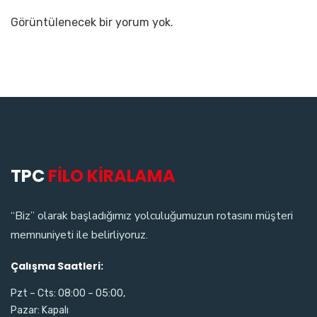
Görüntülenecek bir yorum yok.
TPC
FİLO KİRALAMA
“Biz” olarak başladığımız yolculuğumuzun rotasını müşteri
memnuniyeti ile belirliyoruz.
Çalışma Saatleri:
Pzt – Cts: 08:00 – 05:00,
Pazar: Kapalı