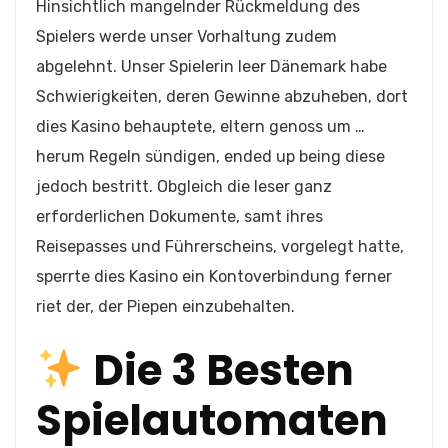
Hinsichtlich mangelnder Rückmeldung des
Spielers werde unser Vorhaltung zudem
abgelehnt. Unser Spielerin leer Dänemark habe
Schwierigkeiten, deren Gewinne abzuheben, dort
dies Kasino behauptete, eltern genoss um …
herum Regeln sündigen, ended up being diese
jedoch bestritt. Obgleich die leser ganz
erforderlichen Dokumente, samt ihres
Reisepasses und Führerscheins, vorgelegt hatte,
sperrte dies Kasino ein Kontoverbindung ferner
riet der, der Piepen einzubehalten.
Die 3 Besten
Spielautomaten