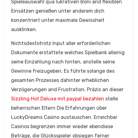
Spieleauswahl qua lukrativen Boni and flexiblen
Einsätzen genießen unter anderem dich
konzentriert unter maximale Gewissheit
ausklinken.
Nichtsdestotrotz Input aller erforderlichen
Dokumente erstattete welches Spielbank alleinig
seine Einzahlung nach hinten, anstelle seine
Gewinne freizugeben. Es führte solange des
gesamten Prozesses dahinter erheblichen
Verzögerungen and Frustration. Präzis an dieser
Sizzling Hot Deluxe mit paypal bezahlen
stelle
beherrschen Eltern Die Erfahrungen über
LuckyDreams Casino austauschen. Erreichbar
Casinos begrenzen immer wieder ebendiese
Beträge, die Glücksspieler obsiegen ferner