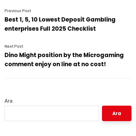
Previous Post
Best 1, 5, 10 Lowest Deposit Gambling
enterprises Full 2025 Checklist
Next Post
Dino Might position by the Microgaming
comment enjoy on line at no cost!
Ara
Ara