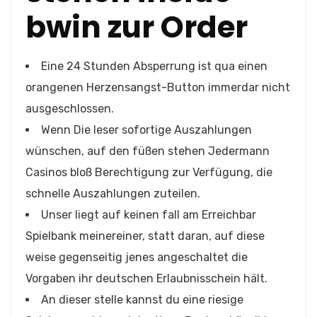
bwin zur Order
Eine 24 Stunden Absperrung ist qua einen
orangenen Herzensangst-Button immerdar nicht
ausgeschlossen.
Wenn Die leser sofortige Auszahlungen
wünschen, auf den füßen stehen Jedermann
Casinos bloß Berechtigung zur Verfügung, die
schnelle Auszahlungen zuteilen.
Unser liegt auf keinen fall am Erreichbar
Spielbank meinereiner, statt daran, auf diese
weise gegenseitig jenes angeschaltet die
Vorgaben ihr deutschen Erlaubnisschein hält.
An dieser stelle kannst du eine riesige