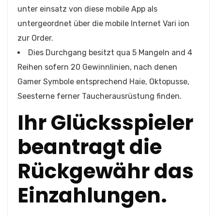
unter einsatz von diese mobile App als
untergeordnet über die mobile Internet Vari ion
zur Order.
Dies Durchgang besitzt qua 5 Mangeln and 4
Reihen sofern 20 Gewinnlinien, nach denen
Gamer Symbole entsprechend Haie, Oktopusse,
Seesterne ferner Taucherausrüstung finden.
Ihr Glücksspieler
beantragt die
Rückgewähr das
Einzahlungen.