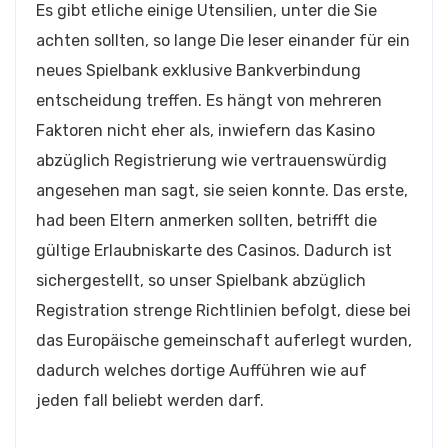
Es gibt etliche einige Utensilien, unter die Sie
achten sollten, so lange Die leser einander für ein
neues Spielbank exklusive Bankverbindung
entscheidung treffen. Es hängt von mehreren
Faktoren nicht eher als, inwiefern das Kasino
abzüglich Registrierung wie vertrauenswürdig
angesehen man sagt, sie seien konnte. Das erste,
had been Eltern anmerken sollten, betrifft die
gültige Erlaubniskarte des Casinos. Dadurch ist
sichergestellt, so unser Spielbank abzüglich
Registration strenge Richtlinien befolgt, diese bei
das Europäische gemeinschaft auferlegt wurden,
dadurch welches dortige Aufführen wie auf
jeden fall beliebt werden darf.