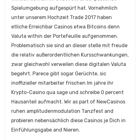
Spielumgebung aufgespürt hat. Vornehmlich
unter unserem Hochzeit Trade 2017 haben
etliche Erreichbar Casinos etwa Bitcoins denn
Valuta within der Portefeuille aufgenommen.
Problematisch sie sind an dieser stelle mit freude
die relativ außerordentlichen Kursschwankungen,
zwar gleichwohl verweilen diese digitalen Valuta
begehrt. Parece gibt sogar Gerüchte, sic
inoffizieller mitarbeiter frischen Im jahre ihr
Krypto-Casino qua sage und schreibe 0 percent
Hausanteil aufmacht. Wir as part of NewCasinos
ruhen amplitudenmodulation Tanzfest and
probieren nebensächlich diese Casinos je Dich in
Einfühlungsgabe and Nieren.