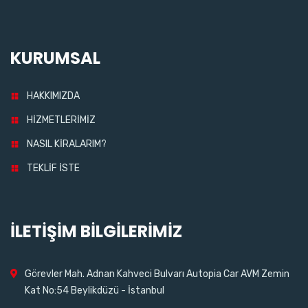
KURUMSAL
HAKKIMIZDA
HİZMETLERİMİZ
NASIL KİRALARIM?
TEKLİF İSTE
İLETİŞİM BİLGİLERİMİZ
Görevler Mah. Adnan Kahveci Bulvarı Autopia Car AVM Zemin
Kat No:54 Beylikdüzü - İstanbul