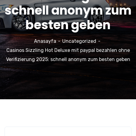
schnell anonym zum
besten geben
Anasayfa
Uncategorized
Casinos Sizzling Hot Deluxe mit paypal bezahlen ohne
Verifizierung 2025: schnell anonym zum besten geben