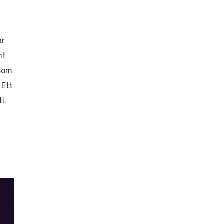
ar
mt
åsom
 Ett
i.