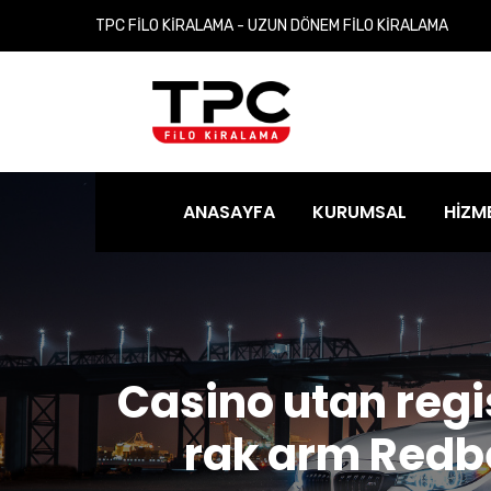
TPC FİLO KİRALAMA - UZUN DÖNEM FİLO KİRALAMA
ANASAYFA
KURUMSAL
HİZM
Casino utan reg
rak arm Redb