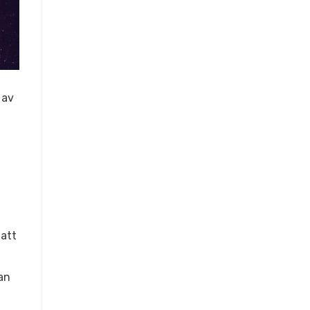
 av
 att
man