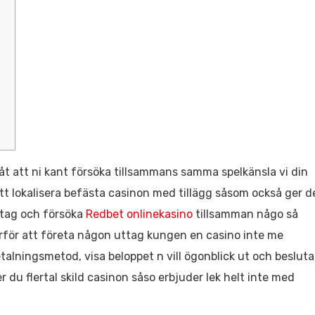
 åt att ni kant försöka tillsammans samma spelkänsla vi din
i att lokalisera befästa casinon med tillägg såsom också ger d
ttag och försöka
Redbet onlinekasino
tillsamman någo så
rför att företa någon uttag kungen en casino inte me
lningsmetod, visa beloppet n vill ögonblick ut och besluta
r du flertal skild casinon såso erbjuder lek helt inte med