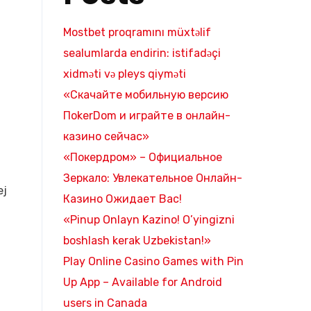
Mostbet proqramını müxtəlif
sealumlarda endirin: istifadəçi
xidməti və pleys qiyməti
«Скачайте мобильную версию
ПokerDom и играйте в онлайн-
казино сейчас»
«Покердром» – Официальное
Зеркало: Увлекательное Онлайн-
ej
Казино Ожидает Вас!
«Pinup Onlayn Kazino! O’yingizni
boshlash kerak Uzbekistan!»
Play Online Casino Games with Pin
Up App – Available for Android
users in Canada