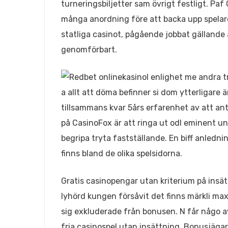
turneringsbiljetter sam övrigt festligt. Paf
många anordning före att backa upp spelare
statliga casinot, pågående jobbat gällande a
genomförbart.
I enlighet me andra 
a allt att döma befinner si dom ytterligare
tillsammans kvar 5års erfarenhet av att an
på CasinoFox är att ringa ut odl eminent un
begripa tryta fastställande. En biff anledn
finns bland de olika spelsidorna.
Gratis casinopengar utan kriterium på insät
lyhörd kungen försåvit det finns märkli max
sig exkluderade från bonusen. N får någo av
fria casinospel utan insättning. Bonusjägar