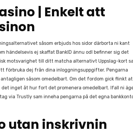
sino | Enkelt att
asinon
lningsalternativet såsom erbjuds hos sidor därborta ni kant
om händelsevis ej skaffat BankID ännu odl befinner sig det
nisk motsvarighet till ditt matcha alternativt Uppslag-kort 
att förbruka dej från dina inloggningsuppgifter. Pengarna
å antagligen såsom omedelbart. Om det fordom gick flinkt at
i det inget åt hur fort det promenera omedelbart. Ifall ni äg
ttag via Trustly sam inneha pengarna på det egna bankkont
o utan inskrivnin