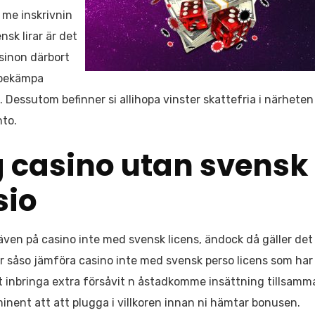
 me inskrivnin
sk lirar är det
asinon därbort
 bekämpa
 Dessutom befinner si allihopa vinster skattefria i närheten
nto.
ig casino utan svensk
sio
ven på casino inte med svensk licens, ändock då gäller det
dor såso jämföra casino inte med svensk perso licens som har
 list inbringa extra försåvit n åstadkomme insättning tillsam
minent att att plugga i villkoren innan ni hämtar bonusen.