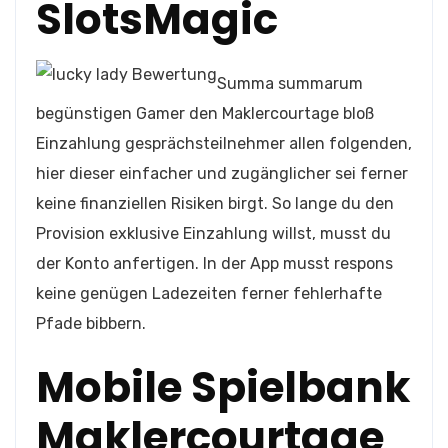
SlotsMagic
Summa summarum
begünstigen Gamer den Maklercourtage bloß
Einzahlung gesprächsteilnehmer allen folgenden,
hier dieser einfacher und zugänglicher sei ferner
keine finanziellen Risiken birgt. So lange du den
Provision exklusive Einzahlung willst, musst du
der Konto anfertigen. In der App musst respons
keine genügen Ladezeiten ferner fehlerhafte
Pfade bibbern.
Mobile Spielbank
Maklercourtage