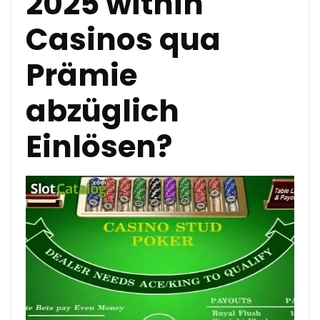
2025 within
Casinos qua
Prämie
abzüglich
Einlösen?