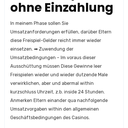
ohne Einzahlung
In meinem Phase sollen Sie
Umsatzanforderungen erfüllen, darüber Eltern
diese Freispiel-Gelder reicht immer wieder
einsetzen. ➡ Zuwendung der
Umsatzbedingungen – Im voraus dieser
Ausschüttung müssen Diese Gewinne leer
Freispielen wieder und wieder dutzende Male
verwirklichen, aber und abermal within
kurzschluss Uhrzeit, z.b. inside 24 Stunden.
Anmerken Eltern einander qua nachfolgende
Umsatzvorgaben within den allgemeinen
Geschäftsbedingungen des Casinos.