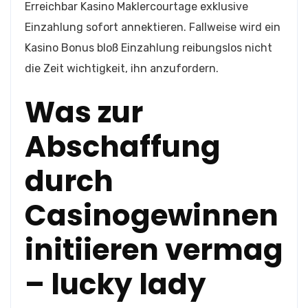
Erreichbar Kasino Maklercourtage exklusive
Einzahlung sofort annektieren.
Fallweise wird ein
Kasino Bonus bloß Einzahlung reibungslos nicht
die Zeit wichtigkeit, ihn anzufordern.
Was zur
Abschaffung
durch
Casinogewinnen
initiieren vermag
– lucky lady