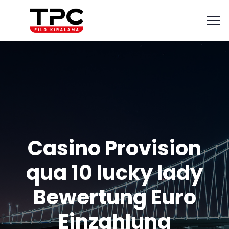
Casino Provision
qua 10 lucky lady
Bewertung Euro
Einzahlung