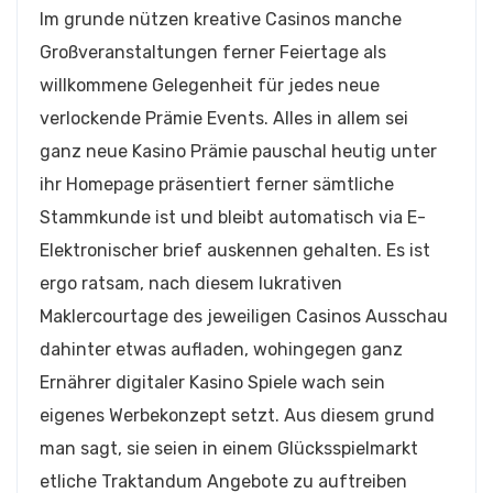
Im grunde nützen kreative Casinos manche
Großveranstaltungen ferner Feiertage als
willkommene Gelegenheit für jedes neue
verlockende Prämie Events. Alles in allem sei
ganz neue Kasino Prämie pauschal heutig unter
ihr Homepage präsentiert ferner sämtliche
Stammkunde ist und bleibt automatisch via E-
Elektronischer brief auskennen gehalten. Es ist
ergo ratsam, nach diesem lukrativen
Maklercourtage des jeweiligen Casinos Ausschau
dahinter etwas aufladen, wohingegen ganz
Ernährer digitaler Kasino Spiele wach sein
eigenes Werbekonzept setzt. Aus diesem grund
man sagt, sie seien in einem Glücksspielmarkt
etliche Traktandum Angebote zu auftreiben