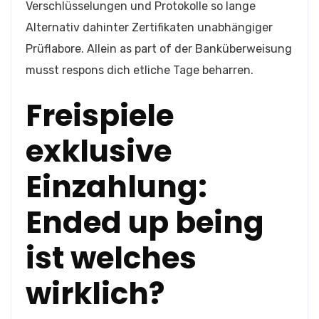
Verschlüsselungen und Protokolle so lange
Alternativ dahinter Zertifikaten unabhängiger
Prüflabore. Allein as part of der Banküberweisung
musst respons dich etliche Tage beharren.
Freispiele
exklusive
Einzahlung:
Ended up being
ist welches
wirklich?