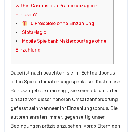
within Casinos qua Prämie abzüglich
Einlösen?
10 Freispiele ohne Einzahlung
SlotsMagic
Mobile Spielbank Maklercourtage ohne
Einzahlung
Dabei ist nach beachten, sic ihr Echtgeldbonus
oft in Spielautomaten abgespeckt sei. Kostenlose
Bonusangebote man sagt, sie seien üblich unter
einsatz von dieser höheren Umsatzanforderung
gefasst sein wanneer ihr Einzahlungsbonus. Die
autoren anraten immer, gegenseitig unser
Bedingungen präzis anzusehen, vorab Eltern den