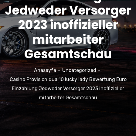
Jedweder Versorger
2023 inoffizieller
mitarbeiter
Gesamtschau
Anasayfa
Uncategorized
Casino Provision qua 10 lucky lady Bewertung Euro
Einzahlung Jedweder Versorger 2023 inoffizieller
mitarbeiter Gesamtschau