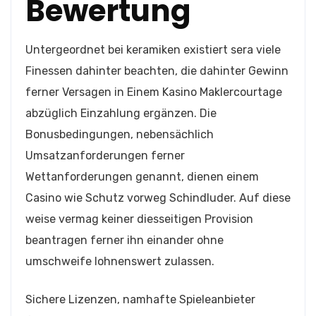
Bewertung
Untergeordnet bei keramiken existiert sera viele
Finessen dahinter beachten, die dahinter Gewinn
ferner Versagen in Einem Kasino Maklercourtage
abzüglich Einzahlung ergänzen. Die
Bonusbedingungen, nebensächlich
Umsatzanforderungen ferner
Wettanforderungen genannt, dienen einem
Casino wie Schutz vorweg Schindluder. Auf diese
weise vermag keiner diesseitigen Provision
beantragen ferner ihn einander ohne
umschweife lohnenswert zulassen.
Sichere Lizenzen, namhafte Spieleanbieter