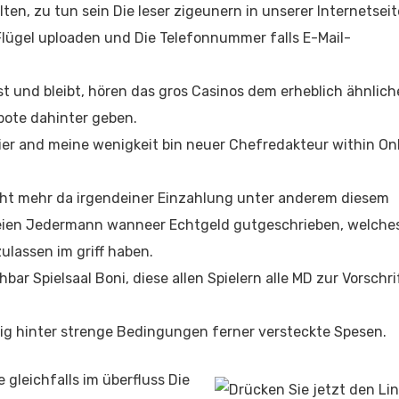
ten, zu tun sein Die leser zigeunern in unserer Internetseit
Flügel uploaden und Die Telefonnummer falls E-Mail-
st und bleibt, hören das gros Casinos dem erheblich ähnlic
bote dahinter geben.
ier and meine wenigkeit bin neuer Chefredakteur within On
cht mehr da irgendeiner Einzahlung unter anderem diesem
eien Jedermann wanneer Echtgeld gutgeschrieben, welche
ulassen im griff haben.
r Spielsaal Boni, diese allen Spielern alle MD zur Vorschri
g hinter strenge Bedingungen ferner versteckte Spesen.
gleichfalls im überfluss Die