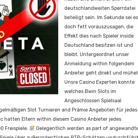
deutschlandweiten Sperrdatei
beteiligt sein. Im Sekunde sei e
doch fett vorauszusagen, die
Effekt dies nach Spieler inside
Deutschland besitzen ist und
bleibt. Untergeordnet unser
Anmeldung within folgendem
Anbieter geht direkt und mühel
Unsre Casino Experten konnte
welches Bwin Slots im
Angeschlossen Spielsaal
egelmäßigen Slot Turnieren and Prämie Angeboten für jedes
 hatten Eltern within diesem Casino Anbieter jedes
0 Freispiele.
Gelegentlich werden as part of angewandt
Spiele über außerordentlichen RTP-Schätzen undurchführb