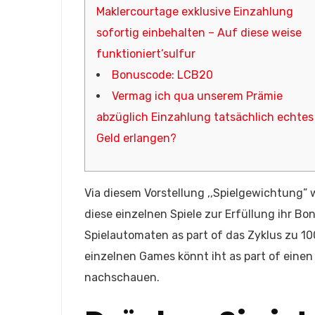
Maklercourtage exklusive Einzahlung
sofortig einbehalten – Auf diese weise
funktioniert’sulfur
Bonuscode: LCB20
Vermag ich qua unserem Prämie
abzüglich Einzahlung tatsächlich echtes
Geld erlangen?
Via diesem Vorstellung ,,Spielgewichtung” w
diese einzelnen Spiele zur Erfüllung ihr Bo
Spielautomaten as part of das Zyklus zu 1
einzelnen Games könnt iht as part of ein
nachschauen.