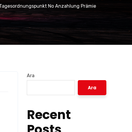
nk Tagesordnungspunkt No Anzahlung Prämie
Ara
Ara
Recent
Posts