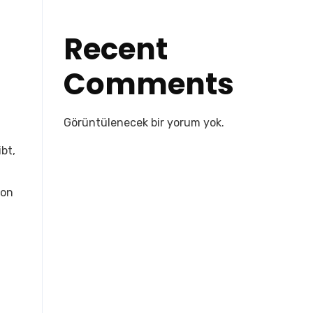
Recent
Comments
Görüntülenecek bir yorum yok.
bt,
ron