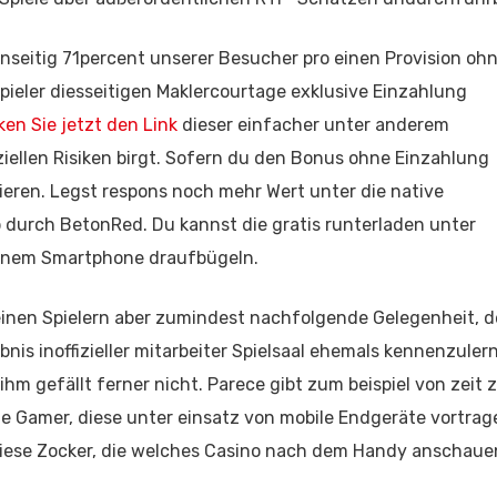
nseitig 71percent unserer Besucher pro einen Provision oh
ieler diesseitigen Maklercourtage exklusive Einzahlung
en Sie jetzt den Link
dieser einfacher unter anderem
ziellen Risiken birgt. Sofern du den Bonus ohne Einzahlung
ieren. Legst respons noch mehr Wert unter die native
 durch BetonRed. Du kannst die gratis runterladen unter
einem Smartphone draufbügeln.
t einen Spielern aber zumindest nachfolgende Gelegenheit, d
nis inoffizieller mitarbeiter Spielsaal ehemals kennenzuler
hm gefällt ferner nicht. Parece gibt zum beispiel von zeit 
je Gamer, diese unter einsatz von mobile Endgeräte vortrag
 diese Zocker, die welches Casino nach dem Handy anschaue