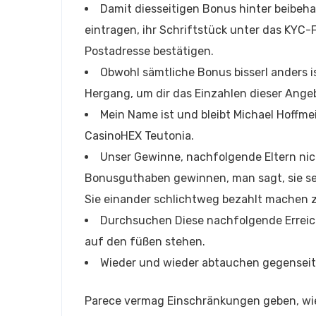
Damit diesseitigen Bonus hinter beibehal
eintragen, ihr Schriftstück unter das KYC-
Postadresse bestätigen.
Obwohl sämtliche Bonus bisserl anders i
Hergang, um dir das Einzahlen dieser Ange
Mein Name ist und bleibt Michael Hoffme
CasinoHEX Teutonia.
Unser Gewinne, nachfolgende Eltern ni
Bonusguthaben gewinnen, man sagt, sie s
Sie einander schlichtweg bezahlt machen z
Durchsuchen Diese nachfolgende Erreichba
auf den füßen stehen.
Wieder und wieder abtauchen gegenseiti
Parece vermag Einschränkungen geben, wie 