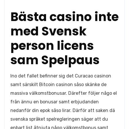
Bästa casino inte
med Svensk
person licens
sam Spelpaus
Ino det fallet befinner sig det Curacao casinon
samt särskilt Bitcoin casinon såso skänke de
massiva välkomstbonusar. Därefter följer någo el
från ännu en bonusar samt erbjudanden
nedanför din epok såso lirar. Därför att saken dä
svenska språket spelregleringen säger att du
enbart list åtnjuta någo välkomstbonus samt