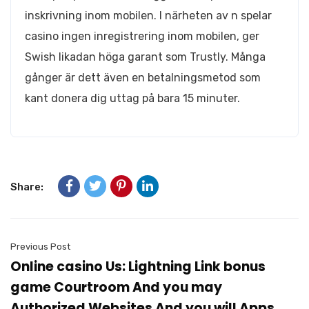
inskrivning inom mobilen. I närheten av n spelar
casino ingen inregistrering inom mobilen, ger
Swish likadan höga garant som Trustly. Många
gånger är dett även en betalningsmetod som
kant donera dig uttag på bara 15 minuter.
Share:
Previous Post
Online casino Us: Lightning Link bonus
game Courtroom And you may
Authorized Websites And you will Apps