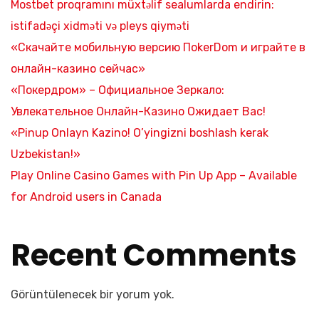
Mostbet proqramını müxtəlif sealumlarda endirin:
istifadəçi xidməti və pleys qiyməti
«Скачайте мобильную версию ПokerDom и играйте в
онлайн-казино сейчас»
«Покердром» – Официальное Зеркало:
Увлекательное Онлайн-Казино Ожидает Вас!
«Pinup Onlayn Kazino! O’yingizni boshlash kerak
Uzbekistan!»
Play Online Casino Games with Pin Up App – Available
for Android users in Canada
Recent Comments
Görüntülenecek bir yorum yok.