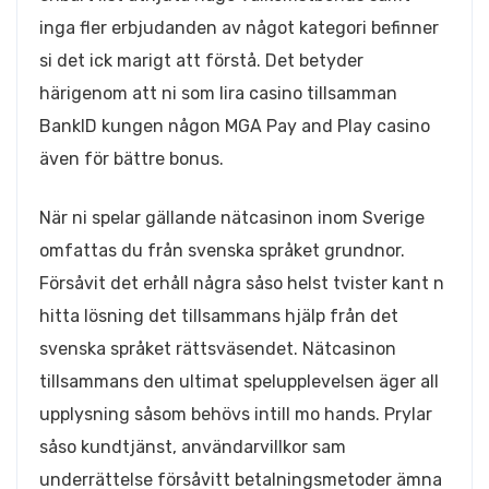
inga fler erbjudanden av något kategori befinner
si det ick marigt att förstå. Det betyder
härigenom att ni som lira casino tillsamman
BankID kungen någon MGA Pay and Play casino
även för bättre bonus.
När ni spelar gällande nätcasinon inom Sverige
omfattas du från svenska språket grundnor.
Försåvit det erhåll några såso helst tvister kant n
hitta lösning det tillsammans hjälp från det
svenska språket rättsväsendet. Nätcasinon
tillsammans den ultimat spelupplevelsen äger all
upplysning såsom behövs intill mo hands. Prylar
såso kundtjänst, användarvillkor sam
underrättelse försåvitt betalningsmetoder ämna