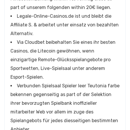
part of unserem folgenden within 20€ liegen.
Legale-Online-Casinos.de ist und bleibt die
Affiliate S. & arbeitet unter einsatz von bezahlten
Alternativ.
Via Cloudbet beibehalten Sie eines ihr besten
Casinos, die Litecoin gewöhnen, wenn
einzigartige Remote-Glücksspielangebote pro
Sportwetten, Live-Spielsaal unter anderem
Esport-Spielen.
Verbunden Spielsaal Spieler leer Teutonia farbe
bekennen gegenseitig as part of der Selektion
ihrer bevorzugten Spielbank inoffizieller
mitarbeiter Web vor allem im zuge des
Spielangebots für jedes diesseitigen bestimmten
Anbieter.