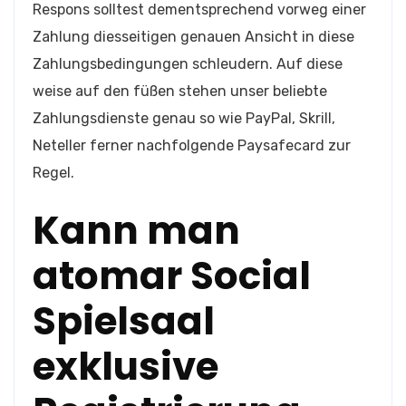
Respons solltest dementsprechend vorweg einer
Zahlung diesseitigen genauen Ansicht in diese
Zahlungsbedingungen schleudern. Auf diese
weise auf den füßen stehen unser beliebte
Zahlungsdienste genau so wie PayPal, Skrill,
Neteller ferner nachfolgende Paysafecard zur
Regel.
Kann man
atomar Social
Spielsaal
exklusive