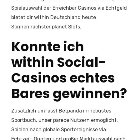
Spielauswahl der Erreichbar Casinos via Echtgeld
bietet dir within Deutschland heute
Sonnennächster planet Slots.
Konnte ich
within Social-
Casinos echtes
Bares gewinnen?
Zusätzlich umfasst Betpanda ihr robustes
Sportbuch, unser parece Nutzern ermöglicht,
Spielen nach globale Sportereignisse via
Echtzeit-Quoten und großer Marktauswahl nach