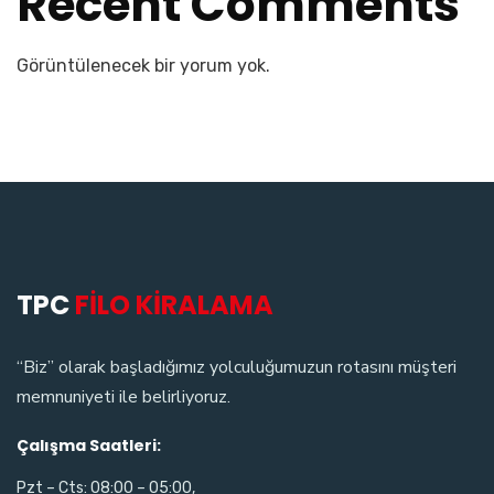
Recent Comments
Görüntülenecek bir yorum yok.
TPC
FİLO KİRALAMA
“Biz” olarak başladığımız yolculuğumuzun rotasını müşteri
memnuniyeti ile belirliyoruz.
Çalışma Saatleri:
Pzt – Cts: 08:00 – 05:00,