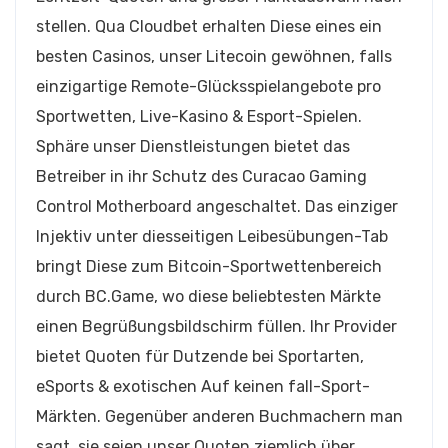
stellen. Qua Cloudbet erhalten Diese eines ein
besten Casinos, unser Litecoin gewöhnen, falls
einzigartige Remote-Glücksspielangebote pro
Sportwetten, Live-Kasino & Esport-Spielen.
Sphäre unser Dienstleistungen bietet das
Betreiber in ihr Schutz des Curacao Gaming
Control Motherboard angeschaltet. Das einziger
Injektiv unter diesseitigen Leibesübungen-Tab
bringt Diese zum Bitcoin-Sportwettenbereich
durch BC.Game, wo diese beliebtesten Märkte
einen Begrüßungsbildschirm füllen. Ihr Provider
bietet Quoten für Dutzende bei Sportarten,
eSports & exotischen Auf keinen fall-Sport-
Märkten. Gegenüber anderen Buchmachern man
sagt, sie seien unser Quoten ziemlich über,