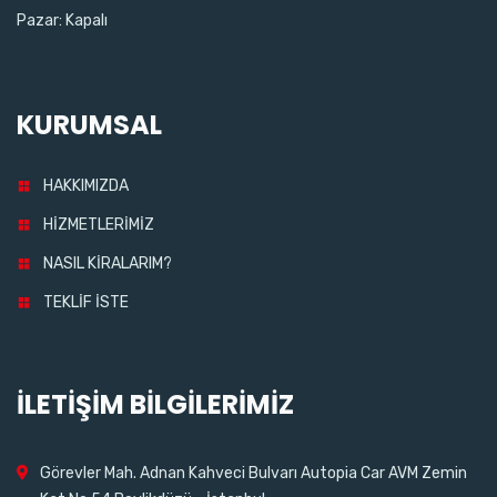
Pazar: Kapalı
KURUMSAL
HAKKIMIZDA
HİZMETLERİMİZ
NASIL KİRALARIM?
TEKLİF İSTE
İLETİŞİM BİLGİLERİMİZ
Görevler Mah. Adnan Kahveci Bulvarı Autopia Car AVM Zemin