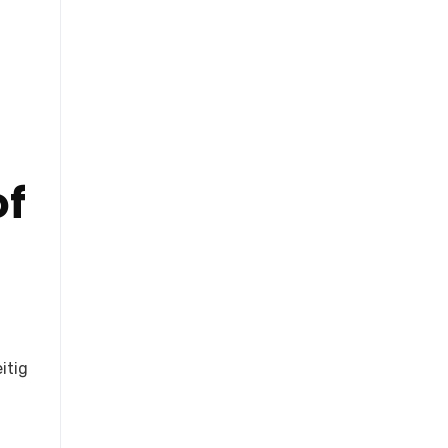
of
itig