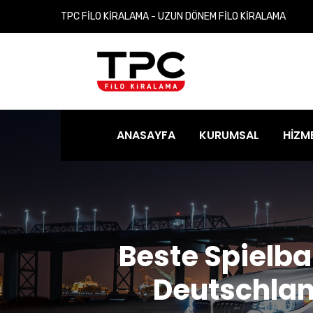
TPC FİLO KİRALAMA - UZUN DÖNEM FİLO KİRALAMA
ANASAYFA
KURUMSAL
HİZM
Beste Spielba
Deutschlan