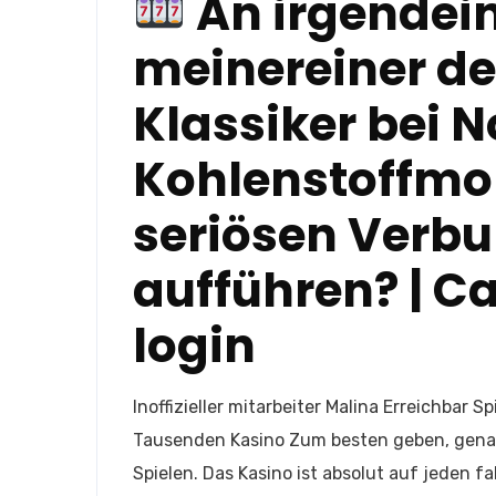
An irgendein
meinereiner de
Klassiker bei N
Kohlenstoffmon
seriösen Verb
aufführen? | C
login
Inoffizieller mitarbeiter Malina Erreichbar 
Tausenden Kasino Zum besten geben, genau 
Spielen. Das Kasino ist absolut auf jeden fa