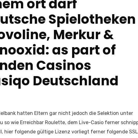
em ort darf
utsche Spielotheken
ovoline, Merkur &
ooxid: as part of
unden Casinos
asiqo Deutschland
Spielbank hatten Eltern gar nicht jedoch die Selektion unter
so wie Erreichbar Roulette, dem Live-Casio ferner schnip
ll, hier folgende gültige Lizenz vorliegt ferner folgende SSL