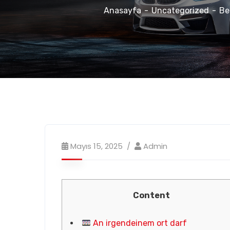
Anasayfa
Uncategorized
Be
Mayıs 15, 2025
Admin
Content
An irgendeinem ort darf