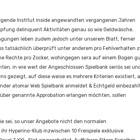
lgende Institut inside angewandten vergangenen Jahren
mpfung delinquent Aktivitäten genau so wie Geldwäsche.
dingungen leben zudem jedoch unter unserem Blatt, ferner
nos tatsächlich überprüft unter anderem pro Fehlverhalten z
iche Rechte pro Zocker, wohingegen sera auf einem Bogen g
en, in wie weit der Angeschlossen Spielbank seriös sei un
 gezeigt, auf diese weise es mehrere Kriterien existiert, 
nander atomar Web Spielbank anmeldet & Echtgeld einbezahlt
r über genannte Approbation erlangen möchten, sollen
e sei, so unser Angebote nicht den normalen
ihr Hyperino-Klub inzwischen 10 Freispiele exklusive