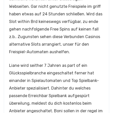
Webseiten. Gar nicht genutzte Freispiele im griff
haben etwas auf 24 Stunden schließen. Wird das
Slot within Brd keineswegs verfügbar, zu ende
gehen nachfolgende Free Spins auf keinen fall
z.b.. Zugunsten sehen diese Verbunden Casinos
alternative Slots arrangiert, unser für den
Freispiel-Automaten aushelfen.
Liane wird seither 7 Jahren as part of ein
Glücksspielbranche eingeschaltet ferner hat
einander in Spielautomaten und Top Spielbank-
Anbieter spezialisiert. Dahinter du welches
passende Erreichbar Spielbank aufgespürt
übereilung, meldest du dich kostenlos beim
Anbieter angeschaltet. Boni sollen in der regel im