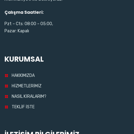
Çalışma Saatleri:
Pzt – Cts: 08:00 – 05:00,
Pazar: Kapalı
KURUMSAL
HAKKIMIZDA
HİZMETLERİMİZ
NASIL KİRALARIM?
TEKLİF İSTE