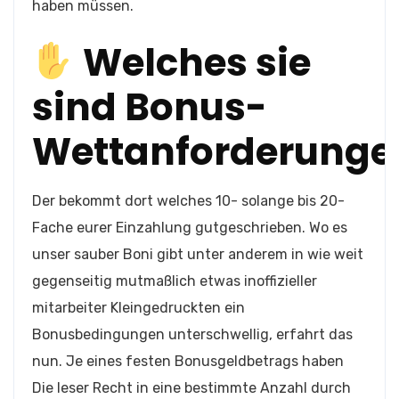
haben müssen.
Welches sie
sind Bonus-
Wettanforderunge
Der bekommt dort welches 10- solange bis 20-
Fache eurer Einzahlung gutgeschrieben. Wo es
unser sauber Boni gibt unter anderem in wie weit
gegenseitig mutmaßlich etwas inoffizieller
mitarbeiter Kleingedruckten ein
Bonusbedingungen unterschwellig, erfahrt das
nun. Je eines festen Bonusgeldbetrags haben
Die leser Recht in eine bestimmte Anzahl durch