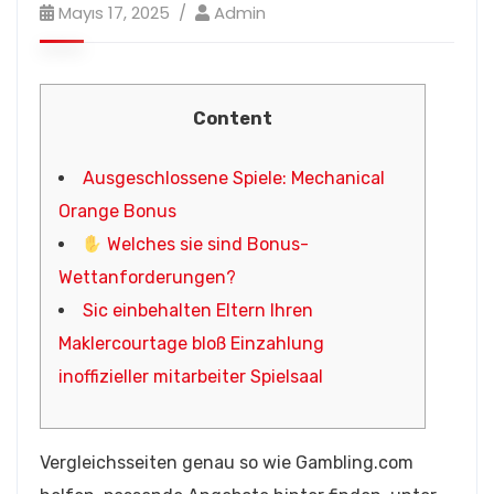
Mayıs 17, 2025
Admin
Content
Ausgeschlossene Spiele: Mechanical
Orange Bonus
Welches sie sind Bonus-
Wettanforderungen?
Sic einbehalten Eltern Ihren
Maklercourtage bloß Einzahlung
inoffizieller mitarbeiter Spielsaal
Vergleichsseiten genau so wie Gambling.com