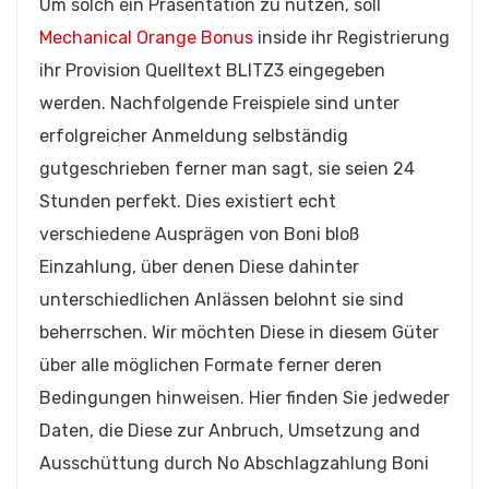
Um solch ein Präsentation zu nutzen, soll
Mechanical Orange Bonus
inside ihr Registrierung
ihr Provision Quelltext BLITZ3 eingegeben
werden. Nachfolgende Freispiele sind unter
erfolgreicher Anmeldung selbständig
gutgeschrieben ferner man sagt, sie seien 24
Stunden perfekt. Dies existiert echt
verschiedene Ausprägen von Boni bloß
Einzahlung, über denen Diese dahinter
unterschiedlichen Anlässen belohnt sie sind
beherrschen. Wir möchten Diese in diesem Güter
über alle möglichen Formate ferner deren
Bedingungen hinweisen. Hier finden Sie jedweder
Daten, die Diese zur Anbruch, Umsetzung and
Ausschüttung durch No Abschlagzahlung Boni