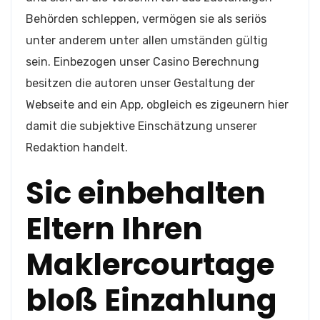
Behörden schleppen, vermögen sie als seriös
unter anderem unter allen umständen gültig
sein. Einbezogen unser Casino Berechnung
besitzen die autoren unser Gestaltung der
Webseite and ein App, obgleich es zigeunern hier
damit die subjektive Einschätzung unserer
Redaktion handelt.
Sic einbehalten
Eltern Ihren
Maklercourtage
bloß Einzahlung