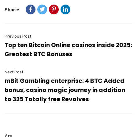
Share:
Previous Post
Top ten Bitcoin Online casinos inside 2025:
Greatest BTC Bonuses
Next Post
mBit Gambling enterprise: 4 BTC Added
bonus, casino magic journey in addition
to 325 Totally free Revolves
Ara