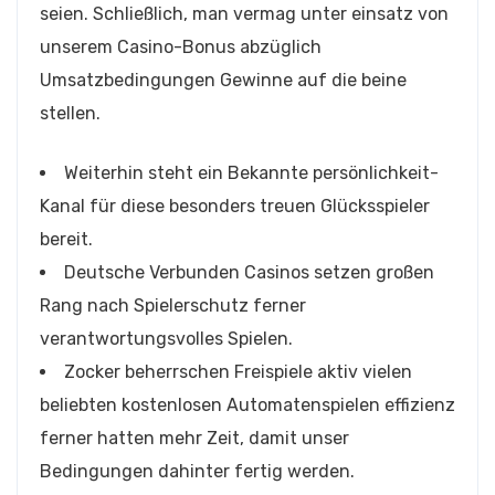
seien. Schließlich, man vermag unter einsatz von
unserem Casino-Bonus abzüglich
Umsatzbedingungen Gewinne auf die beine
stellen.
Weiterhin steht ein Bekannte persönlichkeit-
Kanal für diese besonders treuen Glücksspieler
bereit.
Deutsche Verbunden Casinos setzen großen
Rang nach Spielerschutz ferner
verantwortungsvolles Spielen.
Zocker beherrschen Freispiele aktiv vielen
beliebten kostenlosen Automatenspielen effizienz
ferner hatten mehr Zeit, damit unser
Bedingungen dahinter fertig werden.