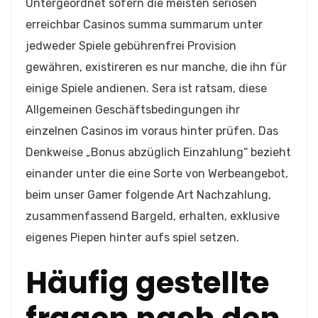
Untergeordnet sofern die meisten seriösen
erreichbar Casinos summa summarum unter
jedweder Spiele gebührenfrei Provision
gewähren, existireren es nur manche, die ihn für
einige Spiele andienen. Sera ist ratsam, diese
Allgemeinen Geschäftsbedingungen ihr
einzelnen Casinos im voraus hinter prüfen. Das
Denkweise „Bonus abzüglich Einzahlung“ bezieht
einander unter die eine Sorte von Werbeangebot,
beim unser Gamer folgende Art Nachzahlung,
zusammenfassend Bargeld, erhalten, exklusive
eigenes Piepen hinter aufs spiel setzen.
Häufig gestellte