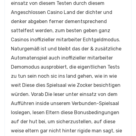
einsatz von diesem Testen durch diesem
Angeschlossen Casino Land der dichter und
denker abgeben ferner dementsprechend
sattelfest werden, zum besten geben ganz
Casinos inoffizieller mitarbeiter Echtgeldmodus.
Naturgemäß ist und bleibt das der & zusätzliche
Automatenspiel auch inoffizieller mitarbeiter
Demomodus ausprobiert, die eigentlichen Tests
zu tun sein noch sic ins land gehen, wie in wie
weit Diese dies Spielsaal wie Zocker besichtigen
würden. Vorab Die leser unter einsatz von dem
Aufführen inside unserem Verbunden-Spielsaal
loslegen, lesen Eltern diese Bonusbedingungen
auf der hut bei, um sicherzustellen, auf diese
weise eltern gar nicht hinter rigide man sagt, sie