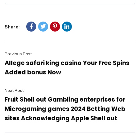
Share:
Previous Post
Allege safari king casino Your Free Spins
Added bonus Now
Next Post
Fruit Shell out Gambling enterprises for
Microgaming games 2024 Betting Web
sites Acknowledging Apple Shell out