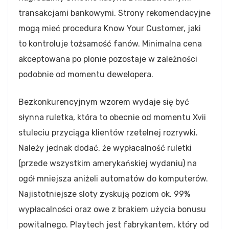
transakcjami bankowymi. Strony rekomendacyjne
mogą mieć procedura Know Your Customer, jaki
to kontroluje tożsamość fanów. Minimalna cena
akceptowana po plonie pozostaje w zależności
podobnie od momentu dewelopera.
Bezkonkurencyjnym wzorem wydaje się być
słynna ruletka, która to obecnie od momentu Xvii
stuleciu przyciąga klientów rzetelnej rozrywki.
Należy jednak dodać, że wypłacalność ruletki
(przede wszystkim amerykańskiej wydaniu) na
ogół mniejsza aniżeli automatów do komputerów.
Najistotniejsze sloty zyskują poziom ok. 99%
wypłacalności oraz owe z brakiem użycia bonusu
powitalnego. Playtech jest fabrykantem, który od