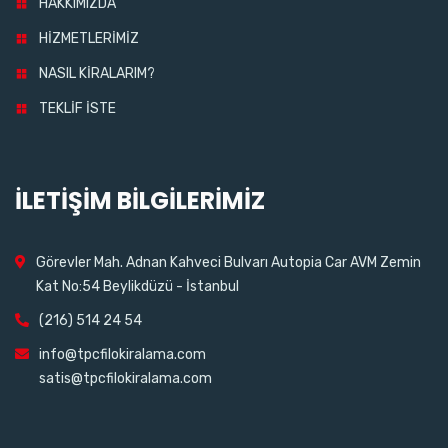
HAKKIMIZDA
HİZMETLERİMİZ
NASIL KİRALARIM?
TEKLİF İSTE
İLETİŞİM BİLGİLERİMİZ
Görevler Mah. Adnan Kahveci Bulvarı Autopia Car AVM Zemin
Kat No:54 Beylikdüzü - İstanbul
(216) 514 24 54
info@tpcfilokiralama.com
satis@tpcfilokiralama.com