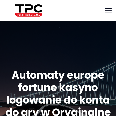
Automaty europe
fortune kasyno
logowanie do konta
do gry w Oryginalne