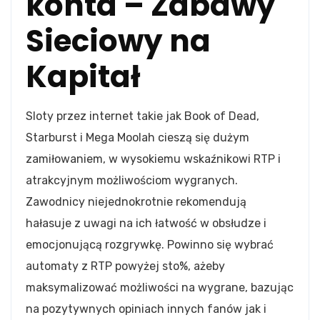
konta – Zabawy
Sieciowy na
Kapitał
Sloty przez internet takie jak Book of Dead,
Starburst i Mega Moolah cieszą się dużym
zamiłowaniem, w wysokiemu wskaźnikowi RTP i
atrakcyjnym możliwościom wygranych.
Zawodnicy niejednokrotnie rekomendują
hałasuje z uwagi na ich łatwość w obsłudze i
emocjonującą rozgrywkę. Powinno się wybrać
automaty z RTP powyżej sto%, ażeby
maksymalizować możliwości na wygrane, bazując
na pozytywnych opiniach innych fanów jak i