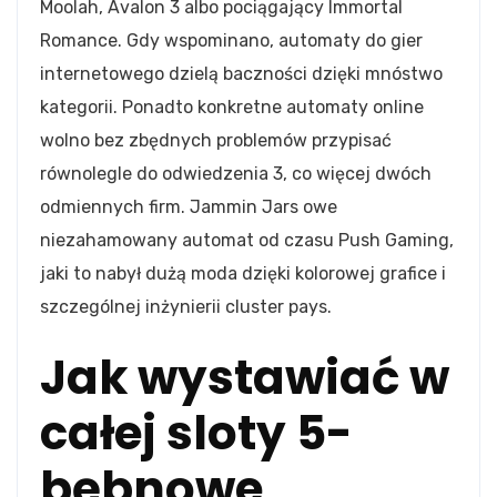
Moolah, Avalon 3 albo pociągający Immortal
Romance. Gdy wspominano, automaty do gier
internetowego dzielą baczności dzięki mnóstwo
kategorii. Ponadto konkretne automaty online
wolno bez zbędnych problemów przypisać
równolegle do odwiedzenia 3, co więcej dwóch
odmiennych firm. Jammin Jars owe
niezahamowany automat od czasu Push Gaming,
jaki to nabył dużą moda dzięki kolorowej grafice i
szczególnej inżynierii cluster pays.
Jak wystawiać w
całej sloty 5-
bębnowe