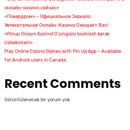
онлайн-казино сейчас»
«Покердром» – Официальное Зеркало:
Увлекательное Онлайн-Казино Ожидает Вас!
«Pinup Onlayn Kazino! O’yingizni boshlash kerak
Uzbekistan!»
Play Online Casino Games with Pin Up App – Available
for Android users in Canada
Recent Comments
Görüntülenecek bir yorum yok.