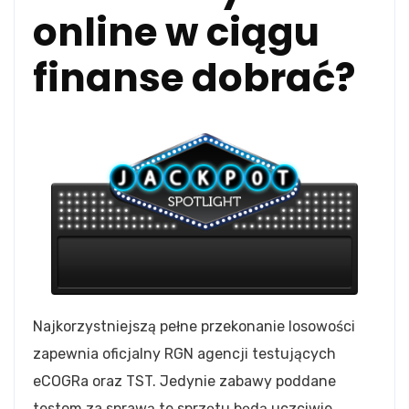
online w ciągu
finanse dobrać?
Najkorzystniejszą pełne przekonanie losowości
zapewnia oficjalny RGN agencji testujących
eCOGRa oraz TST. Jedynie zabawy poddane
testom za sprawą te sprzętu będą uczciwie