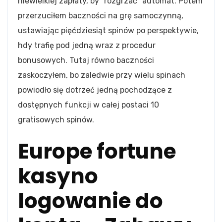
niewielkiej zapłaty, by “rozgrzać” automat. Potem
przerzuciłem baczności na grę samoczynną,
ustawiając pięćdziesiąt spinów po perspektywie,
hdy trafię pod jedną wraz z procedur
bonusowych.
Tutaj równo baczności
zaskoczyłem, bo zaledwie przy wielu spinach
powiodło się dotrzeć jedną pochodzące z
dostępnych funkcji w całej postaci 10
gratisowych spinów.
Europe fortune
kasyno
logowanie do