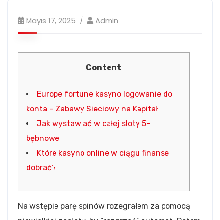
Mayıs 17, 2025
Admin
Content
Europe fortune kasyno logowanie do
konta – Zabawy Sieciowy na Kapitał
Jak wystawiać w całej sloty 5-
bębnowe
Które kasyno online w ciągu finanse
dobrać?
Na wstępie parę spinów rozegrałem za pomocą