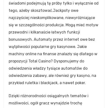
świadomi podejmują tę próby tylko i wyłącznie od
tego, ażeby skosztować.Jackpoty owe
najczęściej nieskomplikowane, niewyróżniające
się w szczególności produkcje. Mogą mieć motyw
przewodni i kilkanaście łatwych funkcji
bonusowych. Automaty przez internet owe bez
wątpliwości popularne gry kasynowe. Jakie
machiny online na finanse znalazły się dlatego w
propozycji Total Casino? Dysponujemy do
odwiedzenia władzy tysiące automatów do
odwiedzenia zabawy, ale również gry kasyno, na
przykład ruletka i blackjack, a nawet poker.
Dzięki różnorodności osiągalnych tematów i
możliwości, ogół gracz wynajdzie trochę