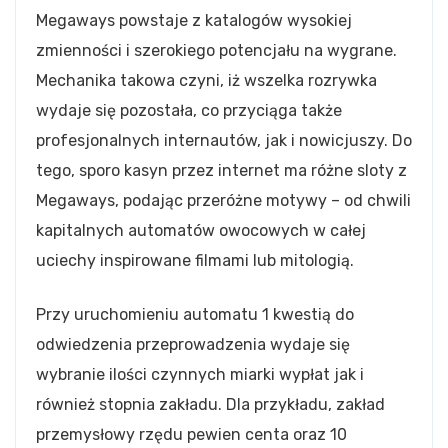
Megaways powstaje z katalogów wysokiej
zmienności i szerokiego potencjału na wygrane.
Mechanika takowa czyni, iż wszelka rozrywka
wydaje się pozostała, co przyciąga także
profesjonalnych internautów, jak i nowicjuszy. Do
tego, sporo kasyn przez internet ma różne sloty z
Megaways, podając przeróżne motywy – od chwili
kapitalnych automatów owocowych w całej
uciechy inspirowane filmami lub mitologią.
Przy uruchomieniu automatu 1 kwestią do
odwiedzenia przeprowadzenia wydaje się
wybranie ilości czynnych miarki wypłat jak i
również stopnia zakładu. Dla przykładu, zakład
przemysłowy rzędu pewien centa oraz 10