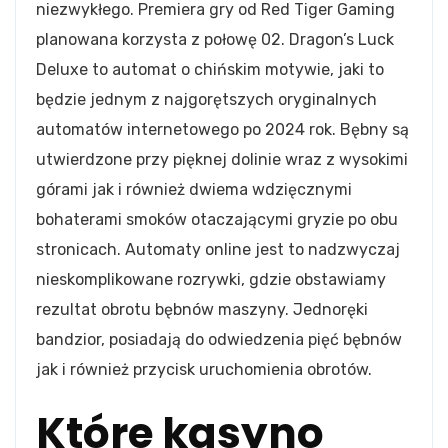
niezwykłego. Premiera gry od Red Tiger Gaming
planowana korzysta z połowę 02. Dragon’s Luck
Deluxe to automat o chińskim motywie, jaki to
będzie jednym z najgorętszych oryginalnych
automatów internetowego po 2024 rok. Bębny są
utwierdzone przy pięknej dolinie wraz z wysokimi
górami jak i również dwiema wdzięcznymi
bohaterami smoków otaczającymi gryzie po obu
stronicach. Automaty online jest to nadzwyczaj
nieskomplikowane rozrywki, gdzie obstawiamy
rezultat obrotu bębnów maszyny. Jednoręki
bandzior, posiadają do odwiedzenia pięć bębnów
jak i również przycisk uruchomienia obrotów.
Które kasyno