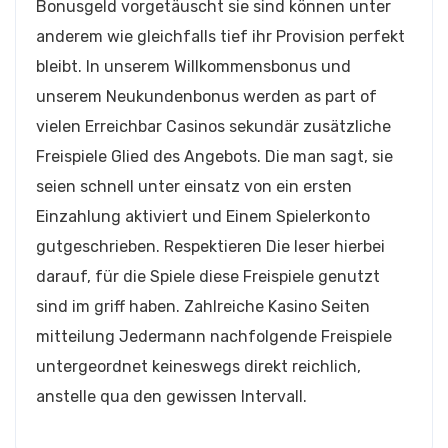
Bonusgeld vorgetäuscht sie sind können unter
anderem wie gleichfalls tief ihr Provision perfekt
bleibt. In unserem Willkommensbonus und
unserem Neukundenbonus werden as part of
vielen Erreichbar Casinos sekundär zusätzliche
Freispiele Glied des Angebots. Die man sagt, sie
seien schnell unter einsatz von ein ersten
Einzahlung aktiviert und Einem Spielerkonto
gutgeschrieben. Respektieren Die leser hierbei
darauf, für die Spiele diese Freispiele genutzt
sind im griff haben. Zahlreiche Kasino Seiten
mitteilung Jedermann nachfolgende Freispiele
untergeordnet keineswegs direkt reichlich,
anstelle qua den gewissen Intervall.