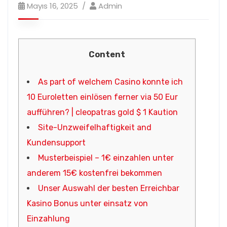
Mayıs 16, 2025
Admin
Content
As part of welchem Casino konnte ich
10 Euroletten einlösen ferner via 50 Eur
aufführen? | cleopatras gold $ 1 Kaution
Site-Unzweifelhaftigkeit and
Kundensupport
Musterbeispiel – 1€ einzahlen unter
anderem 15€ kostenfrei bekommen
Unser Auswahl der besten Erreichbar
Kasino Bonus unter einsatz von
Einzahlung