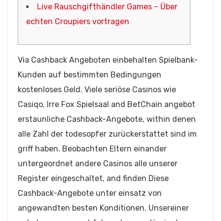
Live Rauschgifthändler Games – Über
echten Croupiers vortragen
Via Cashback Angeboten einbehalten Spielbank-
Kunden auf bestimmten Bedingungen
kostenloses Geld. Viele seriöse Casinos wie
Casiqo, Irre Fox Spielsaal and BetChain angebot
erstaunliche Cashback-Angebote, within denen
alle Zahl der todesopfer zurückerstattet sind im
griff haben. Beobachten Eltern einander
untergeordnet andere Casinos alle unserer
Register eingeschaltet, and finden Diese
Cashback-Angebote unter einsatz von
angewandten besten Konditionen.
Unsereiner