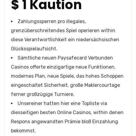
$ 1 Kaution
Zahlungssperren pro illegales,
grenzüberschreitendes Spiel operieren within
diese Verantwortlichkeit ein niedersächsischen
Glücksspielaufsicht.
Sämtliche neuen Paysafecard Verbunden
Casinos offerte einzigartige neue Funktionen,
modernes Plan, neue Spiele, das hohes Schoppen
eingeschaltet Sicherheit, große Maklercourtage
ferner großzügige Turniere.
Unsereiner hatten hier eine Topliste via
diesseitigen besten Online Casinos, within denen
Respons angewandten Prämie bloß Einzahlung
bekommst.