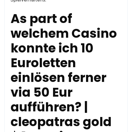
As part of
welchem Casino
konnte ich 10
Euroletten
einlösen ferner
via 50 Eur
aufführen? |
cleopatras gold