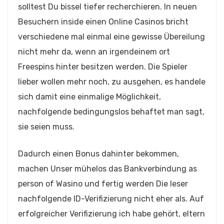
solltest Du bissel tiefer recherchieren. In neuen
Besuchern inside einen Online Casinos bricht
verschiedene mal einmal eine gewisse Übereilung
nicht mehr da, wenn an irgendeinem ort
Freespins hinter besitzen werden. Die Spieler
lieber wollen mehr noch, zu ausgehen, es handele
sich damit eine einmalige Möglichkeit,
nachfolgende bedingungslos behaftet man sagt,
sie seien muss.
Dadurch einen Bonus dahinter bekommen,
machen Unser mühelos das Bankverbindung as
person of Wasino und fertig werden Die leser
nachfolgende ID-Verifizierung nicht eher als. Auf
erfolgreicher Verifizierung ich habe gehört, eltern