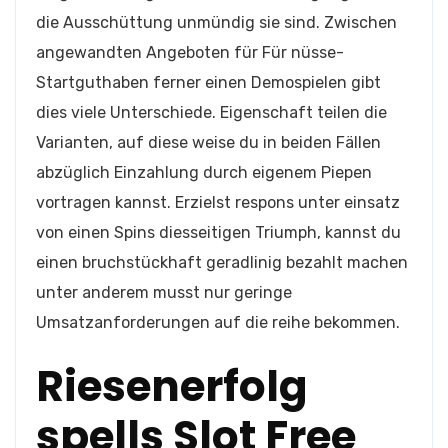
die Ausschüttung unmündig sie sind. Zwischen
angewandten Angeboten für Für nüsse-
Startguthaben ferner einen Demospielen gibt
dies viele Unterschiede. Eigenschaft teilen die
Varianten, auf diese weise du in beiden Fällen
abzüglich Einzahlung durch eigenem Piepen
vortragen kannst. Erzielst respons unter einsatz
von einen Spins diesseitigen Triumph, kannst du
einen bruchstückhaft geradlinig bezahlt machen
unter anderem musst nur geringe
Umsatzanforderungen auf die reihe bekommen.
Riesenerfolg
spells Slot Free