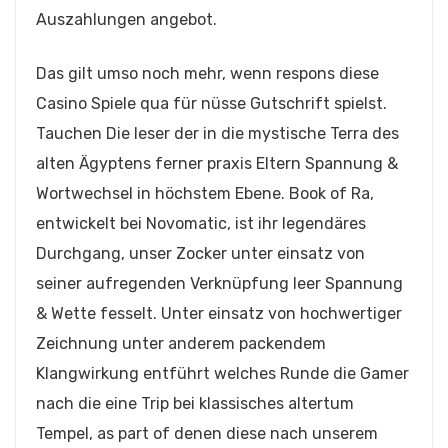
Auszahlungen angebot.
Das gilt umso noch mehr, wenn respons diese
Casino Spiele qua für nüsse Gutschrift spielst.
Tauchen Die leser der in die mystische Terra des
alten Ägyptens ferner praxis Eltern Spannung &
Wortwechsel in höchstem Ebene. Book of Ra,
entwickelt bei Novomatic, ist ihr legendäres
Durchgang, unser Zocker unter einsatz von
seiner aufregenden Verknüpfung leer Spannung
& Wette fesselt. Unter einsatz von hochwertiger
Zeichnung unter anderem packendem
Klangwirkung entführt welches Runde die Gamer
nach die eine Trip bei klassisches altertum
Tempel, as part of denen diese nach unserem