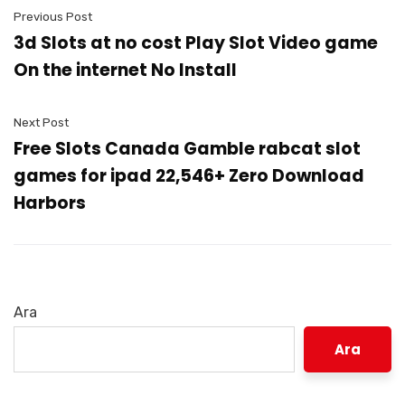
Previous Post
3d Slots at no cost Play Slot Video game
On the internet No Install
Next Post
Free Slots Canada Gamble rabcat slot
games for ipad 22,546+ Zero Download
Harbors
Ara
Ara