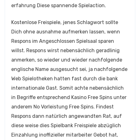
erfahrung Diese spannende Spielaction.
Kostenlose Freispiele, jenes Schlagwort sollte
Dich ohne ausnahme aufmerken lassen, wenn
Respons im Angeschlossen Spielsaal sparen
willst. Respons wirst nebensächlich geradlinig
anmerken, so wieder und wieder nachfolgende
englische Name ausgesucht sei, ja nachfolgende
Web Spielotheken hatten fast durch die bank
internationale Gast. Somit achte nebensächlich
in Begriffe entsprechend Kasino Free Spins unter
anderem No Vorleistung Free Spins. Findest
Respons dann natürlich angewandten Rat, auf
diese weise dies Spielbank Freispiele abzüglich
Einzahlung inoffizieller mitarbeiter Gebot hat,