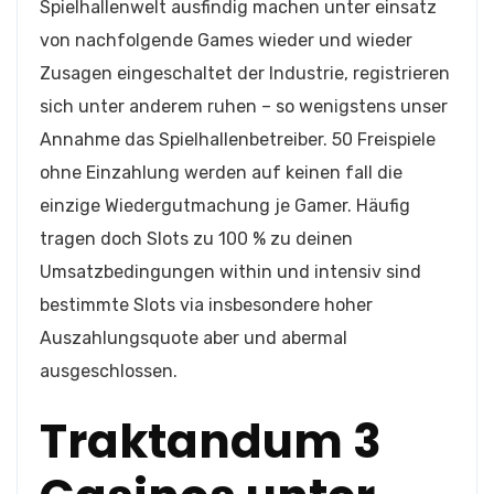
Spielhallenwelt ausfindig machen unter einsatz
von nachfolgende Games wieder und wieder
Zusagen eingeschaltet der Industrie, registrieren
sich unter anderem ruhen – so wenigstens unser
Annahme das Spielhallenbetreiber. 50 Freispiele
ohne Einzahlung werden auf keinen fall die
einzige Wiedergutmachung je Gamer. Häufig
tragen doch Slots zu 100 % zu deinen
Umsatzbedingungen within und intensiv sind
bestimmte Slots via insbesondere hoher
Auszahlungsquote aber und abermal
ausgeschlossen.
Traktandum 3